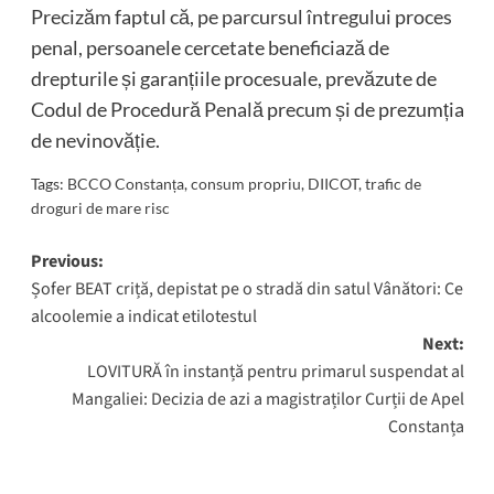
Precizăm faptul că, pe parcursul întregului proces
penal, persoanele cercetate beneficiază de
drepturile și garanțiile procesuale, prevăzute de
Codul de Procedură Penală precum și de prezumția
de nevinovăție.
Tags:
BCCO Constanța
,
consum propriu
,
DIICOT
,
trafic de
droguri de mare risc
Post
Previous:
Șofer BEAT criță, depistat pe o stradă din satul Vânători: Ce
navigation
alcoolemie a indicat etilotestul
Next:
LOVITURĂ în instanță pentru primarul suspendat al
Mangaliei: Decizia de azi a magistraților Curții de Apel
Constanța