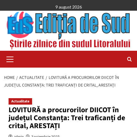
Skip
9 august 2026
to
content
Primary
Menu
HOME
ACTUALITATE
LOVITURĂ A PROCURORILOR DIICOT ÎN
JUDEȚUL CONSTANȚA: TREI TRAFICANȚI DE CRITAL, ARESTAȚI
Actualitate
LOVITURĂ a procurorilor DIICOT în
județul Constanța: Trei traficanți de
crital, ARESTAȚI
admin
3 noiembrie 2025