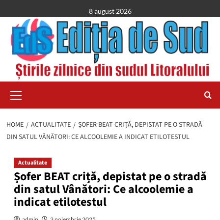
Skip
8 august 2026
to
content
Primary
Menu
HOME
ACTUALITATE
ȘOFER BEAT CRIȚĂ, DEPISTAT PE O STRADĂ
DIN SATUL VÂNĂTORI: CE ALCOOLEMIE A INDICAT ETILOTESTUL
Actualitate
Șofer BEAT criță, depistat pe o stradă
din satul Vânători: Ce alcoolemie a
indicat etilotestul
admin
3 noiembrie 2025