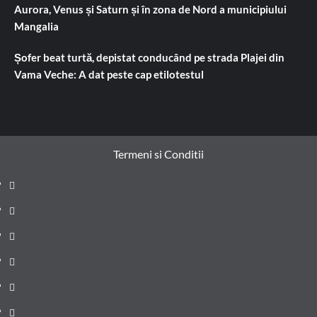
Aurora, Venus și Saturn și în zona de Nord a municipiului
Mangalia
Șofer beat turtă, depistat conducând pe strada Plajei din
Vama Veche: A dat peste cap etilotestul
Termeni si Conditii
Prima
pagină
Știri
de
Administrație
ultima
locală
Actualitate
oră
Justiție
Cultura