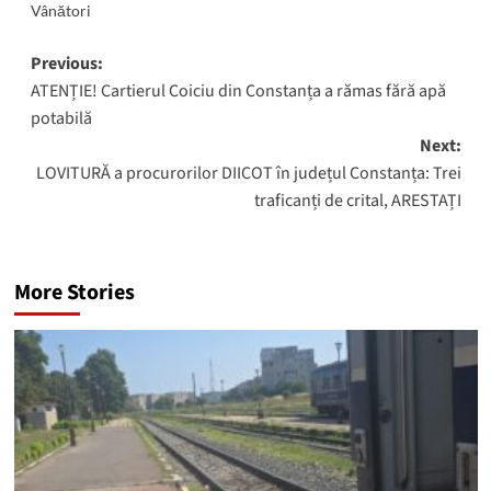
Vânători
Post
Previous:
ATENȚIE! Cartierul Coiciu din Constanța a rămas fără apă
navigation
potabilă
Next:
LOVITURĂ a procurorilor DIICOT în județul Constanța: Trei
traficanți de crital, ARESTAȚI
More Stories