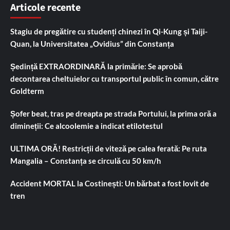
Articole recente
Stagiu de pregătire cu studenți chinezi în Qi-Kung și Taiji-
Quan, la Universitatea „Ovidius” din Constanța
Ședință EXTRAORDINARĂ la primărie: Se aprobă
decontarea cheltuielor cu transportul public în comun, către
Goldterm
Șofer beat, tras pe dreapta pe strada Portului, la prima oră a
dimineții: Ce alcoolemie a indicat etilotestul
ULTIMA ORĂ! Restricții de viteză pe calea ferată: Pe ruta
Mangalia – Constanța se circulă cu 50 km/h
Accident MORTAL la Costinești: Un bărbat a fost lovit de
tren