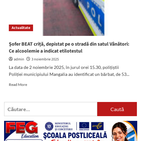
Actualitate
Șofer BEAT criță, depistat pe o stradă din satul Vânători:
Ce alcoolemie a indicat etilotestul
admin
3 noiembrie 2025
La data de 2 noiembrie 2025, în jurul orei 15.30, polițiștii
Poliției municipiului Mangalia au identificat un bărbat, de 53...
Read
Read More
more
about
Șofer
Caută
BEAT
după:
criță,
depistat
pe
o
stradă