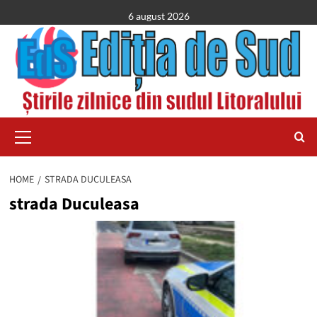
Skip
6 august 2026
to
content
Primary
Menu
HOME
STRADA DUCULEASA
strada Duculeasa