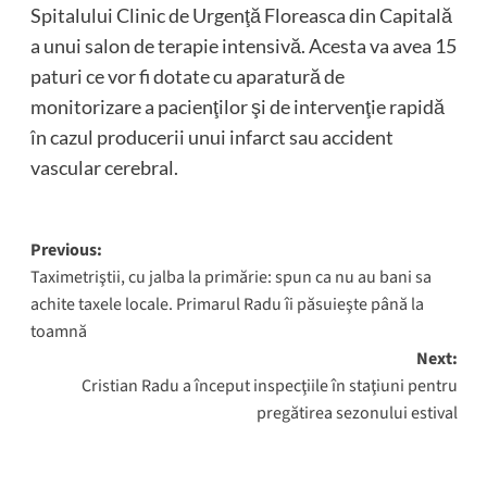
Spitalului Clinic de Urgenţă Floreasca din Capitală
a unui salon de terapie intensivă. Acesta va avea 15
paturi ce vor fi dotate cu aparatură de
monitorizare a pacienţilor şi de intervenţie rapidă
în cazul producerii unui infarct sau accident
vascular cerebral.
Post
Previous:
Taximetriştii, cu jalba la primărie: spun ca nu au bani sa
navigation
achite taxele locale. Primarul Radu îi păsuieşte până la
toamnă
Next:
Cristian Radu a început inspecţiile în staţiuni pentru
pregătirea sezonului estival