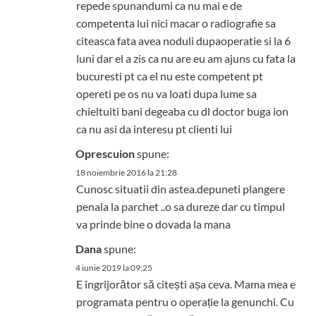
repede spunandumi ca nu mai e de
competenta lui nici macar o radiografie sa
citeasca fata avea noduli dupaoperatie si la 6
luni dar el a zis ca nu are eu am ajuns cu fata la
bucuresti pt ca el nu este competent pt
opereti pe os nu va loati dupa lume sa
chieltuiti bani degeaba cu dl doctor buga ion
ca nu asi da interesu pt clienti lui
Oprescuion
spune:
18 noiembrie 2016 la 21:28
Cunosc situatii din astea.depuneti plangere
penala la parchet ..o sa dureze dar cu timpul
va prinde bine o dovada la mana
Dana
spune:
4 iunie 2019 la 09:25
E îngrijorător să citești așa ceva. Mama mea e
programata pentru o operație la genunchi. Cu