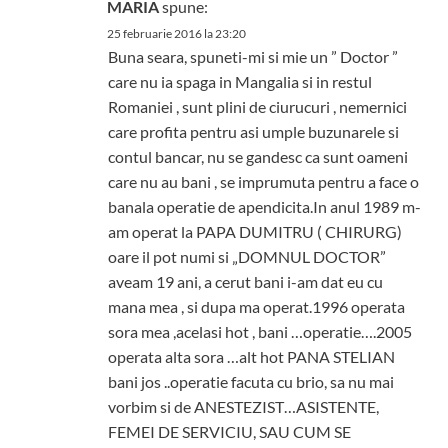
MARIA
spune:
25 februarie 2016 la 23:20
Buna seara, spuneti-mi si mie un ” Doctor ”
care nu ia spaga in Mangalia si in restul
Romaniei , sunt plini de ciurucuri , nemernici
care profita pentru asi umple buzunarele si
contul bancar, nu se gandesc ca sunt oameni
care nu au bani , se imprumuta pentru a face o
banala operatie de apendicita.In anul 1989 m-
am operat la PAPA DUMITRU ( CHIRURG)
oare il pot numi si „DOMNUL DOCTOR”
aveam 19 ani, a cerut bani i-am dat eu cu
mana mea , si dupa ma operat.1996 operata
sora mea ,acelasi hot , bani …operatie….2005
operata alta sora …alt hot PANA STELIAN
bani jos ..operatie facuta cu brio, sa nu mai
vorbim si de ANESTEZIST…ASISTENTE,
FEMEI DE SERVICIU, SAU CUM SE