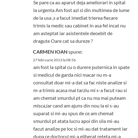
Se pare ca au aparut deja ameliorari in spital
la urgenta Am fost azi si din multimea de lume
de la usa ,s a facut imediat trierea fiecare
trimis la medic sau cabinet in asa fel incat nu
am asteptat iar asistentele deoebit de
dragute Oare cat sa dureze ?
CARMEN IOAN
spune:
27 februarie 2013 la 08:56
am fost la spital cu o durere puternica in spate
si medicul de garda nici macar nu m-a
consultat doar mi-a dat sa fac niste analize si
m-a trimis acasa mai tarziu mi s-a facut rau si
am chemat smurdul pt ca nu ma mai puteam
misca,iar cand am ajuns din nou la ei s-au
suparat si mi-au spus de ce am chemat
smurdul pt atata lucru apoi din sila mi-au
facut analize pe loc si mi-au dat tratament iar
dupa ce doctorul mi-a eliberat reteta mi-a