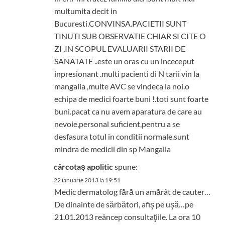
multumita decit in
Bucuresti.CONVINSA.PACIETII SUNT
TINUTI SUB OBSERVATIE CHIAR SI CITE O
ZI ,IN SCOPUL EVALUARII STARII DE
SANATATE ..este un oras cu un inceceput
inpresionant .multi pacienti di N tarii vin la
mangalia ,multe AVC se vindeca la noi.o
echipa de medici foarte buni !.toti sunt foarte
buni.pacat ca nu avem aparatura de care au
nevoie,personal suficient,pentru a se
desfasura totul in conditii normale.sunt
mindra de medicii din sp Mangalia
cârcotaş apolitic
spune:
22 ianuarie 2013 la 19:51
Medic dermatolog fără un amărât de cauter…
De dinainte de sărbători, afiş pe uşă…pe
21.01.2013 reâncep consultaţiile. La ora 10