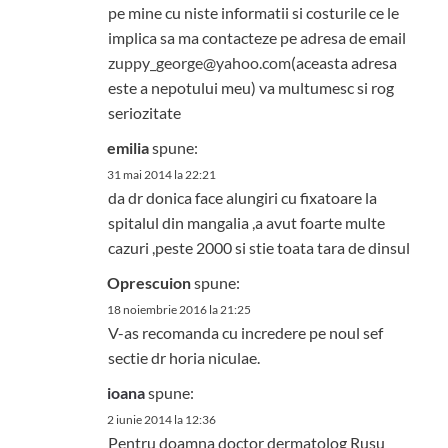
pe mine cu niste informatii si costurile ce le
implica sa ma contacteze pe adresa de email
zuppy_george@yahoo.com
(aceasta adresa
este a nepotului meu) va multumesc si rog
seriozitate
emilia
spune:
31 mai 2014 la 22:21
da dr donica face alungiri cu fixatoare la
spitalul din mangalia ,a avut foarte multe
cazuri ,peste 2000 si stie toata tara de dinsul
Oprescuion
spune:
18 noiembrie 2016 la 21:25
V-as recomanda cu incredere pe noul sef
sectie dr horia niculae.
ioana
spune:
2 iunie 2014 la 12:36
Pentru doamna doctor dermatolog Rusu