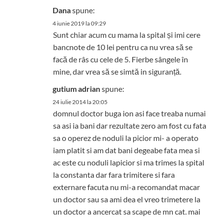
Dana
spune:
4 iunie 2019 la 09:29
Sunt chiar acum cu mama la spital și imi cere
bancnote de 10 lei pentru ca nu vrea să se
facă de râs cu cele de 5. Fierbe sângele în
mine, dar vrea să se simtă in siguranță.
gutium adrian
spune:
24 iulie 2014 la 20:05
domnul doctor buga ion asi face treaba numai
sa asi ia bani dar rezultate zero am fost cu fata
sa o operez de noduli la picior mi- a operato
iam platit si am dat bani degeabe fata mea si
ac este cu noduli lapicior si ma trimes la spital
la constanta dar fara trimitere si fara
externare facuta nu mi-a recomandat macar
un doctor sau sa ami dea el vreo trimetere la
un doctor a ancercat sa scape de mn cat. mai