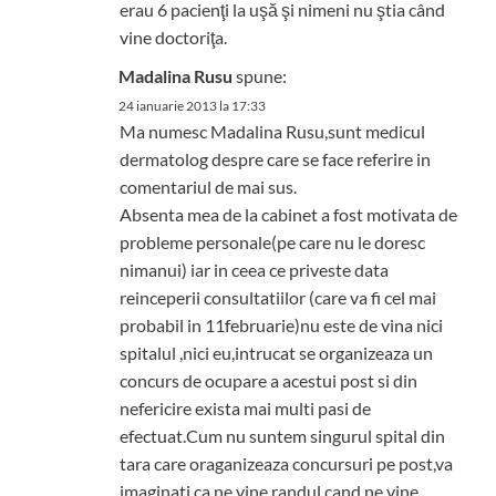
erau 6 pacienţi la uşă şi nimeni nu ştia când
vine doctoriţa.
Madalina Rusu
spune:
24 ianuarie 2013 la 17:33
Ma numesc Madalina Rusu,sunt medicul
dermatolog despre care se face referire in
comentariul de mai sus.
Absenta mea de la cabinet a fost motivata de
probleme personale(pe care nu le doresc
nimanui) iar in ceea ce priveste data
reinceperii consultatiilor (care va fi cel mai
probabil in 11februarie)nu este de vina nici
spitalul ,nici eu,intrucat se organizeaza un
concurs de ocupare a acestui post si din
nefericire exista mai multi pasi de
efectuat.Cum nu suntem singurul spital din
tara care oraganizeaza concursuri pe post,va
imaginati ca ne vine randul cand ne vine