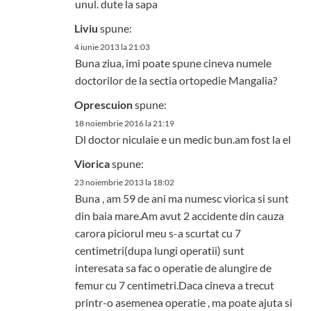
unul. dute la sapa
Liviu
spune:
4 iunie 2013 la 21:03
Buna ziua, imi poate spune cineva numele
doctorilor de la sectia ortopedie Mangalia?
Oprescuion
spune:
18 noiembrie 2016 la 21:19
Dl doctor niculaie e un medic bun.am fost la el
Viorica
spune:
23 noiembrie 2013 la 18:02
Buna , am 59 de ani ma numesc viorica si sunt
din baia mare.Am avut 2 accidente din cauza
carora piciorul meu s-a scurtat cu 7
centimetri(dupa lungi operatii) sunt
interesata sa fac o operatie de alungire de
femur cu 7 centimetri.Daca cineva a trecut
printr-o asemenea operatie , ma poate ajuta si