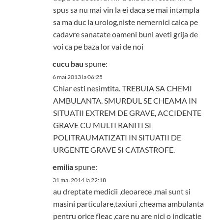
spus sa nu mai vin la ei daca se mai intampla
sa ma duc la urolog,niste nemernici calca pe
cadavre sanatate oameni buni aveti grija de
voi ca pe baza lor vai de noi
cucu bau
spune:
6 mai 2013 la 06:25
Chiar esti nesimtita. TREBUIA SA CHEMI
AMBULANTA. SMURDUL SE CHEAMA IN
SITUATII EXTREM DE GRAVE, ACCIDENTE
GRAVE CU MULTI RANITI SI
POLITRAUMATIZATI IN SITUATII DE
URGENTE GRAVE SI CATASTROFE.
emilia
spune:
31 mai 2014 la 22:18
au dreptate medicii ,deoarece ,mai sunt si
masini particulare,taxiuri ,cheama ambulanta
pentru orice fleac ,care nu are nici o indicatie