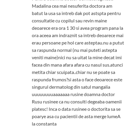
Madalina cea mai nesuferita doctora am
batut la usa sa intreb dak pot astspta pentru
consultatie cu copilul sau revin maine
deoarece era ora 1 30 si avea program pana la
ora aceea am indraznit sa intreb deoarece mai
erau persoane pe hol care asteptau.nu a putut
sa raspunda normal (nu mai puteti astepta
veniti maine)nici nu sa uitat la mine decat imi
facea din mana afara afara cu nasul sus.atunci
metita chiar scuipata..chiar nu se poate sa
raspunda frumos?si asta o face deoarece este
singurul dermatolog din satul mangalia
uuuuuuuuaaaaaaa rusine doamna doctor
Rusu rusinee ca nu consulti degeaba oamenii
platesc! Inca o data rusinee o doctorita sa se
poarye asa cu pacientii de asta merge lumeA
la constanta