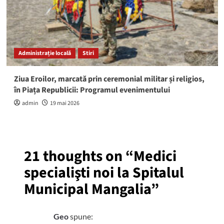
Administrație locală
Stiri
Ziua Eroilor, marcată prin ceremonial militar și religios,
în Piața Republicii: Programul evenimentului
admin
19 mai 2026
21 thoughts on “
Medici
specialişti noi la Spitalul
Municipal Mangalia
”
Geo
spune: