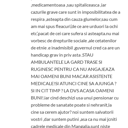
,medicamentoasa ,sau spitaliceasca ,iar
cazurile grave care sunt in imposibilitatea de a
respira ,asteapta din cauza glumelor,sau cum
am mai spus fleacuri,’de ce are urduori la ochi
etc’.pacat de cei care sufera si asteapta.nu mai
vorbesc de drepturile sociale ,ale cetatenilor
de etnie .e inadmisibil ,guvernul cred ca are un
handicap grav in priv asta .STAU
AMBULANTELE LA GARD TRASE SI
RUGINESC PENTRU CA NU ANGAJEAZA
MAI OAMENI BUNI MACAR ASISTENTE
MEDICALE!SI ATUNCI CINE SA AJUNGA ?
SI IN CIT TIMP ? LA DVS ACASA OAMENI
BUNI!.iar cind deschizi usa unui pensionar cu
probleme de sanatate poate si nehranit,la
cine sa cerem ajutor? noi suntem salvatorii
vostri ,dar suntem putini ,asa ca nu mai jcniti
cadrele medicale din Mangalia.sunt niste