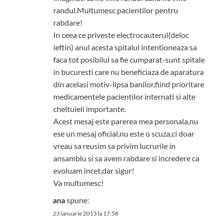
randul.Multumesc pacientilor pentru
rabdare!
In ceea ce priveste electrocauterul(deloc
ieftin) anul acesta spitalul intentioneaza sa
faca tot posibilul sa fie cumparat-sunt spitale
in bucuresti care nu beneficiaza de aparatura
din acelasi motiv-lipsa banilor,fiind prioritare
medicamentele pacientilor internati si alte
cheltuieli importante.
Acest mesaj este parerea mea personala,nu
ese un mesaj oficial,nu este o scuza,ci doar
vreau sa reusim sa privim lucrurile in
ansamblu si sa avem rabdare si incredere ca
evoluam incet,dar sigur!
Va multumesc!
ana
spune:
23 ianuarie 2013 la 17:58