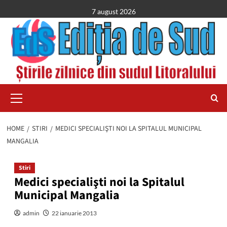
Skip
7 august 2026
to
content
Primary
Menu
HOME
STIRI
MEDICI SPECIALIŞTI NOI LA SPITALUL MUNICIPAL
MANGALIA
Stiri
Medici specialişti noi la Spitalul
Municipal Mangalia
admin
22 ianuarie 2013