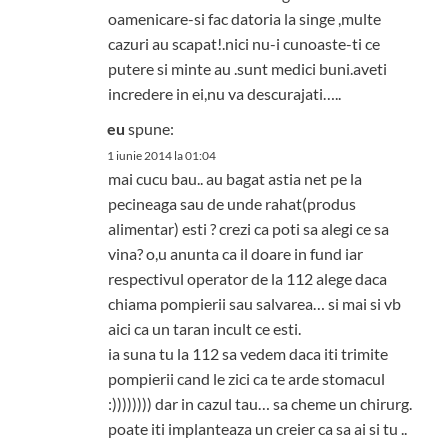
oamenicare-si fac datoria la singe ,multe
cazuri au scapat!.nici nu-i cunoaste-ti ce
putere si minte au .sunt medici buni.aveti
incredere in ei,nu va descurajati…..
eu
spune:
1 iunie 2014 la 01:04
mai cucu bau.. au bagat astia net pe la
pecineaga sau de unde rahat(produs
alimentar) esti ? crezi ca poti sa alegi ce sa
vina? o,u anunta ca il doare in fund iar
respectivul operator de la 112 alege daca
chiama pompierii sau salvarea… si mai si vb
aici ca un taran incult ce esti.
ia suna tu la 112 sa vedem daca iti trimite
pompierii cand le zici ca te arde stomacul
:)))))))) dar in cazul tau… sa cheme un chirurg.
poate iti implanteaza un creier ca sa ai si tu ..