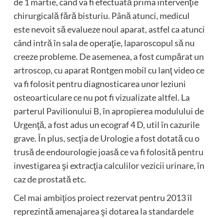
de 1 martie, când va fi efectuată prima intervenţie
chirurgicală fără bisturiu. Până atunci, medicul
este nevoit să evalueze noul aparat, astfel ca atunci
când intră în sala de operaţie, laparoscopul să nu
creeze probleme. De asemenea, a fost cumpărat un
artroscop, cu aparat Rontgen mobil cu lanţ video ce
va fi folosit pentru diagnosticarea unor leziuni
osteoarticulare ce nu pot fi vizualizate altfel. La
parterul Pavilionului B, în apropierea modulului de
Urgenţă, a fost adus un ecograf 4 D, util în cazurile
grave. În plus, secţia de Urologie a fost dotată cu o
trusă de endourologie joasă ce va fi folosită pentru
investigarea şi extracţia calculilor vezicii urinare, în
caz de prostată etc.
Cel mai ambiţios proiect rezervat pentru 2013 îl
reprezintă amenajarea şi dotarea la standardele