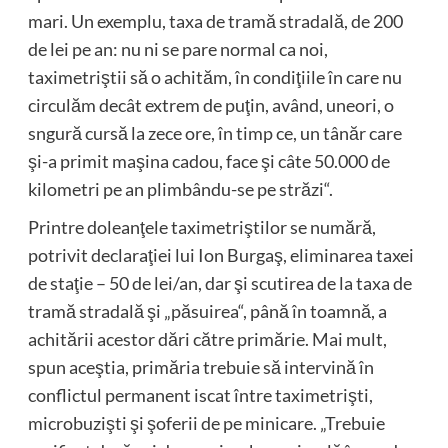
mari. Un exemplu, taxa de tramă stradală, de 200
de lei pe an: nu ni se pare normal ca noi,
taximetriştii să o achităm, în condiţiile în care nu
circulăm decât extrem de puţin, având, uneori, o
sngură cursă la zece ore, în timp ce, un tânăr care
şi-a primit maşina cadou, face şi câte 50.000 de
kilometri pe an plimbându-se pe străzi“.
Printre doleanţele taximetriştilor se numără,
potrivit declaraţiei lui Ion Burgaş, eliminarea taxei
de staţie – 50 de lei/an, dar şi scutirea de la taxa de
tramă stradală şi „păsuirea“, până în toamnă, a
achitării acestor dări către primărie. Mai mult,
spun aceştia, primăria trebuie să intervină în
conflictul permanent iscat între taximetrişti,
microbuzişti şi şoferii de pe minicare. „Trebuie