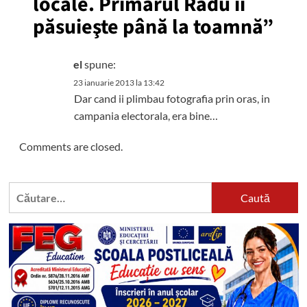
locale. Primarul Radu îi
păsuieşte până la toamnă
”
el
spune:
23 ianuarie 2013 la 13:42
Dar cand ii plimbau fotografia prin oras, in
campania electorala, era bine…
Comments are closed.
Caută
după: