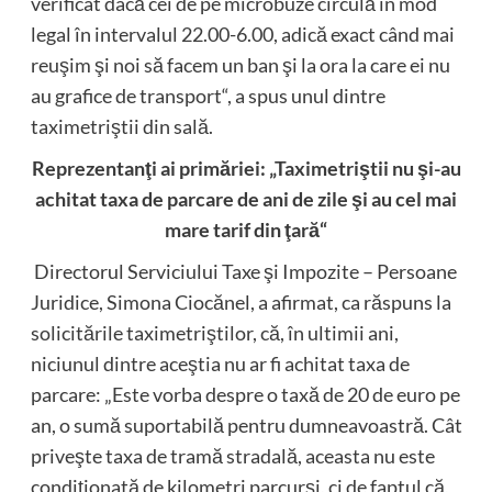
verificat dacă cei de pe microbuze circulă în mod
legal în intervalul 22.00-6.00, adică exact când mai
reuşim şi noi să facem un ban şi la ora la care ei nu
au grafice de transport“, a spus unul dintre
taximetriştii din sală.
Reprezentanţi ai primăriei: „Taximetriştii nu şi-au
achitat taxa de parcare de ani de zile şi au cel mai
mare tarif din ţară“
Directorul Serviciului Taxe şi Impozite – Persoane
Juridice, Simona Ciocănel, a afirmat, ca răspuns la
solicitările taximetriştilor, că, în ultimii ani,
niciunul dintre aceştia nu ar fi achitat taxa de
parcare: „Este vorba despre o taxă de 20 de euro pe
an, o sumă suportabilă pentru dumneavoastră. Cât
priveşte taxa de tramă stradală, aceasta nu este
condiţionată de kilometri parcurşi, ci de faptul că,