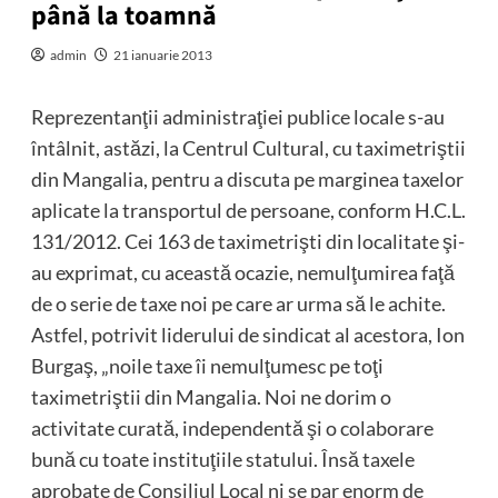
până la toamnă
admin
21 ianuarie 2013
Reprezentanţii administraţiei publice locale s-au
întâlnit, astăzi, la Centrul Cultural, cu taximetriştii
din Mangalia, pentru a discuta pe marginea taxelor
aplicate la transportul de persoane, conform H.C.L.
131/2012. Cei 163 de taximetrişti din localitate şi-
au exprimat, cu această ocazie, nemulţumirea faţă
de o serie de taxe noi pe care ar urma să le achite.
Astfel, potrivit liderului de sindicat al acestora, Ion
Burgaş, „noile taxe îi nemulţumesc pe toţi
taximetriştii din Mangalia. Noi ne dorim o
activitate curată, independentă şi o colaborare
bună cu toate instituţiile statului. Însă taxele
aprobate de Consiliul Local ni se par enorm de