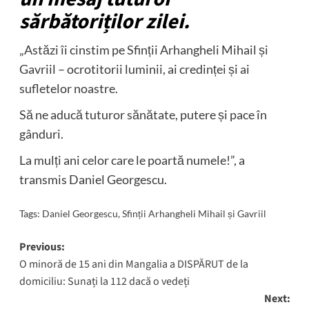
sărbătoriților zilei.
„Astăzi îi cinstim pe Sfinții Arhangheli Mihail și
Gavriil – ocrotitorii luminii, ai credinței și ai
sufletelor noastre.
Să ne aducă tuturor sănătate, putere și pace în
gânduri.
La mulți ani celor care le poartă numele!”, a
transmis Daniel Georgescu.
Tags:
Daniel Georgescu
,
Sfinții Arhangheli Mihail și Gavriil
Post
Previous:
O minoră de 15 ani din Mangalia a DISPĂRUT de la
navigation
domiciliu: Sunați la 112 dacă o vedeți
Next: