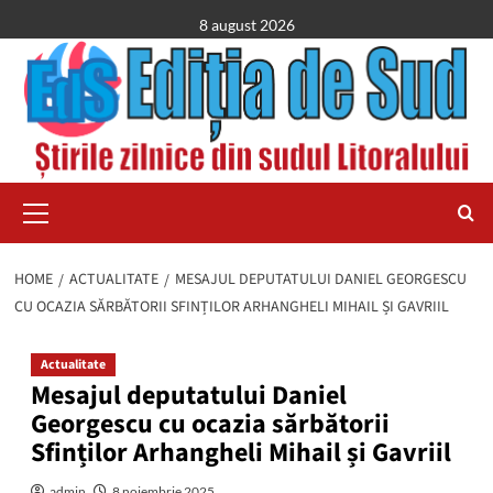
Skip
8 august 2026
to
content
Primary
Menu
HOME
ACTUALITATE
MESAJUL DEPUTATULUI DANIEL GEORGESCU
CU OCAZIA SĂRBĂTORII SFINȚILOR ARHANGHELI MIHAIL ȘI GAVRIIL
Actualitate
Mesajul deputatului Daniel
Georgescu cu ocazia sărbătorii
Sfinților Arhangheli Mihail și Gavriil
admin
8 noiembrie 2025