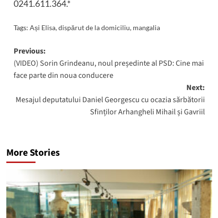
0241.611.364.*
Tags:
Ași Elisa
,
dispărut de la domiciliu
,
mangalia
Post
Previous:
(VIDEO) Sorin Grindeanu, noul președinte al PSD: Cine mai
navigation
face parte din noua conducere
Next:
Mesajul deputatului Daniel Georgescu cu ocazia sărbătorii
Sfinților Arhangheli Mihail și Gavriil
More Stories