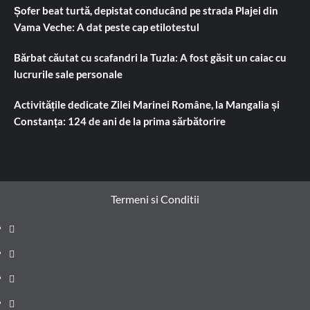
Șofer beat turtă, depistat conducând pe strada Plajei din
Vama Veche: A dat peste cap etilotestul
Bărbat căutat cu scafandri la Tuzla: A fost găsit un caiac cu
lucrurile sale personale
Activitățile dedicate Zilei Marinei Române, la Mangalia și
Constanța: 124 de ani de la prima sărbătorire
Termeni si Conditii
Prima
pagină
Știri
de
Administrație
ultima
locală
Actualitate