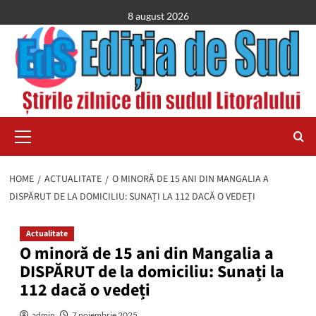
Skip
8 august 2026
to
content
Primary
Menu
HOME
ACTUALITATE
O MINORĂ DE 15 ANI DIN MANGALIA A
DISPĂRUT DE LA DOMICILIU: SUNAȚI LA 112 DACĂ O VEDEȚI
Actualitate
O minoră de 15 ani din Mangalia a
DISPĂRUT de la domiciliu: Sunați la
112 dacă o vedeți
admin
7 noiembrie 2025