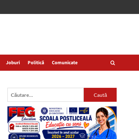
Joburi
Politică
Comunicate
Caută
după: