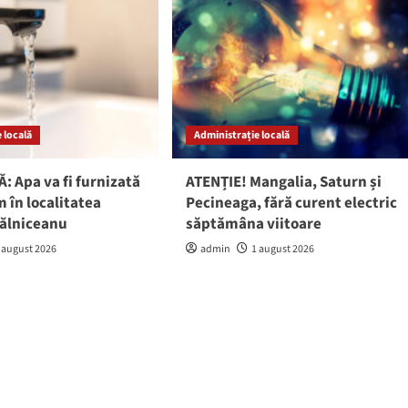
 locală
Administrație locală
: Apa va fi furnizată
ATENȚIE! Mangalia, Saturn și
 în localitatea
Pecineaga, fără curent electric
gălniceanu
săptămâna viitoare
 august 2026
admin
1 august 2026