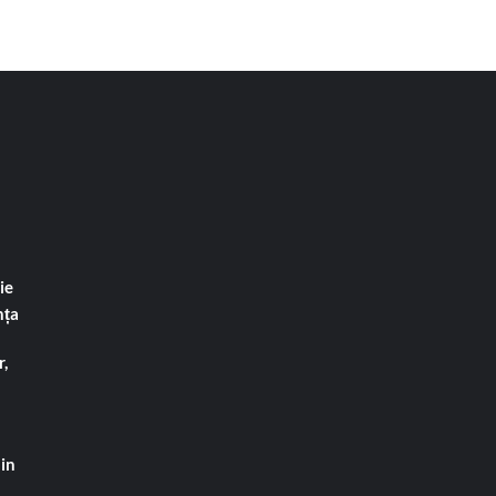
ie
nța
,
din