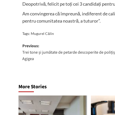
Deopotrivă, felicit pe toți cei 3 candidați pent
Am convingerea că împreună, indiferent de calit
pentru comunitatea noastră, a tuturor”.
Tags:
Mugurel Călin
Post
Previous:
Trei tone și jumătate de petarde descoperite de polițișt
navigation
Agigea
More Stories