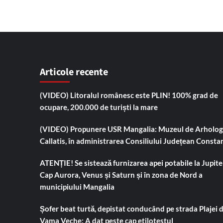
Articole recente
(VIDEO) Litoralul românesc este PLIN! 100% grad de
ocupare, 200.000 de turiști la mare
(VIDEO) Propunere USR Mangalia: Muzeul de Arholog
Callatis, în administrarea Consiliului Județean Consta
ATENȚIE! Se sistează furnizarea apei potabile la Jupiter
Cap Aurora, Venus și Saturn și în zona de Nord a
municipiului Mangalia
Șofer beat turtă, depistat conducând pe strada Plajei 
Vama Veche: A dat peste cap etilotestul