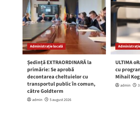
Administrație locală
Administrație
Ședință EXTRAORDINARĂ la
ULTIMA oRĂ
primărie: Se aprobă
cu program
decontarea cheltuielor cu
Mihail Ko
transportul public în comun,
admin
3
către Goldterm
admin
5 august 2026