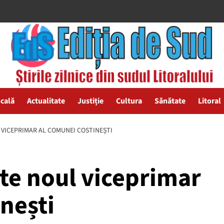
ocală
Actualitate
Justiție
Cultura
Sănătate
Litoral
 VICEPRIMAR AL COMUNEI COSTINEȘTI
te noul viceprimar
nești