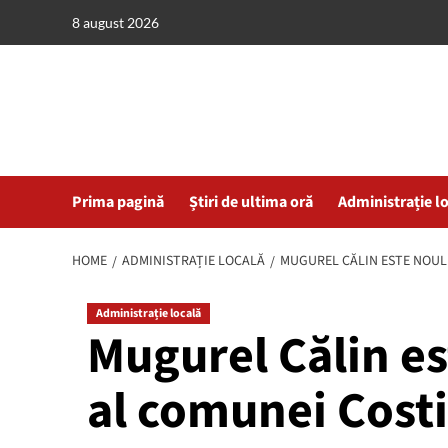
Skip
8 august 2026
to
content
Prima pagină
Știri de ultima oră
Administrație l
HOME
ADMINISTRAȚIE LOCALĂ
MUGUREL CĂLIN ESTE NOUL
Administrație locală
Mugurel Călin es
al comunei Costi