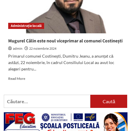
Administrație locală
Mugurel Călin este noul viceprimar al comunei Costinești
admin
22 noiembrie 2024
Primarul comunei Costinești, Dumitru Jeanu, a anunțat că
astăzi, 22 noiembrie, în cadrul Consiliului Local au avut loc
alegeri pentru...
Read
Read More
more
about
Mugurel
Caută
Călin
după:
este
noul
viceprimar
al
comunei