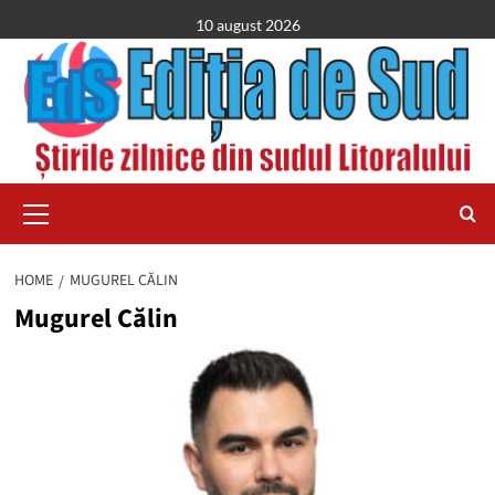
Skip
10 august 2026
to
content
Primary
Menu
HOME
MUGUREL CĂLIN
Mugurel Călin