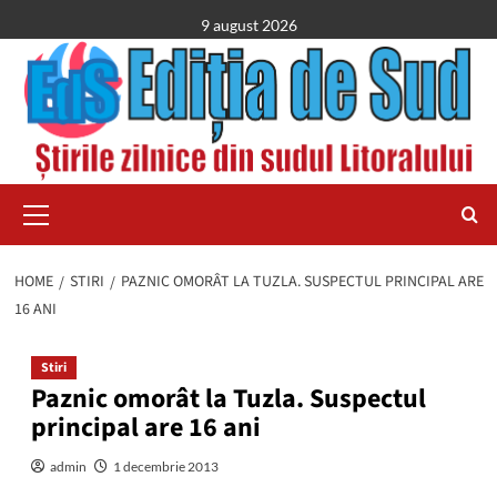
Skip
9 august 2026
to
content
Primary
Menu
HOME
STIRI
PAZNIC OMORÂT LA TUZLA. SUSPECTUL PRINCIPAL ARE
16 ANI
Stiri
Paznic omorât la Tuzla. Suspectul
principal are 16 ani
admin
1 decembrie 2013