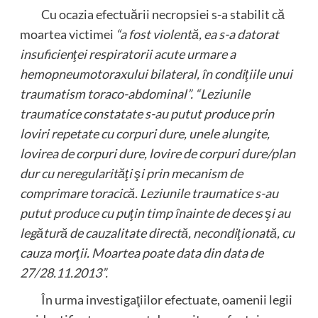
Cu ocazia efectuării necropsiei s-a stabilit că
moartea victimei
“a fost violentă, ea s-a datorat
insuficienţei respiratorii acute urmare a
hemopneumotoraxului bilateral, în condiţiile unui
traumatism toraco-abdominal”. “Leziunile
traumatice constatate s-au putut produce prin
loviri repetate cu corpuri dure, unele alungite,
lovirea de corpuri dure, lovire de corpuri dure/plan
dur cu neregularităţi şi prin mecanism de
comprimare toracică. Leziunile traumatice s-au
putut produce cu puţin timp înainte de deces şi au
legătură de cauzalitate directă, necondiţionată, cu
cauza morţii. Moartea poate data din data de
27/28.11.2013”.
În urma investigaţiilor efectuate, oamenii legii