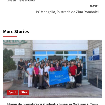
„Pe urmele eroilor“
navigation
Next:
PC Mangalia, în stradă de Ziua României
More Stories
Sport
Stiri
Stagiu de pregătire cu studenți chinezi în Qi-Kung și Taiji-