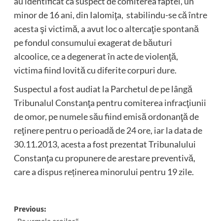
au identificat ca suspect de comiterea faptei, un
minor de 16 ani, din Ialomiţa, stabilindu-se că între
acesta şi victimă, a avut loc o altercaţie spontană
pe fondul consumului exagerat de băuturi
alcoolice, ce a degenerat în acte de violenţă,
victima fiind lovită cu diferite corpuri dure.
Suspectul a fost audiat la Parchetul de pe lângă
Tribunalul Constanţa pentru comiterea infracţiunii
de omor, pe numele său fiind emisă ordonanţă de
reţinere pentru o perioadă de 24 ore, iar la data de
30.11.2013, acesta a fost prezentat Tribunalului
Constanţa cu propunere de arestare preventivă,
care a dispus reținerea minorului pentru 19 zile.
Post
Previous: