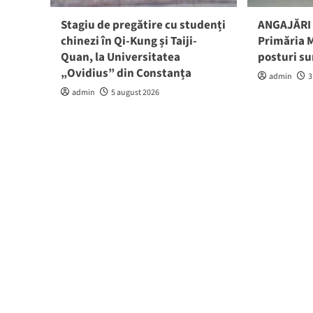
Stagiu de pregătire cu studenți
ANGAJĂRI 
chinezi în Qi-Kung și Taiji-
Primăria M
Quan, la Universitatea
posturi su
„Ovidius” din Constanța
admin
3
admin
5 august 2026