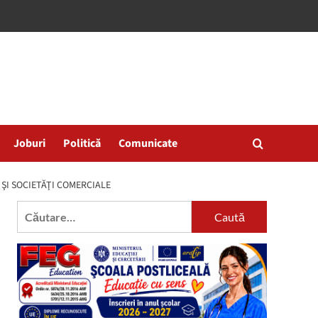
Joburi
Politică
Comunicate
ŞI SOCIETĂŢI COMERCIALE
Caută
după: