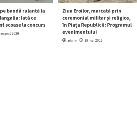
pe bandă rulantă la
Ziua Eroilor, marcată prin
angalia: Iată ce
ceremonial militar și religios,
nt scoase la concurs
în Piața Republicii: Programul
evenimentului
 august 2026
admin
19 mai 2026