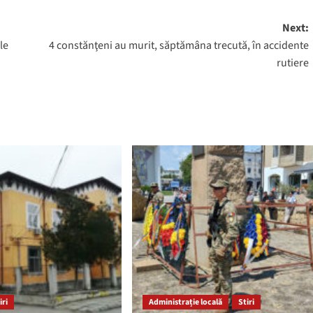
Next:
le
4 constănţeni au murit, săptămâna trecută, în accidente
rutiere
iri
Administrație locală
Stiri