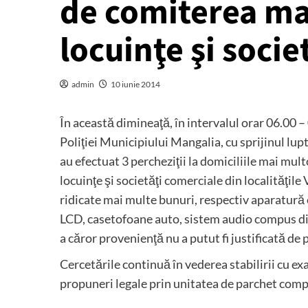
de comiterea mai
locuinţe şi socie
admin
10 iunie 2014
În această dimineaţă, în intervalul orar 06.00 – 
Poliţiei Municipiului Mangalia, cu sprijinul lup
au efectuat 3 percheziţii la domiciliile mai mu
locuinţe şi societăţi comerciale din localităţil
ridicate mai multe bunuri, respectiv aparatură 
LCD, casetofoane auto, sistem audio compus din 
a căror provenienţă nu a putut fi justificată de
Cercetările continuă în vederea stabilirii cu ex
propuneri legale prin unitatea de parchet com