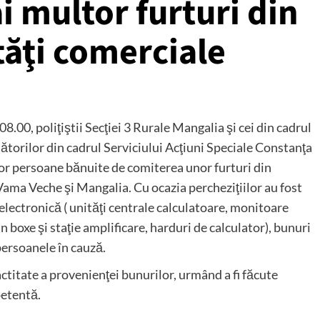
 multor furturi din
tăţi comerciale
08.00, poliţiştii Secţiei 3 Rurale Mangalia şi cei din cadrul
tătorilor din cadrul Serviciului Acţiuni Speciale Constanţa
ltor persoane bănuite de comiterea unor furturi din
e Vama Veche şi Mangalia. Cu ocazia percheziţiilor au fost
electronică ( unităţi centrale calculatoare, monitoare
boxe şi staţie amplificare, harduri de calculator), bunuri
 persoanele în cauză.
actitate a provenienţei bunurilor, urmând a fi făcute
petentă.