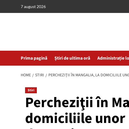
Skip
7 august 2026
to
content
Prima pagină
Știri de ultima oră
Administrație l
HOME
STIRI
PERCHEZIŢII ÎN MANGALIA, LA DOMICILIILE U
Stiri
Percheziţii în Ma
domiciliile unor