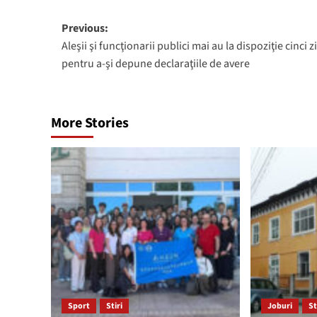
Post
Previous:
Aleşii şi funcţionarii publici mai au la dispoziţie cinci zi
navigation
pentru a-şi depune declaraţiile de avere
More Stories
Sport
Stiri
Joburi
St