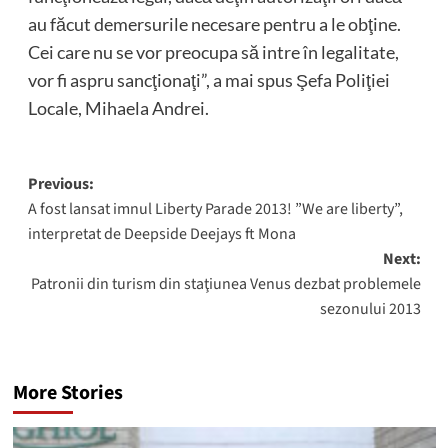
au făcut demersurile necesare pentru a le obţine.
Cei care nu se vor preocupa să intre în legalitate,
vor fi aspru sancţionaţi”, a mai spus Şefa Poliţiei
Locale, Mihaela Andrei.
Post
Previous:
A fost lansat imnul Liberty Parade 2013! ”We are liberty”,
navigation
interpretat de Deepside Deejays ft Mona
Next:
Patronii din turism din staţiunea Venus dezbat problemele
sezonului 2013
More Stories