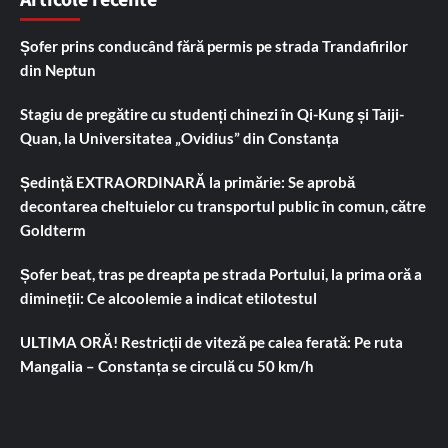
Șofer prins conducând fără permis pe strada Trandafirilor
din Neptun
Stagiu de pregătire cu studenți chinezi în Qi-Kung și Taiji-
Quan, la Universitatea „Ovidius” din Constanța
Ședință EXTRAORDINARĂ la primărie: Se aprobă
decontarea cheltuielor cu transportul public în comun, către
Goldterm
Șofer beat, tras pe dreapta pe strada Portului, la prima oră a
dimineții: Ce alcoolemie a indicat etilotestul
ULTIMA ORĂ! Restricții de viteză pe calea ferată: Pe ruta
Mangalia – Constanța se circulă cu 50 km/h