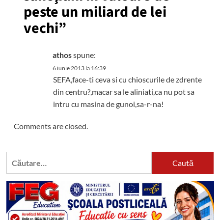
peste un miliard de lei
vechi
”
athos
spune:
6 iunie 2013 la 16:39
SEFA,face-ti ceva si cu chioscurile de zdrente
din centru?,macar sa le aliniati,ca nu pot sa
intru cu masina de gunoi,sa-r-na!
Comments are closed.
Caută
după: