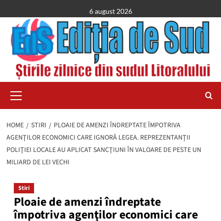
Skip
6 august 2026
to
content
Primary
Menu
HOME
STIRI
PLOAIE DE AMENZI ÎNDREPTATE ÎMPOTRIVA
AGENŢILOR ECONOMICI CARE IGNORĂ LEGEA. REPREZENTANŢII
POLIŢIEI LOCALE AU APLICAT SANCŢIUNI ÎN VALOARE DE PESTE UN
MILIARD DE LEI VECHI
Stiri
Ploaie de amenzi îndreptate
împotriva agenţilor economici care