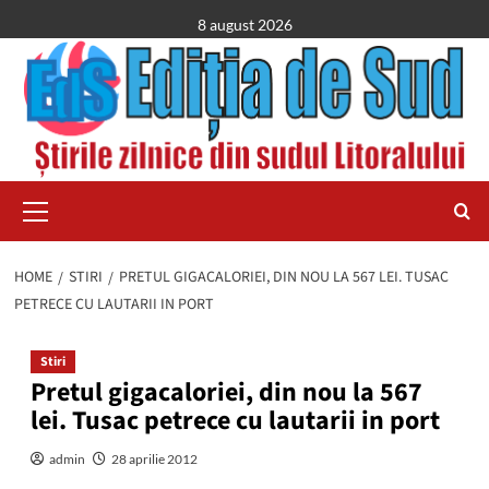
Skip
8 august 2026
to
content
Primary
Menu
HOME
STIRI
PRETUL GIGACALORIEI, DIN NOU LA 567 LEI. TUSAC
PETRECE CU LAUTARII IN PORT
Stiri
Pretul gigacaloriei, din nou la 567
lei. Tusac petrece cu lautarii in port
admin
28 aprilie 2012