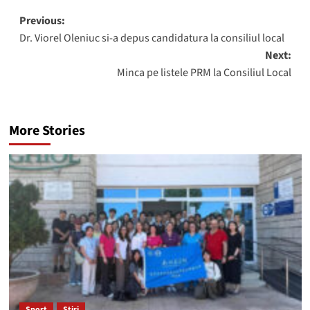
Post
Previous:
Dr. Viorel Oleniuc si-a depus candidatura la consiliul local
navigation
Next:
Minca pe listele PRM la Consiliul Local
More Stories
Sport
Stiri