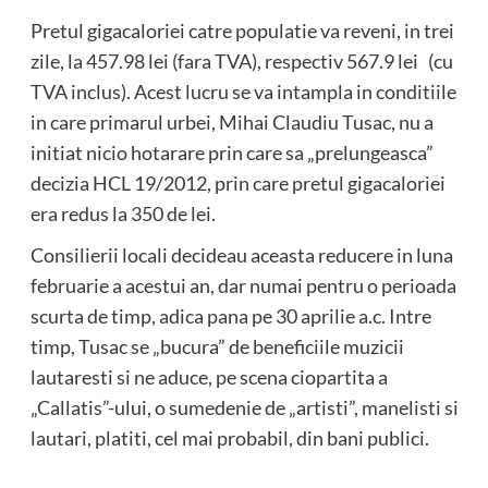
Pretul gigacaloriei catre populatie va reveni, in trei
zile, la 457.98 lei (fara TVA), respectiv 567.9 lei (cu
TVA inclus). Acest lucru se va intampla in conditiile
in care primarul urbei, Mihai Claudiu Tusac, nu a
initiat nicio hotarare prin care sa „prelungeasca”
decizia HCL 19/2012, prin care pretul gigacaloriei
era redus la 350 de lei.
Consilierii locali decideau aceasta reducere in luna
februarie a acestui an, dar numai pentru o perioada
scurta de timp, adica pana pe 30 aprilie a.c. Intre
timp, Tusac se „bucura” de beneficiile muzicii
lautaresti si ne aduce, pe scena ciopartita a
„Callatis”-ului, o sumedenie de „artisti”, manelisti si
lautari, platiti, cel mai probabil, din bani publici.