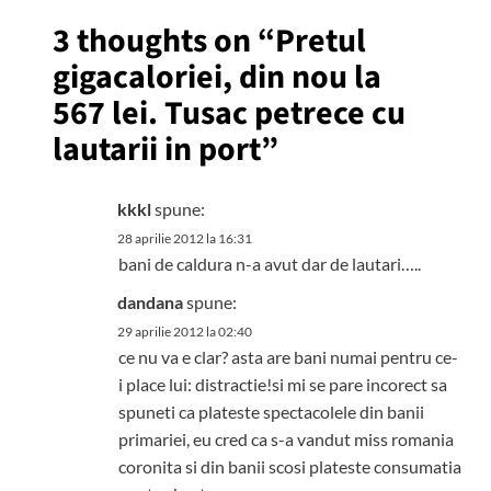
3 thoughts on “
Pretul
gigacaloriei, din nou la
567 lei. Tusac petrece cu
lautarii in port
”
kkkl
spune:
28 aprilie 2012 la 16:31
bani de caldura n-a avut dar de lautari…..
dandana
spune:
29 aprilie 2012 la 02:40
ce nu va e clar? asta are bani numai pentru ce-
i place lui: distractie!si mi se pare incorect sa
spuneti ca plateste spectacolele din banii
primariei, eu cred ca s-a vandut miss romania
coronita si din banii scosi plateste consumatia