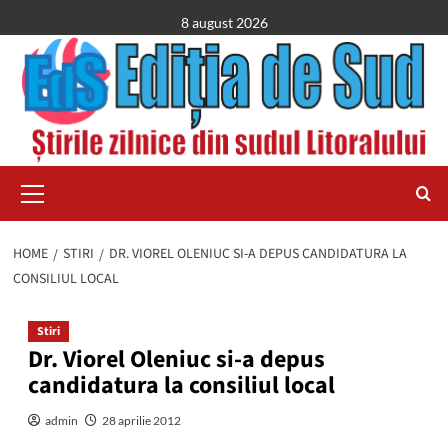
Skip
8 august 2026
to
content
Primary
Menu
HOME
STIRI
DR. VIOREL OLENIUC SI-A DEPUS CANDIDATURA LA
CONSILIUL LOCAL
Stiri
Dr. Viorel Oleniuc si-a depus
candidatura la consiliul local
admin
28 aprilie 2012