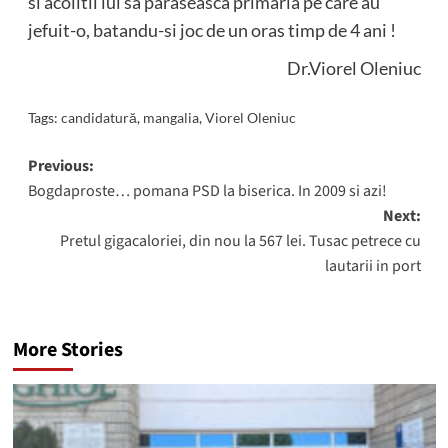
si acolitii lui sa paraseasca primaria pe care au
jefuit-o, batandu-si joc de un oras timp de 4 ani !
Dr.Viorel Oleniuc
Tags:
candidatură
,
mangalia
,
Viorel Oleniuc
Post
Previous:
Bogdaproste… pomana PSD la biserica. In 2009 si azi!
navigation
Next:
Pretul gigacaloriei, din nou la 567 lei. Tusac petrece cu
lautarii in port
More Stories