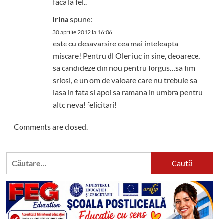
faca la fel..
Irina
spune:
30 aprilie 2012 la 16:06
este cu desavarsire cea mai inteleapta
miscare! Pentru dl Oleniuc in sine, deoarece,
sa candideze din nou pentru Iorgus…sa fim
sriosi, e un om de valoare care nu trebuie sa
iasa in fata si apoi sa ramana in umbra pentru
altcineva! felicitari!
Comments are closed.
Caută
după: