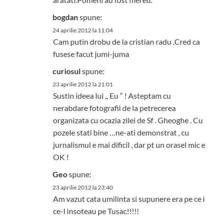
bogdan
spune:
24 aprilie 2012 la 11:04
Cam putin drobu de la cristian radu .Cred ca
fusese facut jumi-juma
curiosul
spune:
23 aprilie 2012 la 21:01
Sustin ideea lui ,, Eu ” ! Asteptam cu
nerabdare fotografii de la petrecerea
organizata cu ocazia zilei de Sf . Gheoghe . Cu
pozele stati bine …ne-ati demonstrat , cu
jurnalismul e mai dificil , dar pt un orasel mic e
OK !
Geo
spune:
23 aprilie 2012 la 23:40
Am vazut cata umilinta si supunere era pe ce i
ce-l insoteau pe Tusac!!!!!