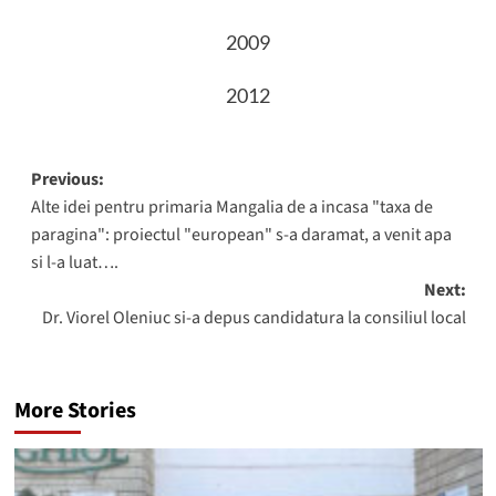
2009
2012
Post
Previous:
Alte idei pentru primaria Mangalia de a incasa "taxa de
navigation
paragina": proiectul "european" s-a daramat, a venit apa
si l-a luat….
Next:
Dr. Viorel Oleniuc si-a depus candidatura la consiliul local
More Stories