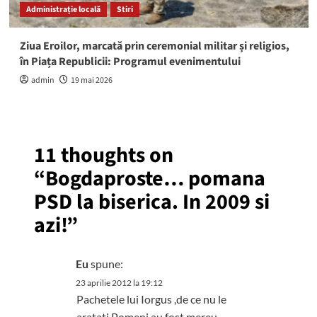
Administrație locală
Stiri
Ziua Eroilor, marcată prin ceremonial militar și religios,
în Piața Republicii: Programul evenimentului
admin
19 mai 2026
11 thoughts on
“
Bogdaproste… pomana
PSD la biserica. In 2009 si
azi!
”
Eu
spune:
23 aprilie 2012 la 19:12
Pachetele lui Iorgus ,de ce nu le
aratati.Pomeni au fost mereu.