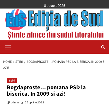
Skip
8 august 2026
to
content
Primary
Menu
HOME
STIRI
BOGDAPROSTE… POMANA PSD LA BISERICA. IN 2009 SI
AZI!
Stiri
Bogdaproste… pomana PSD la
biserica. In 2009 si azi!
admin
23 aprilie 2012