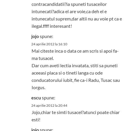
contracandidatii?ia spuneti tusaceilor
intunecati?adica el are voie,ca deh el e
intunecatul suprem,dar altii nu au voie pt ca e
ilegal.ffff interesant!
jojo
spune:
24 aprilie 2012 la 16:10
Mai citeste inca o data ce am scris si apoi fa-
ma tusacel.
Dar cum aveti lectia invatata, stiti sa puneti
aceeasi placa si o tineti langa cu ode
conducatorului iubit, fie ca-i Radu, Tusac sau
Iorgus.
escu
spune:
24 aprilie 2012 la 20:44
Jojo,chiar te simti tusacel?atunci poate chiar
esti!
jojo
spune: