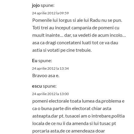
jojo
spune:
24 aprilie 2012 la 09:59
Pomenile lui Iorgus si ale lui Radu nu se pun.
Toti trei au inceput campania de pomeni cu
muult inainte… dar, sa vedeti de acum incolo…
asa ca dragi concetateni luati tot ce va dau
astia si votati pe cine trebuie.
Eu
spune:
24 aprilie 2012 la 13:34
Bravoo asa e.
escu
spune:
24 aprilie 2012 la 13:00
pomeni electorale toata lumea da.problema e
ca o buna parte din electorat chiar asta
asteapta.dar pt. tusacei am o intrebare,politia
locala de ce nu ii da amenda si lui tusac pt
porcaria asta,de ce amendeaza doar