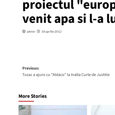
proiectul "euro
venit apa si l-a 
admin
18 aprilie 2012
Post
Previous:
Tusac a ajuns cu "Aldaco" la Inalta Curte de Justitie
navigation
More Stories