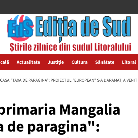
ocală
Actualitate
Justiție
Cultura
Sănătate
Litoral
CASA "TAXA DE PARAGINA": PROIECTUL "EUROPEAN" S-A DARAMAT, A VENIT 
 primaria Mangalia
a de paragina":