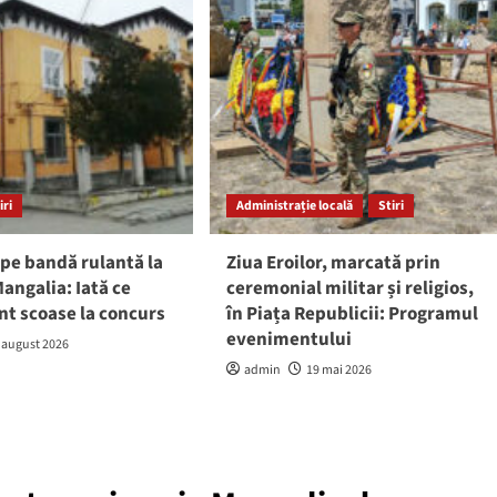
iri
Administrație locală
Stiri
pe bandă rulantă la
Ziua Eroilor, marcată prin
angalia: Iată ce
ceremonial militar și religios,
nt scoase la concurs
în Piața Republicii: Programul
evenimentului
 august 2026
admin
19 mai 2026