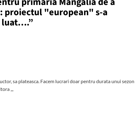
pentru primaria Mangalia de a
: proiectul "european" s-a
a luat….
”
ructor, sa plateasca. Facem lucrari doar pentru durata unui sezon
tora ,,,