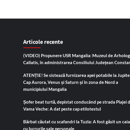
Articole recente
(VIDEO) Propunere USR Mangalia: Muzeul de Arholog
Callatis, în administrarea Consiliului Județean Consta
ATENȚIE! Se sistează furnizarea apei potabile la Jupiter
Cap Aurora, Venus și Saturn și în zona de Nord a
municipiului Mangalia
Șofer beat turtă, depistat conducând pe strada Plajei 
Vama Veche: A dat peste cap etilotestul
Bărbat căutat cu scafandri la Tuzla: A fost găsit un cai
cu lucrurile sale personale