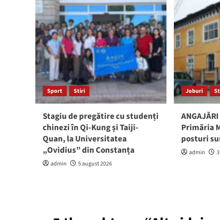
Sport
Stiri
Joburi
St
Stagiu de pregătire cu studenți
ANGAJĂRI 
chinezi în Qi-Kung și Taiji-
Primăria M
Quan, la Universitatea
posturi su
„Ovidius” din Constanța
admin
3
admin
5 august 2026