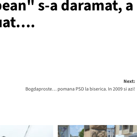
pean" s-a daramat, a
luat….
Next:
Bogdaproste… pomana PSD la biserica. In 2009 si azi!