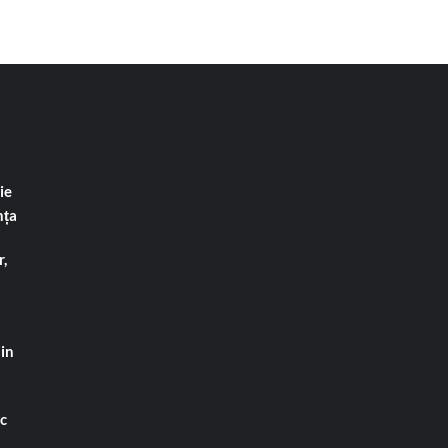
ie
nța
,
din
ac