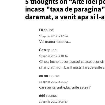
5 thoughts on “
Alte idei 
incasa "taxa de paragina"
daramat, a venit apa si l-
Eu
spune:
18 aprilie 2012 la 17:54
Vai mama noastra…
Geo
spune:
18 aprilie 2012 la 18:16
Cine a incheiat contractul cu acest const
si iar platim din banii nostri faradelegile al
eu nu
spune:
18 aprilie 2012 la 21:27
oare au garantie,lucrarile astea ?
666
spune:
19 aprilie 2012 la 05:37