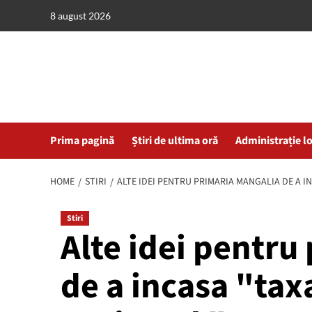
Skip
8 august 2026
to
content
Prima pagină
Știri de ultima oră
Administrație l
HOME
STIRI
ALTE IDEI PENTRU PRIMARIA MANGALIA DE A IN
Stiri
Alte idei pentru
de a incasa "tax