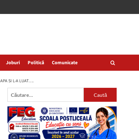
Joburi
Politică
Comunicate
APA SI L-A LUAT….
Caută
după: