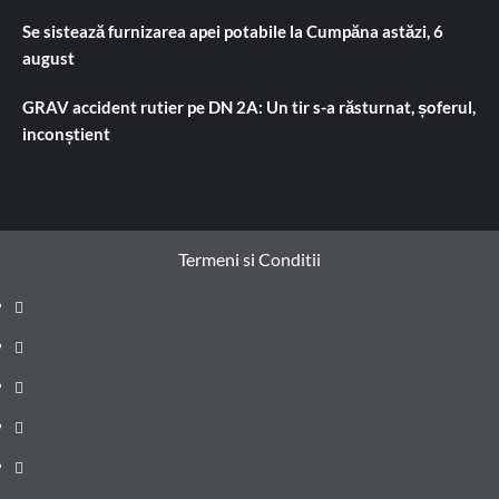
Se sistează furnizarea apei potabile la Cumpăna astăzi, 6
august
GRAV accident rutier pe DN 2A: Un tir s-a răsturnat, șoferul,
inconștient
Termeni si Conditii
Prima
pagină
Știri
de
Administrație
ultima
locală
Actualitate
oră
Justiție