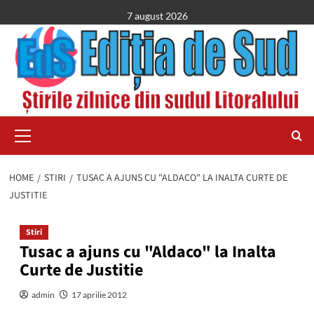
Skip
7 august 2026
to
content
Primary
Menu
HOME
STIRI
TUSAC A AJUNS CU "ALDACO" LA INALTA CURTE DE
JUSTITIE
Stiri
Tusac a ajuns cu "Aldaco" la Inalta
Curte de Justitie
admin
17 aprilie 2012