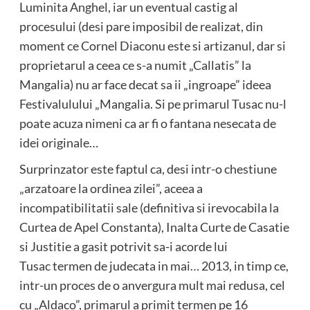
Luminita Anghel, iar un eventual castig al
procesului (desi pare imposibil de realizat, din
moment ce Cornel Diaconu este si artizanul, dar si
proprietarul a ceea ce s-a numit „Callatis” la
Mangalia) nu ar face decat sa ii „ingroape” ideea
Festivalulului „Mangalia. Si pe primarul Tusac nu-l
poate acuza nimeni ca ar fi o fantana nesecata de
idei originale…
Surprinzator este faptul ca, desi intr-o chestiune
„arzatoare la ordinea zilei”, aceea a
incompatibilitatii sale (definitiva si irevocabila la
Curtea de Apel Constanta), Inalta Curte de Casatie
si Justitie a gasit potrivit sa-i acorde lui
Tusac termen de judecata in mai… 2013, in timp ce,
intr-un proces de o anvergura mult mai redusa, cel
cu „Aldaco”, primarul a primit termen pe 16