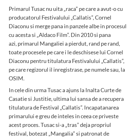
Primarul Tusac nu uita „raca” pe care a avut-o cu
producatorul Festivalului „Callatis”, Cornel
Diaconu si merge pana in panzele albe in procesul
cu acesta si „Aldaco Film”. Din 2010 si pana
azi, primarul Mangaliei a pierdut, rand pe rand,
toate procesele pe care i le deschisese lui Cornel
Diaconu pentru titulatura Festivalului „Callatis”,
pe care regizorul il inregistrase, pe numele sau, la
OSIM.
In cele din urma Tusac a ajuns la Inalta Curte de
Casatie si Justitie, ultima lui sansa de a recupera
titulatura de Festival „Callatis”. Incapatanarea
primarului e greu de inteles in ceea ce priveste
acest proces. Tusac si-a „tras” deja propriul
festival, botezat „Mangalia” si patronat de