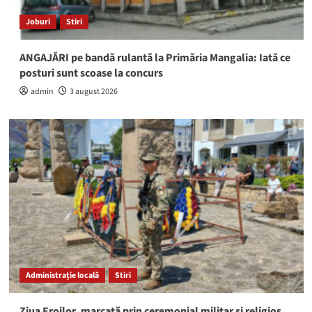
Joburi
Stiri
ANGAJĂRI pe bandă rulantă la Primăria Mangalia: Iată ce
posturi sunt scoase la concurs
admin
3 august 2026
Administrație locală
Stiri
Ziua Eroilor, marcată prin ceremonial militar și religios,