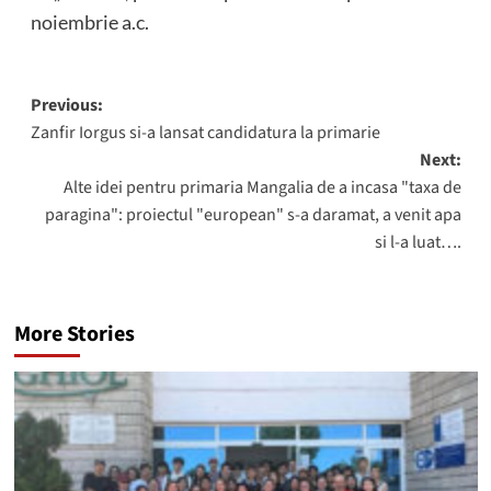
noiembrie a.c.
Post
Previous:
Zanfir Iorgus si-a lansat candidatura la primarie
navigation
Next:
Alte idei pentru primaria Mangalia de a incasa "taxa de
paragina": proiectul "european" s-a daramat, a venit apa
si l-a luat….
More Stories