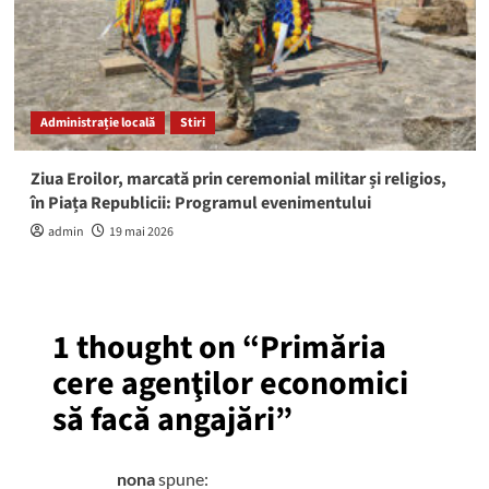
Administrație locală
Stiri
Ziua Eroilor, marcată prin ceremonial militar și religios,
în Piața Republicii: Programul evenimentului
admin
19 mai 2026
1 thought on “
Primăria
cere agenţilor economici
să facă angajări
”
nona
spune: