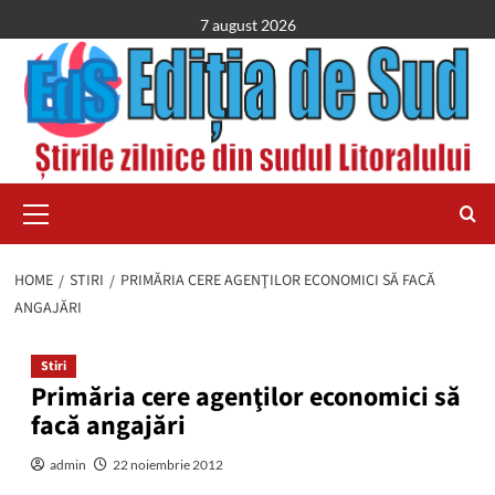
Skip
7 august 2026
to
content
Primary
Menu
HOME
STIRI
PRIMĂRIA CERE AGENŢILOR ECONOMICI SĂ FACĂ
ANGAJĂRI
Stiri
Primăria cere agenţilor economici să
facă angajări
admin
22 noiembrie 2012