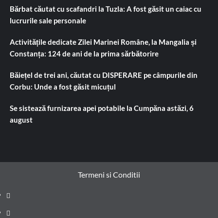
Bărbat căutat cu scafandri la Tuzla: A fost găsit un caiac cu
lucrurile sale personale
Activitățile dedicate Zilei Marinei Române, la Mangalia și
Constanța: 124 de ani de la prima sărbătorire
Băiețel de trei ani, căutat cu DISPERARE pe câmpurile din
Corbu: Unde a fost găsit micuțul
Se sistează furnizarea apei potabile la Cumpăna astăzi, 6
august
Termeni si Conditii
Prima
pagină
Știri