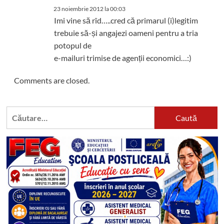
23 noiembrie 2012 la 00:03
Imi vine să rîd…..cred că primarul (i)legitim
trebuie să-și angajezi oameni pentru a tria
potopul de
e-mailuri trimise de agenții economici…:)
Comments are closed.
Caută
după: