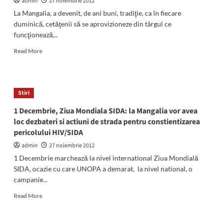
admin
27 noiembrie 2012
La Mangalia, a devenit, de ani buni, tradiţie, ca în fiecare
duminică, cetăţenii să se aprovizioneze din târgul ce
funcţionează...
Read
Read More
more
about
Pentru
că
Stiri
târgul
organizat
1 Decembrie, Ziua Mondiala SIDA: la Mangalia vor avea
duminica
loc dezbateri si actiuni de strada pentru constientizarea
este
pericolului HIV/SIDA
insalubru,
alimentele,
admin
27 noiembrie 2012
vândute
1 Decembrie marchează la nivel international Ziua Mondială
prin
SIDA, ocazie cu care UNOPA a demarat, la nivel national, o
maşini,
campanie...
pun
în
Read
Read More
pericol
more
sănătatea
about
cumpărătorilor