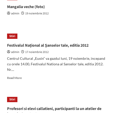
IMPLICAȚI
Mangalia veche (foto)
ÎN
admin
19 noiembrie 2012
NOI
PROIECTE
Stiri
Festivalul Naţional al Şanselor tale, editia 2012
admin
17 noiembrie 2012
Centrul Cultural „Euxin“ va gazdui luni, 19 noiembrie, incepand
cu orele 14.00, Festivalul Nationa al Sanselor tale, editia 2012.
Nr....
Read
Read More
more
about
Festivalul
Naţional
Stiri
al
Şanselor
Profesori si elevi callatieni, participanti la un atelier de
tale,