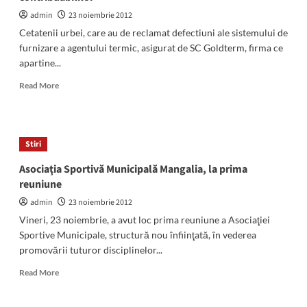
Muzeul
Callatis
admin
23 noiembrie 2012
Cetatenii urbei, care au de reclamat defectiuni ale sistemului de
furnizare a agentului termic, asigurat de SC Goldterm, firma ce
apartine...
Read
Read More
more
about
Goldterm-
ul
Stiri
are
dispecerat
Asociaţia Sportivă Municipală Mangalia, la prima
ce
reuniune
preia
reclamatiile
admin
23 noiembrie 2012
contribuabililor
Vineri, 23 noiembrie, a avut loc prima reuniune a Asociaţiei
Sportive Municipale, structură nou înfiinţată, în vederea
promovării tuturor disciplinelor...
Read
Read More
more
about