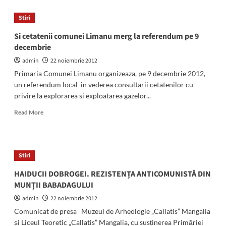
Asociaţia
Sportivă
Stiri
Municipală
Mangalia,
Si cetatenii comunei Limanu merg la referendum pe 9
la
decembrie
prima
reuniune
admin
22 noiembrie 2012
Primaria Comunei Limanu organizeaza, pe 9 decembrie 2012,
un referendum local in vederea consultarii cetatenilor cu
privire la explorarea si exploatarea gazelor...
Read
Read More
more
about
Si
cetatenii
Stiri
comunei
Limanu
HAIDUCII DOBROGEI. REZISTENȚA ANTICOMUNISTĂ DIN
merg
MUNȚII BABADAGULUI
la
referendum
admin
22 noiembrie 2012
pe
Comunicat de presa Muzeul de Arheologie „Callatis” Mangalia
9
și Liceul Teoretic „Callatis” Mangalia, cu susținerea Primăriei
decembrie