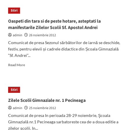
1
Decembrie,
Stiri
Ziua
Mondiala
Oaspeti din tara si de peste hotare, asteptati la
SIDA:
manifestarile Zilelor Scolii Sf. Apostol Andrei
la
Mangalia
admin
26 noiembrie 2012
vor
Comunicat de presa Sezonul sărbătorilor de iarnă se deschide,
avea
festiv, pentru elevii și cadrele didactice din Școala Gimnazială
loc
“Sf. Andrei”...
dezbateri
si
Read
Read More
actiuni
more
de
about
strada
Oaspeti
pentru
din
Stiri
constientizarea
tara
pericolului
si
Zilele Scolii Gimnaziale nr. 1 Pecineaga
HIV/SIDA
de
admin
25 noiembrie 2012
peste
hotare,
Comunicat de presa In perioada 28-29 noiembrie, Şcoala
asteptati
Gimnazială nr.1 Pecineaga sarbatoreste cea de-a doua editie a
la
zilelor şcolii. In...