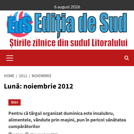
Skip
6 august 2026
to
content
Primary
Menu
HOME
2012
NOIEMBRIE
Lună:
noiembrie 2012
Stiri
Pentru că târgul organizat duminica este insalubru,
alimentele, vândute prin maşini, pun în pericol sănătatea
cumpărătorilor