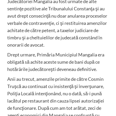
Judecătoriei Mangalia au fost urmate de alte
sentinţe pozitive ale Tribunalului Constanţa şi au
avut drept consecinţă nu doar anularea proceselor
verbale de contravenţie, ci şi restituirea amenzilor
achitate de către petent, a taxelor judiciare de
timbru şi a cheltuielilor de judecată constând în
onorarii de avocat.
Drept urmare, Primăria Municipiul Mangalia era
obligată să achite aceste sume de bani după ce
hotărârile judecătoreşti deveneau definitive.
Anii au trecut, amenzile primite de către Cosmin
Truşcă au continuat cu insistenţă şi înverşunare,
Poliţia Locală intenţionând, nu o dată, să-i pună
lacătul pe restaurant din cauza lipsei autorizaţiei
de funcţionare. După cum am tot arătat, zeci de
agenţi economici din Mangalia se confruntă cu