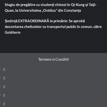
Stagiu de pregătire cu studenți chinezi în Qi-Kung și Taiji-
Quan, la Universitatea „Ovidius” din Constanța
Ședință EXTRAORDINARĂ la primărie: Se aprobă
decontarea cheltuielor cu transportul public în comun, către
Goldterm
Termeni si Conditii
Prima
pagină
Știri
de
Administrație
ultima
locală
Actualitate
oră
Justiție