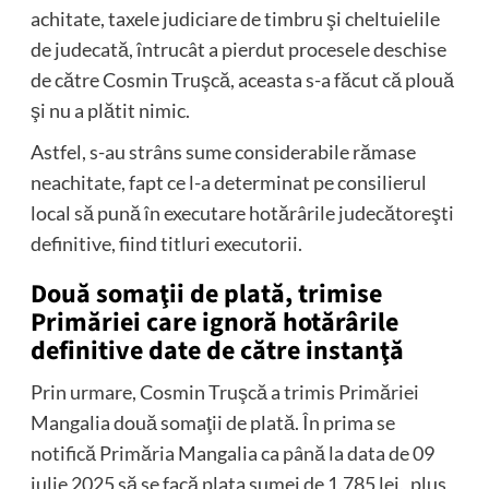
achitate, taxele judiciare de timbru şi cheltuielile
de judecată, întrucât a pierdut procesele deschise
de către Cosmin Truşcă, aceasta s-a făcut că plouă
şi nu a plătit nimic.
Astfel, s-au strâns sume considerabile rămase
neachitate, fapt ce l-a determinat pe consilierul
local să pună în executare hotărârile judecătoreşti
definitive, fiind titluri executorii.
Două somaţii de plată, trimise
Primăriei care ignoră hotărârile
definitive date de către instanţă
Prin urmare, Cosmin Truşcă a trimis Primăriei
Mangalia două somaţii de plată. În prima se
notifică Primăria Mangalia ca până la data de 09
iulie 2025 să se facă plata sumei de 1.785 lei, plus