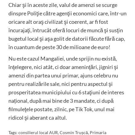
Chiar şi în aceste zile, valul de amenzi se scurge
dinspre Poliţie către agenţii economici care, într-un
oricare alt oraş civilizat şi coerent, ar fi fost
încurajaţi, întrucât oferă locuri de muncă şi susţin
bugetul local şi aşa golit de datorii făcute fără cap,
în cuantum de peste 30 de milioane de euro!
Nu este cazul Mangaliei, unde sprijin nu există,
înţelegere, nici atât, ci doar ameninţări, jigniri şi
amenzi din partea unui primar, ajuns celebru nu
pentru realizările sale, nici pentru aspectul şi
prosperitatea municipiului cu 6 staţiuni de interes
național, după mai bine de 3 mandate, ci după
filmuleţele postate, zilnic, pe Tik Tok, unul mai
ridicol şi aberant ca altul.
Tags:
consilierul local AUR
,
Cosmin Trușcă
,
Primaria