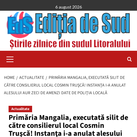
Skip
6 august 2026
to
content
Primary
Menu
HOME
ACTUALITATE
PRIMĂRIA MANGALIA, EXECUTATĂ SILIT DE
CĂTRE CONSILIERUL LOCAL COSMIN TRUŞCĂ! INSTANŢA I-A ANULAT
ALESULUI AUR ZECI DE AMENZI DATE DE POLIŢIA LOCALĂ
Actualitate
Primăria Mangalia, executată silit de
către consilierul local Cosmin
Truşcă! Instanţa i-a anulat alesului