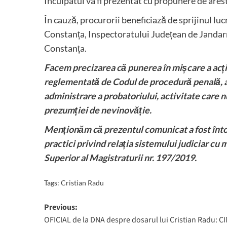
Inculpatul va fi prezentat cu propunere de are
În cauză, procurorii beneficiază de sprijinul lu
Constanța, Inspectoratului Județean de Jandar
Constanța.
Facem precizarea că punerea în mișcare a acți
reglementată de Codul de procedură penală, a
administrare a probatoriului, activitate care nu 
prezumției de nevinovăție.
Menționăm că prezentul comunicat a fost întocm
practici privind relația sistemului judiciar cu
Superior al Magistraturii nr. 197/2019.
Tags:
Cristian Radu
Post
Previous:
OFICIAL de la DNA despre dosarul lui Cristian Radu: CI
navigation