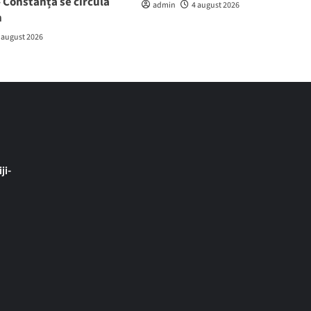
 Constanța se circulă
admin
4 august 2026
h
 august 2026
ji-