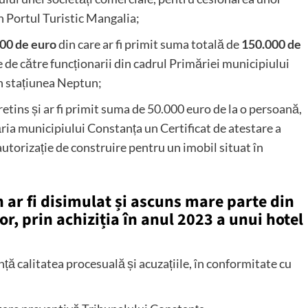
în Portul Turistic Mangalia;
00 de euro
din care ar fi primit suma totală de
150.000 de
 de către funcționarii din cadrul Primăriei municipiului
în stațiunea Neptun;
pretins și ar fi primit suma de 50.000 euro de la o persoană,
ria municipiului Constanța un Certificat de atestare a
 autorizație de construire pentru un imobil situat în
 ar fi disimulat și ascuns mare parte din
, prin achiziția în anul 2023 a unui hotel
nță calitatea procesuală și acuzațiile, în conformitate cu