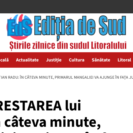
ocală
Actualitate
Justiție
Cultura
Sănătate
Litoral
TIAN RADU: ÎN CÂTEVA MINUTE, PRIMARUL MANGALIEI VA AJUNGE ÎN FAȚA 
ARESTAREA lui
n câteva minute,