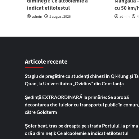
dimineții: Ce alcoolemie a
Mangalia –
indicat etilotestul
cu 50 km/
admin
5 august 2026
admin
4
Articole recente
Stagiu de pregătire cu studenți chinezi în Qi-Kung și Tai
Quan, la Universitatea „Ovidius” din Constanța
Ședință EXTRAORDINARĂ la primărie: Se aprobă
decontarea cheltuielor cu transportul public în comun,
către Goldterm
Șofer beat, tras pe dreapta pe strada Portului, la prima
oră a dimineții: Ce alcoolemie a indicat etilotestul