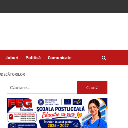
Joburi
Politică
Comunicate
JUDECĂTORILOR
Caută
după: