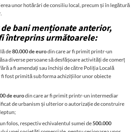
erea unor hotărâri de consiliu local, precum și în legătură
.
 de bani menționate anterior,
fi întreprins următoarele:
ală de
80.000 de euro
din care ar fi primit printr-un
 lăsa diverse persoane să desfășoare activități de comerț
ără a fi amendați sau închiși de către Poliția Locală
i fost primită sub forma achizițiilor unor obiecte
00 de euro
din care ar fi primit printr-un intermediar
ficat de urbanism și ulterior o autorizație de construire
 Neptun;
it un folos, respectiv echivalentul sumei de
500.000
vului unei societăți comerciale, pentru cesionarea unor