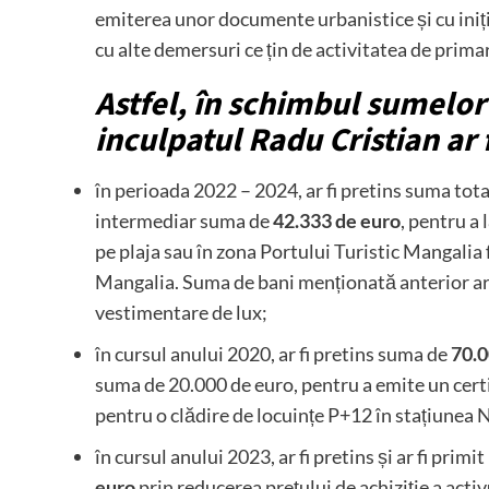
emiterea unor documente urbanistice și cu iniți
cu alte demersuri ce țin de activitatea de primar
Astfel, în schimbul sumelor
inculpatul Radu Cristian ar 
în perioada 2022 – 2024, ar fi pretins suma tot
intermediar suma de
42.333 de euro
, pentru a
pe plaja sau în zona Portului Turistic Mangalia f
Mangalia. Suma de bani menționată anterior ar f
vestimentare de lux;
în cursul anului 2020, ar fi pretins suma de
70.0
suma de 20.000 de euro, pentru a emite un certi
pentru o clădire de locuințe P+12 în stațiunea
în cursul anului 2023, ar fi pretins și ar fi prim
euro
prin reducerea prețului de achiziție a acti