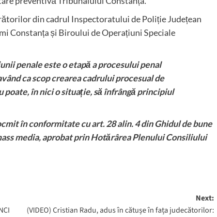
stare preventivă Tribunalului Constanța.
crătorilor din cadrul Inspectoratului de Poliție Județean
mi Constanța și Biroului de Operațiuni Speciale
unii penale este o etapă a procesului penal
vând ca scop crearea cadrului procesual de
poate, în nici o situație, să înfrângă principiul
it în conformitate cu art. 28 alin. 4 din Ghidul de bune
 mass media, aprobat prin Hotărârea Plenului Consiliului
Next:
NCI
(VIDEO) Cristian Radu, adus în cătușe în fața judecătorilor: