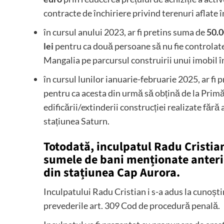
contracte de închiriere privind terenuri aflate 
în cursul anului 2023, ar fi pretins suma de
50.0
lei
pentru ca două persoane să nu fie controlate
Mangalia pe parcursul construirii unui imobil 
în cursul lunilor ianuarie-februarie 2025, ar fi 
pentru ca acesta din urmă să obțină de la Primă
edificării/extinderii construcției realizate fără
stațiunea Saturn.
Totodată, inculpatul Radu Cristian
sumele de bani menționate anterior
din stațiunea Cap Aurora.
Inculpatului Radu Cristian i s-a adus la cunoști
prevederile art. 309 Cod de procedură penală.