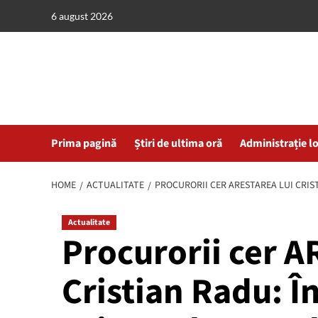
Skip
6 august 2026
to
content
Prima pagină
Știri de ultima oră
Administrație l
HOME
ACTUALITATE
PROCURORII CER ARESTAREA LUI CRIS
Actualitate
Procurorii cer 
Cristian Radu: Î