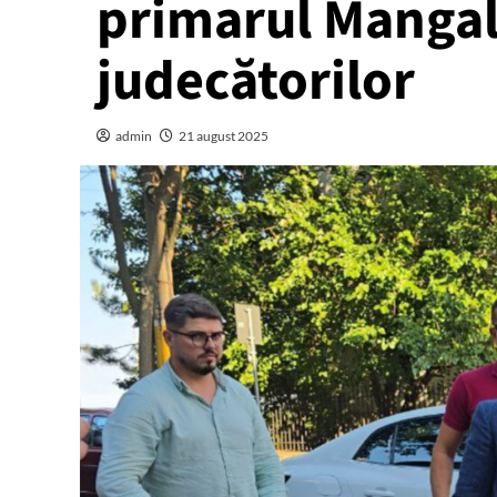
primarul Mangali
judecătorilor
admin
21 august 2025