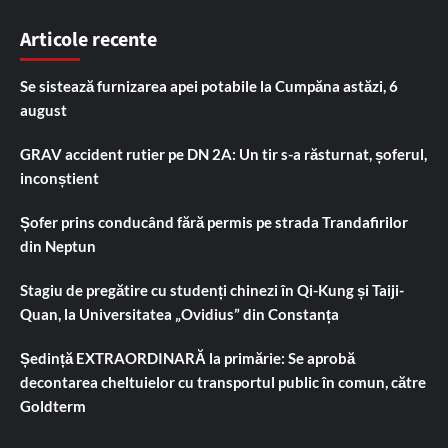
Articole recente
Se sistează furnizarea apei potabile la Cumpăna astăzi, 6
august
GRAV accident rutier pe DN 2A: Un tir s-a răsturnat, șoferul,
inconștient
Șofer prins conducând fără permis pe strada Trandafirilor
din Neptun
Stagiu de pregătire cu studenți chinezi în Qi-Kung și Taiji-
Quan, la Universitatea „Ovidius” din Constanța
Ședință EXTRAORDINARĂ la primărie: Se aprobă
decontarea cheltuielor cu transportul public în comun, către
Goldterm