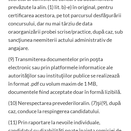
prevăzute la alin. (1) lit. b)-e) în original, pentru
certificarea acestora, pe tot parcursul desfăşurării
concursului, dar nu mai târziu de data
oraorganizării probei scrise/practice, după caz, sub
sancţiunea neemiterii actului administrativ de
angajare.
(9) Transmiterea documentelor prin poşta
electronic sau prin platformele informatice ale
autorităţilor sau instituţiilor publice se realizează
în format .pdf cu volum maxim de 1 MB,
documentele fiind acceptate doar în formă lizibilă.
(10) Nerespectarea prevederiloralin. (7)şi(9), după
caz, conduce la respingerea candidatului.
(11) Prin raportare la nevoile individuale,
candidatul cu dizabilităţi poate înainta comisiei de