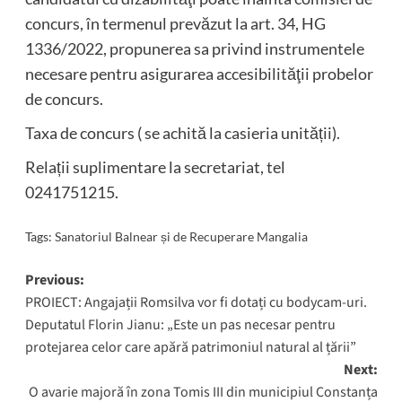
concurs, în termenul prevăzut la art. 34, HG
1336/2022, propunerea sa privind instrumentele
necesare pentru asigurarea accesibilităţii probelor
de concurs.
Taxa de concurs ( se achită la casieria unității).
Relații suplimentare la secretariat, tel
0241751215.
Tags:
Sanatoriul Balnear și de Recuperare Mangalia
Post
Previous:
PROIECT: Angajații Romsilva vor fi dotați cu bodycam-uri.
navigation
Deputatul Florin Jianu: „Este un pas necesar pentru
protejarea celor care apără patrimoniul natural al țării”
Next:
O avarie majoră în zona Tomis III din municipiul Constanța