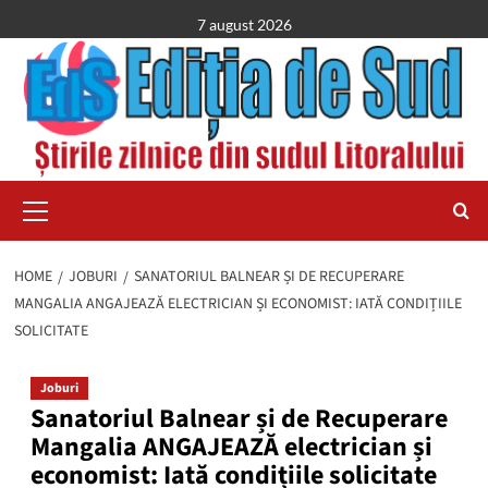
Skip
7 august 2026
to
content
Primary
Menu
HOME
JOBURI
SANATORIUL BALNEAR ȘI DE RECUPERARE
MANGALIA ANGAJEAZĂ ELECTRICIAN ȘI ECONOMIST: IATĂ CONDIȚIILE
SOLICITATE
Joburi
Sanatoriul Balnear și de Recuperare
Mangalia ANGAJEAZĂ electrician și
economist: Iată condițiile solicitate