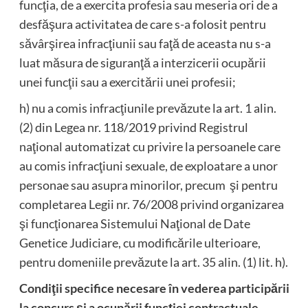
funcţia, de a exercita profesia sau meseria ori de a
desfăşura activitatea de care s-a folosit pentru
săvârşirea infracţiunii sau faţă de aceasta nu s-a
luat măsura de siguranţă a interzicerii ocupării
unei funcţii sau a exercitării unei profesii;
h) nu a comis infracţiunile prevăzute la art. 1 alin.
(2) din Legea nr. 118/2019 privind Registrul
naţional automatizat cu privire la persoanele care
au comis infracţiuni sexuale, de exploatare a unor
personae sau asupra minorilor, precum şi pentru
completarea Legii nr. 76/2008 privind organizarea
şi funcţionarea Sistemului Naţional de Date
Genetice Judiciare, cu modificările ulterioare,
pentru domeniile prevăzute la art. 35 alin. (1) lit. h).
Condiţii specifice necesare în vederea participării
la concurs și a ocupării funcției contractuale,