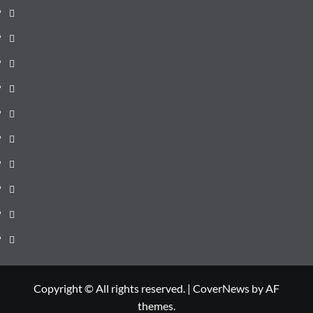
pagină
Știri
de
Administrație
ultima
locală
Actualitate
oră
Justiție
Cultura
Sănătate
Litoral
Joburi
Politică
Comunicate
Copyright © All rights reserved.
|
CoverNews
by AF
themes.