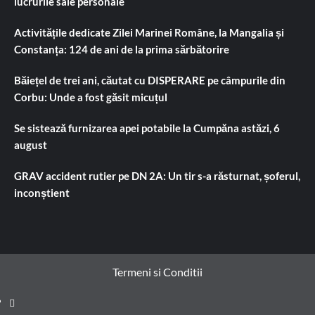
lucrurile sale personale
Activitățile dedicate Zilei Marinei Române, la Mangalia și
Constanța: 124 de ani de la prima sărbătorire
Băiețel de trei ani, căutat cu DISPERARE pe câmpurile din
Corbu: Unde a fost găsit micuțul
Se sistează furnizarea apei potabile la Cumpăna astăzi, 6
august
GRAV accident rutier pe DN 2A: Un tir s-a răsturnat, șoferul,
inconștient
Termeni si Conditii
Prima