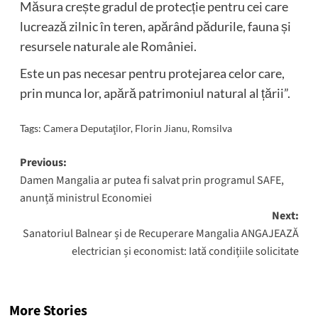
Măsura crește gradul de protecție pentru cei care
lucrează zilnic în teren, apărând pădurile, fauna și
resursele naturale ale României.
Este un pas necesar pentru protejarea celor care,
prin munca lor, apără patrimoniul natural al țării”.
Tags:
Camera Deputaţilor
,
Florin Jianu
,
Romsilva
Post
Previous:
Damen Mangalia ar putea fi salvat prin programul SAFE,
navigation
anunță ministrul Economiei
Next:
Sanatoriul Balnear și de Recuperare Mangalia ANGAJEAZĂ
electrician și economist: Iată condițiile solicitate
More Stories