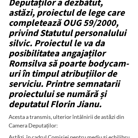
Deputaților a dezbătut,
astăzi, proiectul de lege care
completează OUG 59/2000,
privind Statutul personalului
silvic. Proiectul le va da
posibilitatea angajaților
Romsilva să poarte bodycam-
uri în timpul atribuțiilor de
serviciu. Printre semnatarii
proiectului se numără și
deputatul Florin Jianu.
Acesta a transmis, ulterior întâlnirii de astăzi din
Camera Deputaților:
Astăzi, în cadrul Comisiei pentru mediu și echilibru