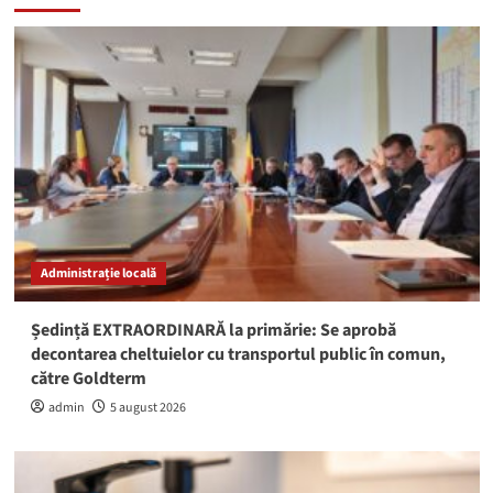
Administrație locală
Ședință EXTRAORDINARĂ la primărie: Se aprobă
decontarea cheltuielor cu transportul public în comun,
către Goldterm
admin
5 august 2026