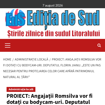
Skip
7 august 2026
to
content
Primary
Menu
HOME
ADMINISTRAȚIE LOCALĂ
PROIECT: ANGAJAȚII ROMSILVA VOR
FI DOTAȚI CU BODYCAM-URI. DEPUTATUL FLORIN JIANU: „ESTE UN PAS
NECESAR PENTRU PROTEJAREA CELOR CARE APĂRĂ PATRIMONIUL
NATURAL AL ȚĂRII”
Administrație locală
PROIECT: Angajații Romsilva vor fi
dotați cu bodycam-uri. Deputatul