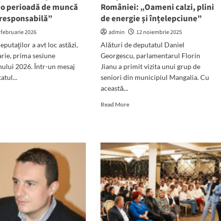
ânia
o perioadă de muncă
României: „Oameni calzi, plini
 responsabilă”
de energie și înțelepciune”
m
 februarie 2026
admin
12 noiembrie 2025
struiesc
putaţilor a avt loc astăzi,
Alături de deputatul Daniel
e,
arie, prima sesiune
Georgescu, parlamentarul Florin
usiv
nului 2026. Într-un mesaj
Jianu a primit vizita unui grup de
atul...
seniori din municipiul Mangalia. Cu
e
această...
d
e
Read
Read More
tecția
ut
more
iului?
era
about
um
utaților
Deputatul
Florin
zia!
Jianu,
nceput
alături
vitatea.
de
utatul
vârstnicii
iel
din
rgescu:
Mangalia,
mează
sosiți
în