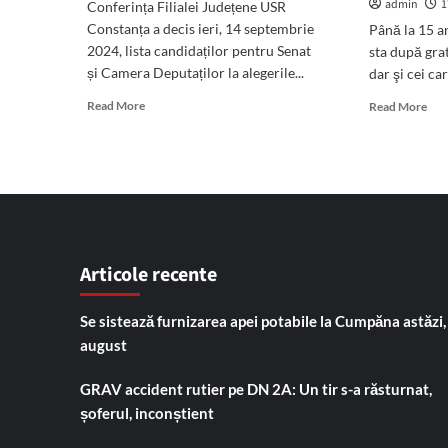
admin
1
Conferința Filialei Județene USR
Constanța a decis ieri, 14 septembrie
Până la 15 a
2024, lista candidaților pentru Senat
sta după grat
și Camera Deputaților la alegerile...
dar şi cei car
Read
Rea
Read More
Read More
more
mor
about
abo
Aceștia
15
sunt
ani
candidații
de
USR
puș
Constanța
pen
pentru
traf
Articole recente
alegerile
de
parlamentare
drog
Etn
Se sistează furnizarea apei potabile la Cumpăna astăzi,
sun
august
incl
pe
GRAV accident rutier pe DN 2A: Un tir s-a răsturnat,
list
sub
șoferul, inconștient
inte