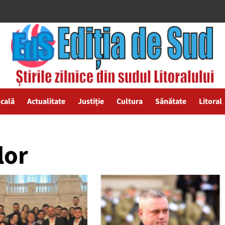
ocală
Actualitate
Justiție
Cultura
Sănătate
Litoral
lor