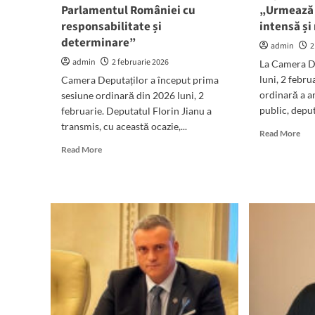
Rom
Parlamentul României cu
„Urmează 
și
responsabilitate și
intensă și
cu
determinare”
admin
se
2
con
admin
2 februarie 2026
La Camera De
legil
luni, 2 febru
Camera Deputaților a început prima
incl
ordinară a a
sesiune ordinară din 2026 luni, 2
cele
public, deput
februarie. Deputatul Florin Jianu a
car
transmis, cu această ocazie,...
țin
Rea
Read More
de
mor
Read
Read More
pro
abo
more
med
Cam
about
Ac
Dep
Mesajul
ai
și-
deputatului
oca
a
Florin
reî
Jianu,
acti
cu
Dep
ocazia
Dan
primei
Geo
sesiuni
„Ur
ordinare
o
din