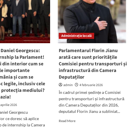
Administrație locală
 Daniel Georgescu:
Parlamentarul Florin Jianu
ernship la Parlament!
arată care sunt prioritățile
zi din interior cum se
Comisiei pentru transporturi și
ile importante
infrastructură din Camera
mânia și cum se
Deputaților
c legile, inclusiv cele
admin
4 februarie 2026
e protecția mediului?
În cadrul primei ședințe a Comisiei
azia!
pentru transporturi și infrastructură
 aprilie 2026
din Camera Deputaților din 2026,
deputatul Florin Jianu a subliniat...
aniel Georgescu
lor ce doresc să aplice
Read
Read More
b de internship la Camera
more