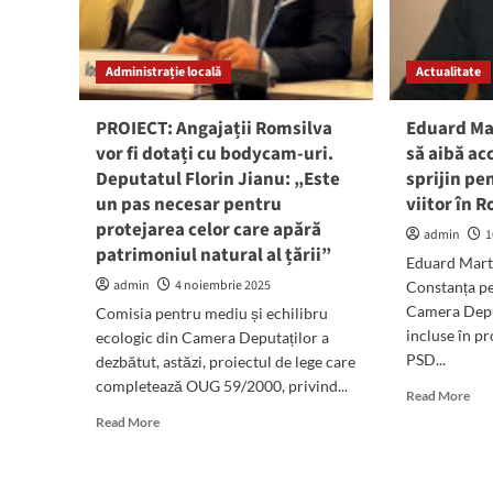
per
2026:
de
„Revin
mu
în
int
Administrație locală
Actualitate
Parlamentul
și
României
res
cu
PROIECT: Angajații Romsilva
Eduard Mar
responsabilitate
vor fi dotați cu bodycam-uri.
să aibă acc
și
Deputatul Florin Jianu: „Este
sprijin pe
determinare”
un pas necesar pentru
viitor în 
protejarea celor care apără
admin
1
patrimoniul natural al țării”
Eduard Mart
admin
4 noiembrie 2025
Constanța p
Camera Deput
Comisia pentru mediu și echilibru
incluse în p
ecologic din Camera Deputaților a
PSD...
dezbătut, astăzi, proiectul de lege care
completează OUG 59/2000, privind...
Rea
Read More
mor
Read
Read More
abo
more
Edu
about
Mar
PROIECT: