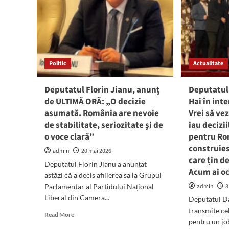
Politic
Actualitate
Deputatul Florin Jianu, anunț
Deputatul
de ULTIMĂ ORĂ: „O decizie
Hai în int
asumată. România are nevoie
Vrei să ve
de stabilitate, seriozitate și de
iau decizi
o voce clară”
pentru Ro
construies
admin
20 mai 2026
care țin d
Deputatul Florin Jianu a anunțat
Acum ai oc
astăzi că a decis afilierea sa la Grupul
Parlamentar al Partidului Național
admin
8
Liberal din Camera...
Deputatul D
transmite ce
Read
Read More
pentru un jo
more