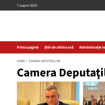
Skip
7 august 2026
to
content
Prima pagină
Știri de ultima oră
Administrație l
HOME
CAMERA DEPUTAŢILOR
Camera Deputaţi