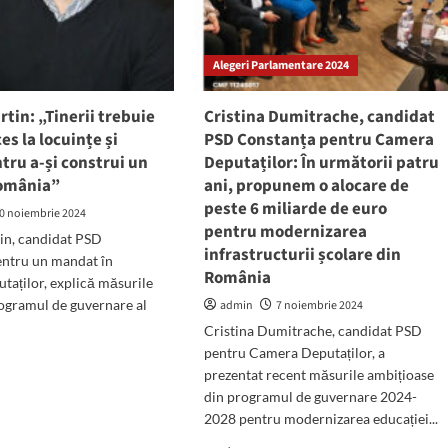
ioadă
vizită
la
ncă
Parlamentul
ensă
Alegeri Parlamentare 2024
României:
„Oameni
ponsabilă”
calzi,
tin: „Tinerii trebuie
Cristina Dumitrache, candidat
plini
es la locuințe și
PSD Constanța pentru Camera
de
ntru a-și construi un
Deputaților: În următorii patru
energie
și
România”
ani, propunem o alocare de
înțelepciune”
peste 6 miliarde de euro
0 noiembrie 2024
pentru modernizarea
in, candidat PSD
infrastructurii școlare din
entru un mandat în
România
aților, explică măsurile
rogramul de guvernare al
admin
7 noiembrie 2024
Cristina Dumitrache, candidat PSD
pentru Camera Deputaților, a
d
prezentat recent măsurile ambițioase
e
ut
din programul de guvernare 2024-
ard
2028 pentru modernizarea educației...
tin: