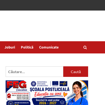
Joburi
Politică
Comunicate
Caută
după: