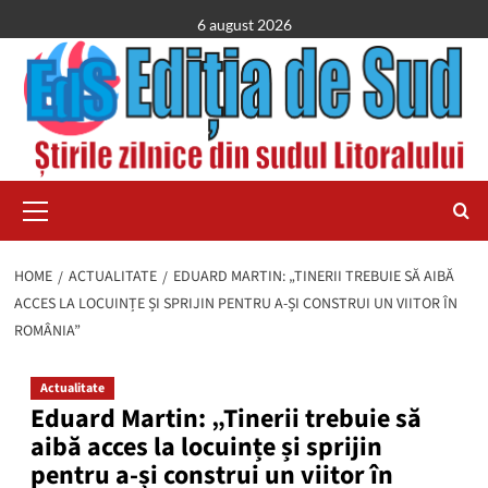
Skip
6 august 2026
to
content
Primary
Menu
HOME
ACTUALITATE
EDUARD MARTIN: „TINERII TREBUIE SĂ AIBĂ
ACCES LA LOCUINȚE ȘI SPRIJIN PENTRU A-ȘI CONSTRUI UN VIITOR ÎN
ROMÂNIA”
Actualitate
Eduard Martin: „Tinerii trebuie să
aibă acces la locuințe și sprijin
pentru a-și construi un viitor în