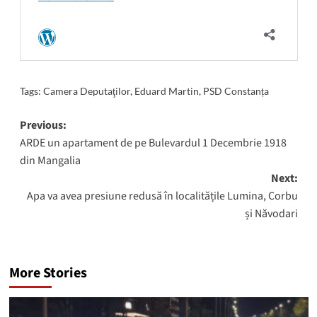
Tags:
Camera Deputaţilor
,
Eduard Martin
,
PSD Constanța
Post
Previous:
ARDE un apartament de pe Bulevardul 1 Decembrie 1918
navigation
din Mangalia
Next:
Apa va avea presiune redusă în localitățile Lumina, Corbu
și Năvodari
More Stories