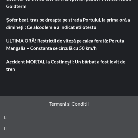
Goldterm
Șofer beat, tras pe dreapta pe strada Portului, la prima oră a
dimineții: Ce alcoolemie a indicat etilotestul
ULTIMA ORĂ! Restricții de viteză pe calea ferată: Pe ruta
Mangalia – Constanța se circulă cu 50 km/h
Accident MORTAL la Costinești: Un bărbat a fost lovit de
tren
Termeni si Conditii
Prima
pagină
Știri
de