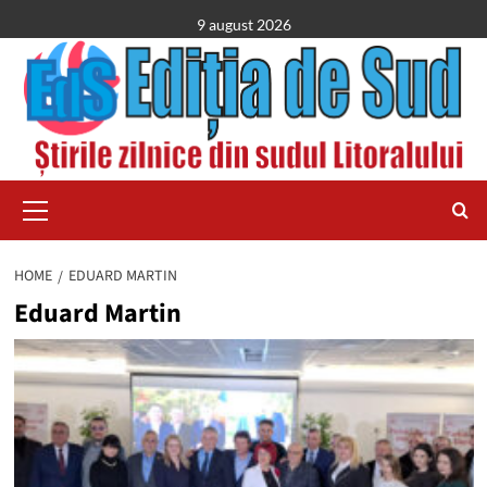
Skip
9 august 2026
to
content
Primary
Menu
HOME
EDUARD MARTIN
Eduard Martin