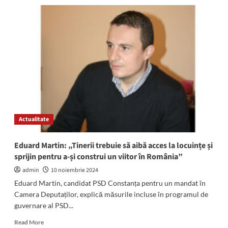
(FOTO/VIDEO)
Primarul
Mihai
Feodorof,
la
prima
ședință
de
consiliu.
Edilul
le-
a
Actualitate
mulțumit
surorii
sale,
Eduard Martin: „Tinerii trebuie să aibă acces la locuințe și
Carmen
sprijin pentru a-și construi un viitor în România”
și
deputatului
admin
10 noiembrie 2024
Daniel
Eduard Martin, candidat PSD Constanța pentru un mandat în
Georgescu
Camera Deputaților, explică măsurile incluse în programul de
guvernare al PSD...
Read
Read More