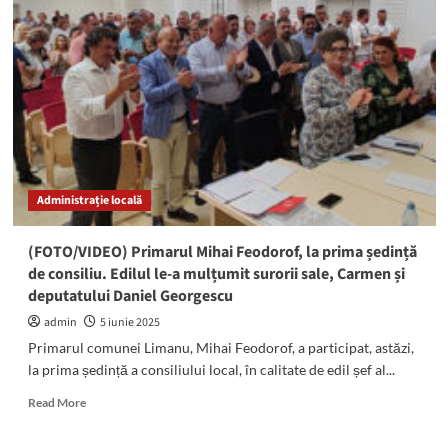
PSD
Mangalia!
Președintele
Neculai
Tănasă,
mesaj
de
susținere
pentru
echipa
Administrație locală
Daniel
Georgescu
–
(FOTO/VIDEO) Primarul Mihai Feodorof, la prima ședință
Eduard
de consiliu. Edilul le-a mulțumit surorii sale, Carmen și
Martin
deputatului Daniel Georgescu
admin
5 iunie 2025
Primarul comunei Limanu, Mihai Feodorof, a participat, astăzi,
la prima ședință a consiliului local, în calitate de edil șef al...
Read
Read More
more
about