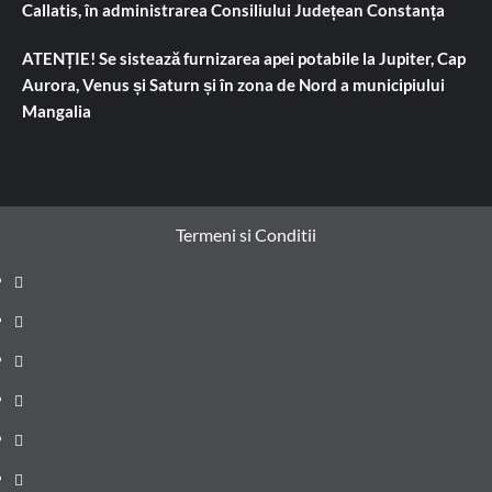
Callatis, în administrarea Consiliului Județean Constanța
ATENȚIE! Se sistează furnizarea apei potabile la Jupiter, Cap
Aurora, Venus și Saturn și în zona de Nord a municipiului
Mangalia
Termeni si Conditii
Prima
pagină
Știri
de
Administrație
ultima
locală
Actualitate
oră
Justiție
Cultura