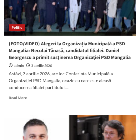
Politic
(FOTO/VIDEO) Alegeri la Organizația Municipală a PSD
Mangalia: Neculai Tănasă, candidatul filialei. Daniel
Georgescu a primit susținerea Organizației PSD Mangalia
admin
3 aprilie 2026
Astăzi, 3 aprilie 2026, are loc Conferința Municipală a
Organizației PSD Mangalia, ocazie cu care este aleasă
conducerea filialei partidului....
Read
Read More
more
about
(FOTO/VIDEO)
Alegeri
la
Organizația
Municipală