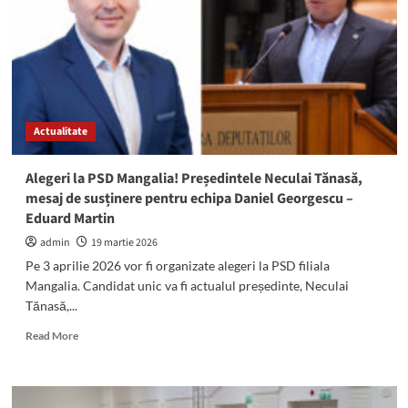
a
PSD
Mangalia:
Neculai
Tănasă,
candidatul
filialei.
Actualitate
Daniel
Georgescu
a
Alegeri la PSD Mangalia! Președintele Neculai Tănasă,
primit
mesaj de susținere pentru echipa Daniel Georgescu –
susținerea
Eduard Martin
Organizației
PSD
admin
19 martie 2026
Mangalia
Pe 3 aprilie 2026 vor fi organizate alegeri la PSD filiala
Mangalia. Candidat unic va fi actualul președinte, Neculai
Tănasă,...
Read
Read More
more
about
Alegeri
la