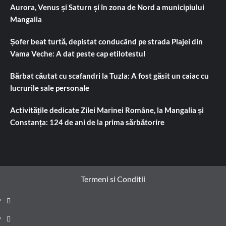
Aurora, Venus și Saturn și în zona de Nord a municipiului
Mangalia
Șofer beat turtă, depistat conducând pe strada Plajei din
Vama Veche: A dat peste cap etilotestul
Bărbat căutat cu scafandri la Tuzla: A fost găsit un caiac cu
lucrurile sale personale
Activitățile dedicate Zilei Marinei Române, la Mangalia și
Constanța: 124 de ani de la prima sărbătorire
Termeni si Conditii
Prima
pagină
Știri