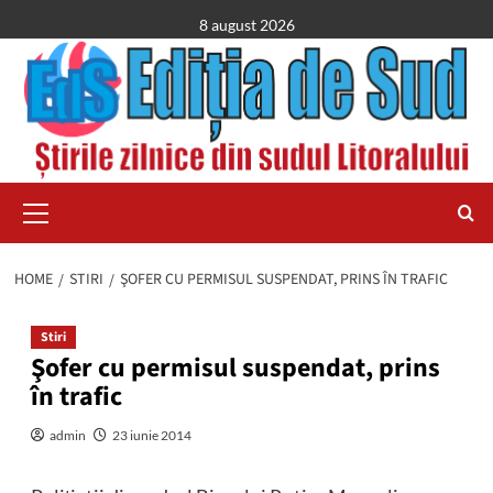
Skip
8 august 2026
to
content
Primary
Menu
HOME
STIRI
ŞOFER CU PERMISUL SUSPENDAT, PRINS ÎN TRAFIC
Stiri
Şofer cu permisul suspendat, prins
în trafic
admin
23 iunie 2014