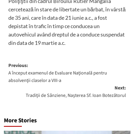
Poliţiştii din cadrul Biroului Rutier Mangalia
cercetează în stare de libertate un bărbat, în vârstă
de 35 ani, care în data de 21 iunie a.c., a fost
depistat în trafic în timp ce conducea un
autovehicul având dreptul de a conduce suspendat
din data de 19 martie a.c.
Post
Previous:
A început examenul de Evaluare Naţională pentru
navigation
absolvenţii claselor a VIII-a
Next:
Tradiţii de Sânziene, Naşterea Sf. Ioan Botezătorul
More Stories