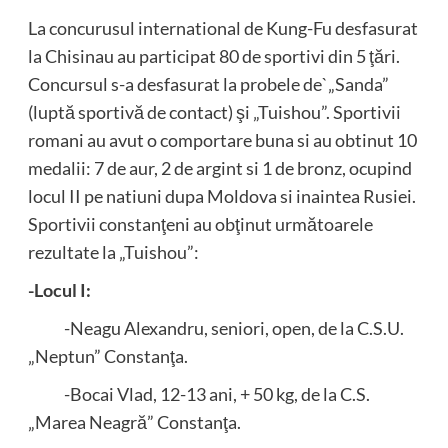
La concurusul international de Kung-Fu desfasurat
la Chisinau au participat 80 de sportivi din 5 ţări.
Concursul s-a desfasurat la probele de`„Sanda”
(luptă sportivă de contact) şi „Tuishou”. Sportivii
romani au avut o comportare buna si au obtinut 10
medalii: 7 de aur, 2 de argint si 1 de bronz, ocupind
locul II pe natiuni dupa Moldova si inaintea Rusiei.
Sportivii constanţeni au obţinut următoarele
rezultate la „Tuishou”:
-Locul I:
-Neagu Alexandru, seniori, open, de la C.S.U.
„Neptun” Constanţa.
-Bocai Vlad, 12-13 ani, + 50 kg, de la C.S.
„Marea Neagră” Constanţa.