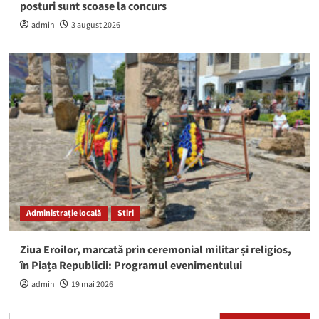
posturi sunt scoase la concurs
admin
3 august 2026
Administrație locală
Stiri
Ziua Eroilor, marcată prin ceremonial militar și religios,
în Piața Republicii: Programul evenimentului
admin
19 mai 2026