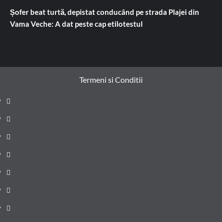
Șofer beat turtă, depistat conducând pe strada Plajei din
Vama Veche: A dat peste cap etilotestul
Termeni si Conditii
Prima
pagină
Știri
de
Administrație
ultima
locală
Actualitate
oră
Justiție
Cultura
Sănătate