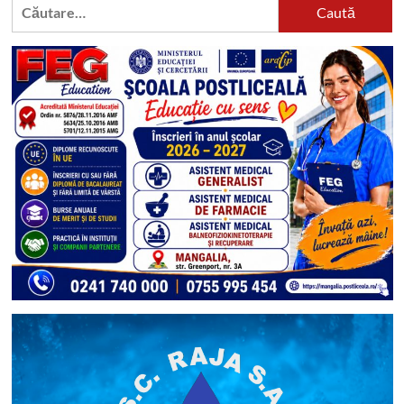
Caută
după: