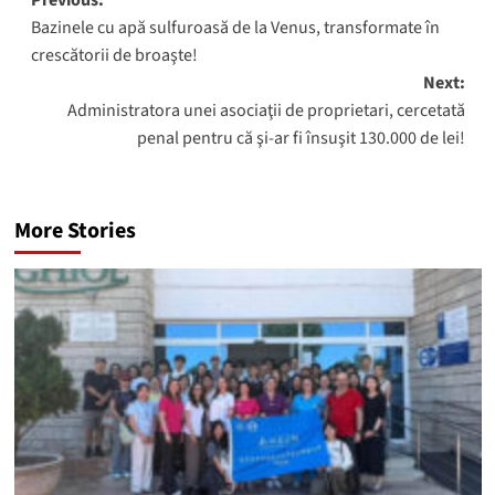
Post
Previous:
Bazinele cu apă sulfuroasă de la Venus, transformate în
navigation
crescătorii de broaşte!
Next:
Administratora unei asociaţii de proprietari, cercetată
penal pentru că şi-ar fi însuşit 130.000 de lei!
More Stories