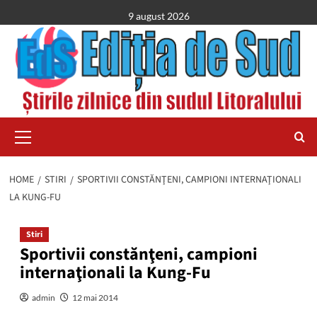
Skip
9 august 2026
to
content
Primary
Menu
HOME
STIRI
SPORTIVII CONSTĂNŢENI, CAMPIONI INTERNAŢIONALI
LA KUNG-FU
Stiri
Sportivii constănţeni, campioni
internaţionali la Kung-Fu
admin
12 mai 2014