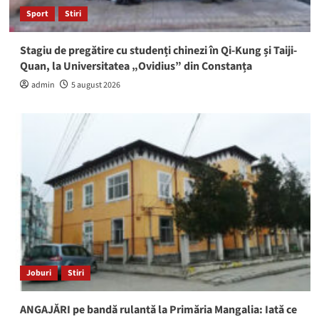
Sport
Stiri
Stagiu de pregătire cu studenți chinezi în Qi-Kung și Taiji-
Quan, la Universitatea „Ovidius” din Constanța
admin
5 august 2026
Joburi
Stiri
ANGAJĂRI pe bandă rulantă la Primăria Mangalia: Iată ce