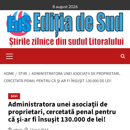
Skip
8 august 2026
to
content
Primary
Menu
HOME
STIRI
ADMINISTRATORA UNEI ASOCIAŢII DE PROPRIETARI,
CERCETATĂ PENAL PENTRU CĂ ŞI-AR FI ÎNSUŞIT 130.000 DE LEI!
Stiri
Administratora unei asociaţii de
proprietari, cercetată penal pentru
că şi-ar fi însuşit 130.000 de lei!
admin
12 mai 2014