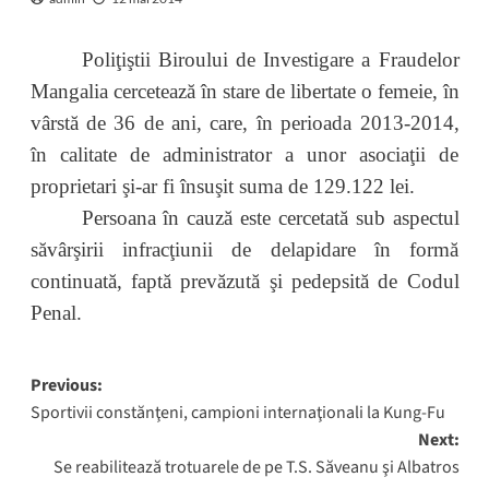
Poliţiştii Biroului de Investigare a Fraudelor
Mangalia cercetează în stare de libertate o femeie, în
vârstă de 36 de ani, care,
în perioada 2013-2014,
în calitate de administrator a unor asociaţii de
proprietari şi-ar fi însuşit suma de 129.122 lei.
Persoana în cauză este cercetată sub aspectul
săvârşirii infracţiunii de delapidare în formă
continuată, faptă prevăzută şi pedepsită de Codul
Penal.
Post
Previous:
Sportivii constănţeni, campioni internaţionali la Kung-Fu
navigation
Next:
Se reabilitează trotuarele de pe T.S. Săveanu şi Albatros