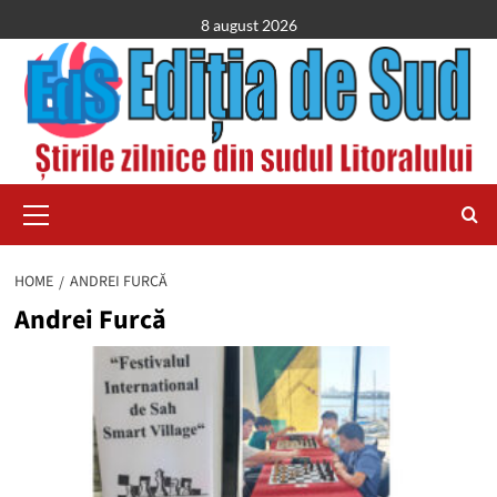
Skip
8 august 2026
to
content
Primary
Menu
HOME
ANDREI FURCĂ
Andrei Furcă