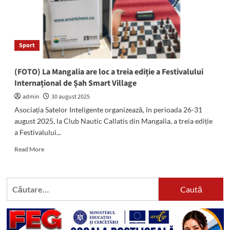
Sport
(FOTO) La Mangalia are loc a treia ediție a Festivalului
Internațional de Șah Smart Village
admin
30 august 2025
Asociația Satelor Inteligente organizează, în perioada 26-31
august 2025, la Club Nautic Callatis din Mangalia, a treia ediție
a Festivalului...
Read
Read More
more
about
(FOTO)
Caută
La
după:
Mangalia
are
loc
a