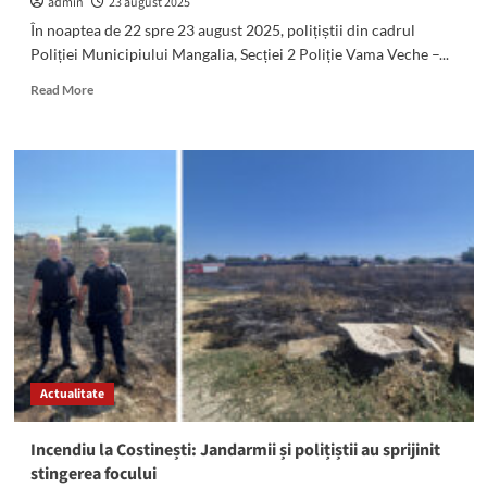
admin
23 august 2025
În noaptea de 22 spre 23 august 2025, polițiștii din cadrul
Poliției Municipiului Mangalia, Secției 2 Poliție Vama Veche –...
Read
Read More
more
about
(VIDEO)
Razii
cu
mascații
la
Mangalia
și
Costinești:
A
plouat
cu
sancțiuni
Actualitate
Incendiu la Costinești: Jandarmii și polițiștii au sprijinit
stingerea focului