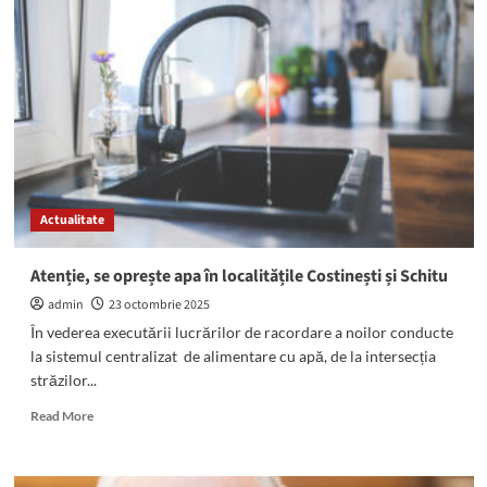
oprește
apa
pentru
10
ore
în
localitățile
Costinești
și
Schitu
Actualitate
Atenție, se oprește apa în localitățile Costinești și Schitu
admin
23 octombrie 2025
În vederea executării lucrărilor de racordare a noilor conducte
la sistemul centralizat de alimentare cu apă, de la intersecția
străzilor...
Read
Read More
more
about
Atenție,