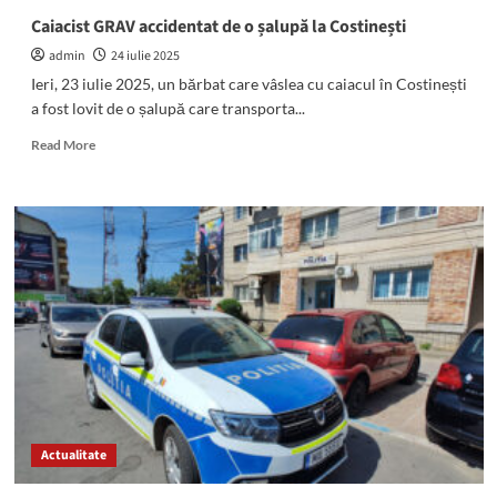
Techighiol
Caiacist GRAV accidentat de o șalupă la Costinești
admin
24 iulie 2025
Ieri, 23 iulie 2025, un bărbat care vâslea cu caiacul în Costinești
a fost lovit de o șalupă care transporta...
Read
Read More
more
about
Caiacist
GRAV
accidentat
de
o
șalupă
la
Costinești
Actualitate