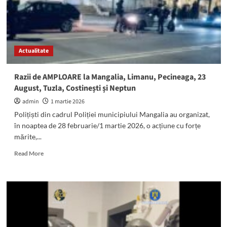
Pecineaga,
23
August,
Tuzla,
Costinești
Actualitate
și
Neptun
Razii de AMPLOARE la Mangalia, Limanu, Pecineaga, 23
August, Tuzla, Costinești și Neptun
admin
1 martie 2026
Polițiști din cadrul Poliției municipiului Mangalia au organizat,
în noaptea de 28 februarie/1 martie 2026, o acțiune cu forțe
mărite,...
Read
Read More
more
about
Razii
de
AMPLOARE
la
Mangalia,