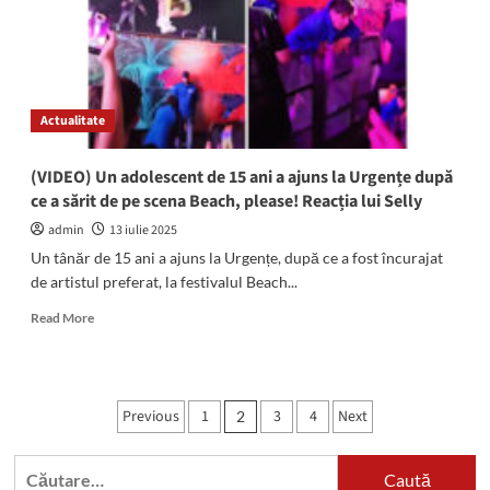
Mangalia,
Costinești,
Pecineaga,
Limanu
și
Actualitate
23
August
(VIDEO) Un adolescent de 15 ani a ajuns la Urgențe după
ce a sărit de pe scena Beach, please! Reacția lui Selly
admin
13 iulie 2025
Un tânăr de 15 ani a ajuns la Urgențe, după ce a fost încurajat
de artistul preferat, la festivalul Beach...
Read
Read More
more
about
(VIDEO)
Un
Paginație
Previous
1
3
4
Next
2
adolescent
articole
de
15
Caută
ani