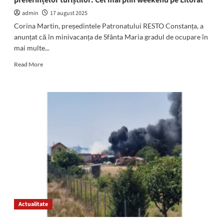
preferințelor turiștilor: Cel mai plin weekend pe Litoral
admin
17 august 2025
Corina Martin, președintele Patronatului RESTO Constanța, a
anunțat că în minivacanța de Sfânta Maria gradul de ocupare în
mai multe...
Read
Read More
more
about
Eforie,
Mamaia
Nord,
Vama
Veche
și
Costinești,
în
topul
preferințelor
turiștilor:
Cel
Actualitate
mai
plin