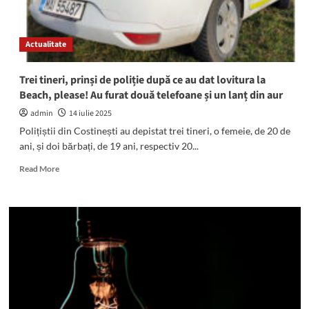
au
ajuns
în
Actualitate
fața
magistraților
din
Trei tineri, prinși de poliție după ce au dat lovitura la
Mangalia
Beach, please! Au furat două telefoane și un lanț din aur
admin
14 iulie 2025
Polițiștii din Costinești au depistat trei tineri, o femeie, de 20 de
ani, și doi bărbați, de 19 ani, respectiv 20...
Read
Read More
more
about
Trei
tineri,
prinși
de
poliție
după
ce
au