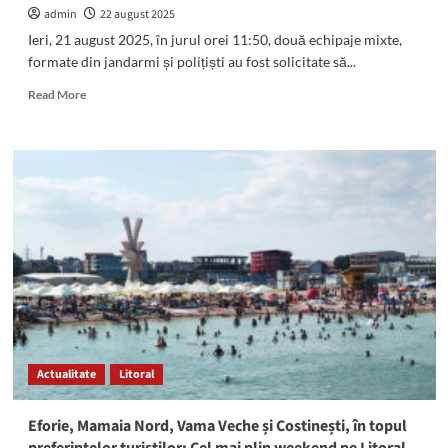
admin
22 august 2025
Ieri, 21 august 2025, în jurul orei 11:50, două echipaje mixte,
formate din jandarmi și polițiști au fost solicitate să...
Read
Read More
more
about
Incendiu
la
Costinești:
Jandarmii
și
polițiștii
au
sprijinit
stingerea
focului
Actualitate
Litoral
Eforie, Mamaia Nord, Vama Veche și Costinești, în topul