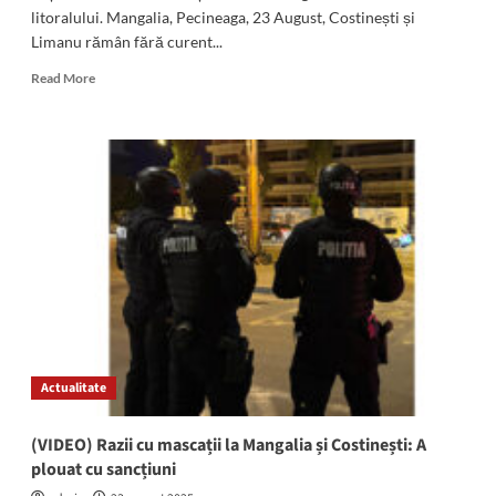
litoralului. Mangalia, Pecineaga, 23 August, Costinești și
Limanu rămân fără curent...
Read
Read More
more
about
ATENȚIE!
Mâine
și
joi
se
sistează
furnizarea
curentului
electric
la
Mangalia,
Pecineaga,
Actualitate
23
August,
Costinești
(VIDEO) Razii cu mascații la Mangalia și Costinești: A
și
plouat cu sancțiuni
Limanu