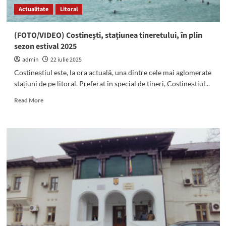
Cu
Actualitate
Litoral
o
lună
înainte
(FOTO/VIDEO) Costinești, stațiunea tineretului, în plin
victima
sezon estival 2025
fusese
agresată
admin
22 iulie 2025
de
Costineștiul este, la ora actuală, una dintre cele mai aglomerate
același
stațiuni de pe litoral. Preferat în special de tineri, Costineștiul...
individ
Read
Read More
more
about
(FOTO/VIDEO)
Costinești,
stațiunea
tineretului,
în
plin
sezon
estival
2025