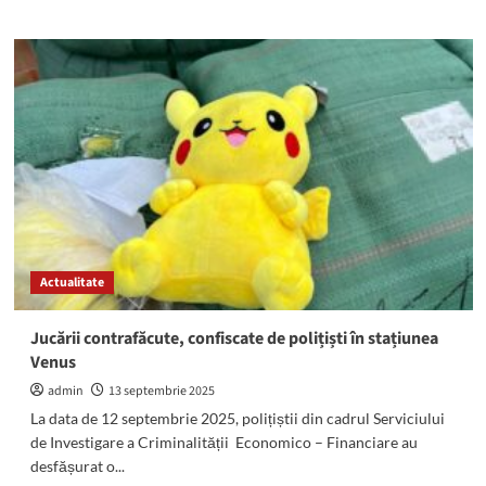
about
ATENȚIE!
Se
sistează
furnizarea
curentului
electric
în
Mangalia,
Limanu,
Pecineaga,
Costinești
și
Actualitate
23
August
Jucării contrafăcute, confiscate de polițiști în stațiunea
Venus
admin
13 septembrie 2025
La data de 12 septembrie 2025, polițiștii din cadrul Serviciului
de Investigare a Criminalității Economico – Financiare au
desfășurat o...