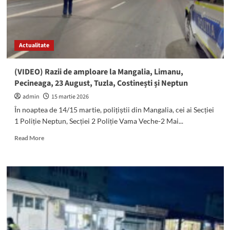
Actualitate
(VIDEO) Razii de amploare la Mangalia, Limanu,
Pecineaga, 23 August, Tuzla, Costinești și Neptun
admin
15 martie 2026
În noaptea de 14/15 martie, polițiștii din Mangalia, cei ai Secției
1 Poliție Neptun, Secției 2 Poliție Vama Veche-2 Mai...
Read
Read More
more
about
(VIDEO)
Razii
de
amploare
la
Mangalia,
Limanu,