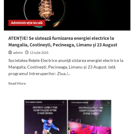
dat
lovitura
la
Beach,
Administrație locală
please!
Au
furat
ATENȚIE! Se sistează furnizarea energiei electrice la
două
Mangalia, Costinești, Pecineaga, Limanu și 23 August
telefoane
și
admin
13 iulie 2025
un
Societatea Rețele Electrice anunță sistarea energiei electrice la
lanț
Mangalia, Costinești, Pecineaga, Limanu și 23 August. Iată
din
programul întreruperilor: Ziua /...
aur
Read
Read More
more
about
ATENȚIE!
Se
sistează
furnizarea
energiei
electrice
la