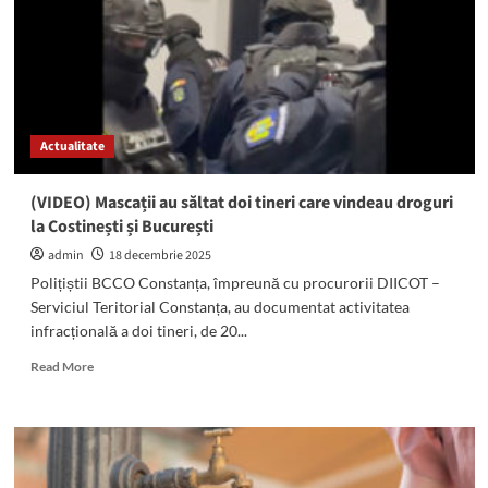
Limanu,
Pecineaga,
23
August,
Tuzla,
Costinești
și
Actualitate
Neptun
(VIDEO) Mascații au săltat doi tineri care vindeau droguri
la Costinești și București
admin
18 decembrie 2025
Polițiștii BCCO Constanța, împreună cu procurorii DIICOT –
Serviciul Teritorial Constanța, au documentat activitatea
infracțională a doi tineri, de 20...
Read
Read More
more
about
(VIDEO)
Mascații
au
săltat