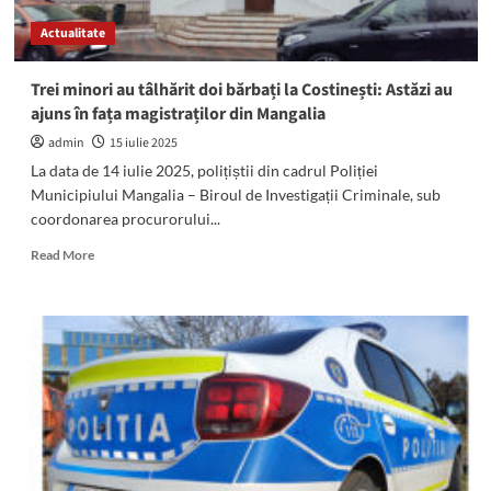
Actualitate
Trei minori au tâlhărit doi bărbați la Costinești: Astăzi au
ajuns în fața magistraților din Mangalia
admin
15 iulie 2025
La data de 14 iulie 2025, polițiștii din cadrul Poliției
Municipiului Mangalia – Biroul de Investigații Criminale, sub
coordonarea procurorului...
Read
Read More
more
about
Trei
minori
au
tâlhărit
doi
bărbați
la
Costinești:
Astăzi