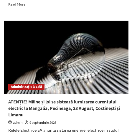
Read
Read More
more
about
Jucării
contrafăcute,
confiscate
de
polițiști
în
stațiunea
Venus
Administrație locală
ATENȚIE! Mâine și joi se sistează furnizarea curentului
electric la Mangalia, Pecineaga, 23 August, Costinești și
Limanu
admin
9 septembrie 2025
Rețele Electrice SA anunță sistarea energiei electrice în sudul