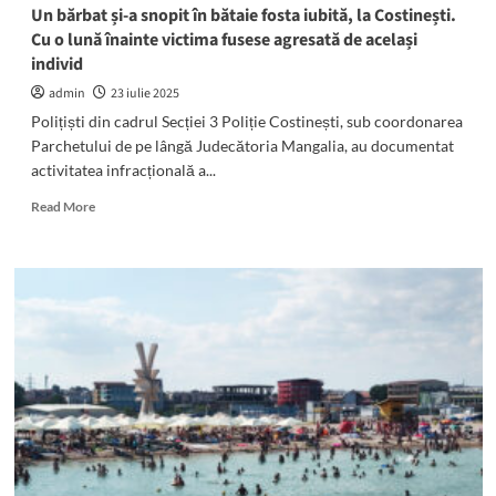
Un bărbat și-a snopit în bătaie fosta iubită, la Costinești.
Cu o lună înainte victima fusese agresată de același
individ
admin
23 iulie 2025
Polițiști din cadrul Secției 3 Poliție Costinești, sub coordonarea
Parchetului de pe lângă Judecătoria Mangalia, au documentat
activitatea infracțională a...
Read
Read More
more
about
Un
bărbat
și-
a
snopit
în
bătaie
fosta
iubită,
la
Costinești.