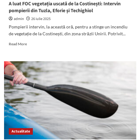
weekend
A luat FOC vegetația uscată de la Costinești: Intervin
pe
pompierii din Tuzla, Eforie și Techighiol
Litoral
admin
26 iulie 2025
Pompierii intervin, la această oră, pentru a stinge un incendiu
de vegetație de la Costinești, din zona străzii Unirii. Potrivit...
Read
Read More
more
about
A
luat
FOC
vegetația
uscată
de
la
Costinești:
Intervin
pompierii
din
Tuzla,
Actualitate
Eforie
și