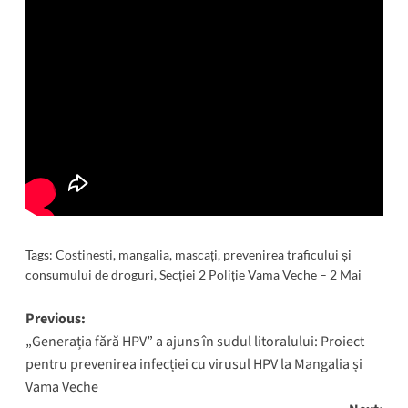
Tags:
Costinesti
,
mangalia
,
mascați
,
prevenirea traficului și
consumului de droguri
,
Secției 2 Poliție Vama Veche – 2 Mai
Post
Previous:
„Generația fără HPV” a ajuns în sudul litoralului: Proiect
navigation
pentru prevenirea infecției cu virusul HPV la Mangalia și
Vama Veche