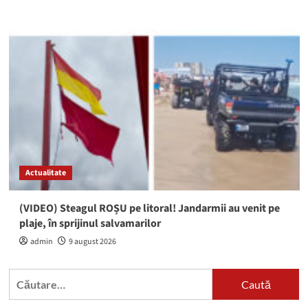
Actualitate
(VIDEO) Steagul ROȘU pe litoral! Jandarmii au venit pe
plaje, în sprijinul salvamarilor
admin
9 august 2026
Caută
după: