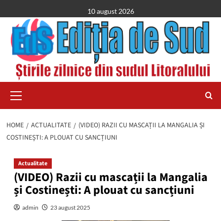
Skip
10 august 2026
to
content
Primary
Menu
HOME
ACTUALITATE
(VIDEO) RAZII CU MASCAȚII LA MANGALIA ȘI
COSTINEȘTI: A PLOUAT CU SANCȚIUNI
Actualitate
(VIDEO) Razii cu mascații la Mangalia
și Costinești: A plouat cu sancțiuni
admin
23 august 2025