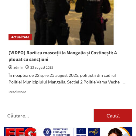
vizate
mai
multe
localități
din
județul
Actualitate
Constanța
(VIDEO) Razii cu mascații la Mangalia și Costinești: A
plouat cu sancțiuni
admin
23 august 2025
În noaptea de 22 spre 23 august 2025, polițiștii din cadrul
Poliției Municipiului Mangalia, Secției 2 Poliție Vama Veche –...
Read
Read More
more
about
(VIDEO)
Caută
Razii
după:
cu
mascații
la