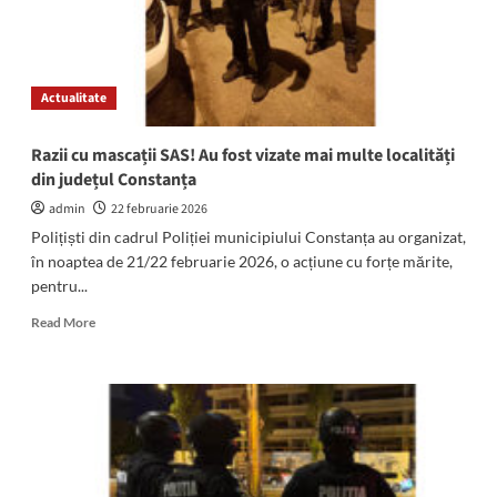
Actualitate
Razii cu mascații SAS! Au fost vizate mai multe localități
din județul Constanța
admin
22 februarie 2026
Polițiști din cadrul Poliției municipiului Constanța au organizat,
în noaptea de 21/22 februarie 2026, o acțiune cu forțe mărite,
pentru...
Read
Read More
more
about
Razii
cu
mascații
SAS!
Au
fost