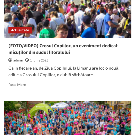
trei
locuri,
dar
cu
aceeași
Actualitate
bucurie”
(FOTO/VIDEO) Crosul Copiilor, un eveniment dedicat
micuților din sudul litoralului
admin
1 iunie 2025
Ca în fiecare an, de Ziua Copilului, la Limanu are loc o nouă
ediție a Crosului Copiilor, o dublă sărbătoare...
Read
Read More
more
about
(FOTO/VIDEO)
Crosul
Copiilor,
un
eveniment
dedicat