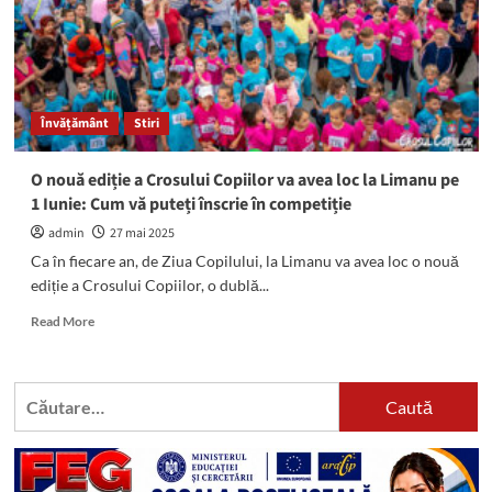
micuților
din
sudul
litoralului
Învățământ
Stiri
O nouă ediție a Crosului Copiilor va avea loc la Limanu pe
1 Iunie: Cum vă puteți înscrie în competiție
admin
27 mai 2025
Ca în fiecare an, de Ziua Copilului, la Limanu va avea loc o nouă
ediție a Crosului Copiilor, o dublă...
Read
Read More
more
about
O
Caută
nouă
după:
ediție
a
Crosului
Copiilor