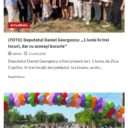
Actualitate
(FOTO) Deputatul Daniel Georgescu: „1 Iunie în trei
locuri, dar cu aceeași bucurie”
admin
2 iunie 2026
Deputatul Daniel Georgescu a fost prezent ieri, 1 Iunie, de Ziua
Copiilor, în trei locații ale județului: la Limanu, acolo...
Read
Read More
more
about
(FOTO)
Deputatul
Daniel
Georgescu:
„1
Iunie
în