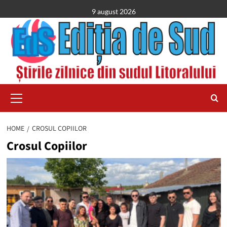
Skip
9 august 2026
to
content
Primary
Menu
HOME
CROSUL COPIILOR
Crosul Copiilor