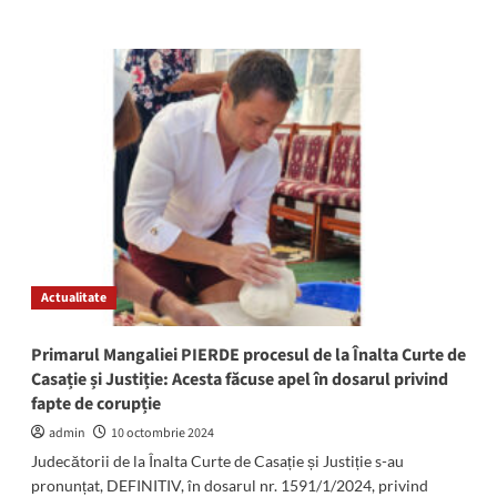
more
funcţionarilor
about
pentru
Judecătorii
abuz
Înaltei
în
Curți
serviciu!
de
Casație
și
Justiție
au
RESPINS
contestațiile
primarului
de
Actualitate
la
Mangalia.
Decizia
Primarul Mangaliei PIERDE procesul de la Înalta Curte de
este
Casație și Justiție: Acesta făcuse apel în dosarul privind
DEFINITIVĂ
fapte de corupție
admin
10 octombrie 2024
Judecătorii de la Înalta Curte de Casație și Justiție s-au
pronunțat, DEFINITIV, în dosarul nr. 1591/1/2024, privind