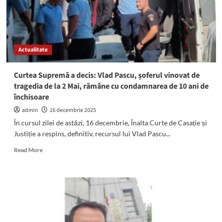
Curții
Supreme:
Primarul
suspendat,
prezent
Actualitate
azi
în
două
Curtea Supremă a decis: Vlad Pascu, șoferul vinovat de
dosare
tragedia de la 2 Mai, rămâne cu condamnarea de 10 ani de
la
închisoare
ÎCCJ
admin
16 decembrie 2025
În cursul zilei de astăzi, 16 decembrie, Înalta Curte de Casație și
Justiție a respins, definitiv, recursul lui Vlad Pascu...
Read
Read More
more
about
Curtea
Supremă
a
decis:
Vlad