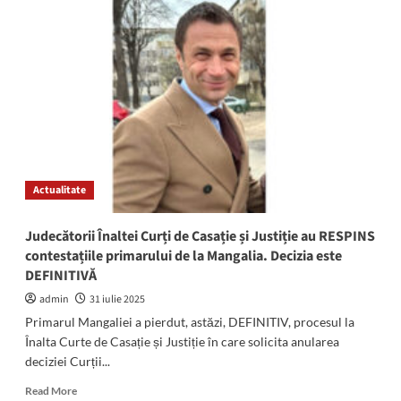
Noi
acuzaţii
împotriva
primarului
Cristian
Radu,
şefului
Poliţiei
Locale
şi
altor
Actualitate
8
lucrători
din
Judecătorii Înaltei Curți de Casație și Justiție au RESPINS
subordine!
contestațiile primarului de la Mangalia. Decizia este
Agenţii
DEFINITIVĂ
economici
denunţători
admin
31 iulie 2025
cer
Primarul Mangaliei a pierdut, astăzi, DEFINITIV, procesul la
tragerea
Înalta Curte de Casație și Justiție în care solicita anularea
la
deciziei Curții...
răspundere
penală
Read
Read More
a