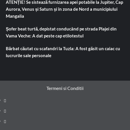
ATENȚIE! Se sistează furnizarea apei potabile la Jupiter, Cap
Aurora, Venus și Saturn și în zona de Nord a municipiului
Mangalia
Șofer beat turtă, depistat conducând pe strada Plajei din
Vama Veche: A dat peste cap etilotestul
Bărbat căutat cu scafandri la Tuzla: A fost găsit un caiac cu
lucrurile sale personale
Termeni si Conditii
Prima
pagină
Știri
de
Administrație
ultima