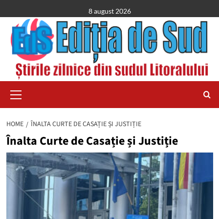
Skip
8 august 2026
to
content
Primary
Menu
HOME
ÎNALTA CURTE DE CASAȚIE ȘI JUSTIȚIE
Înalta Curte de Casație și Justiție