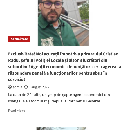
Pascu,
șoferul
vinovat
de
tragedia
de
la
Actualitate
2
Mai,
rămâne
Exclusivitate! Noi acuzaţii împotriva primarului Cristian
cu
Radu, şefului Poliţiei Locale şi altor 8 lucrători din
condamnarea
subordine! Agenţii economici denunţători cer tragerea la
de
răspundere penală a funcţionarilor pentru abuz în
10
ani
serviciu!
de
admin
1 august 2025
închisoare
La data de 24 iulie, un grup de şapte agenţi economici din
Mangalia au formulat şi depus la Parchetul General...
Read
Read More
more
about
Exclusivitate!