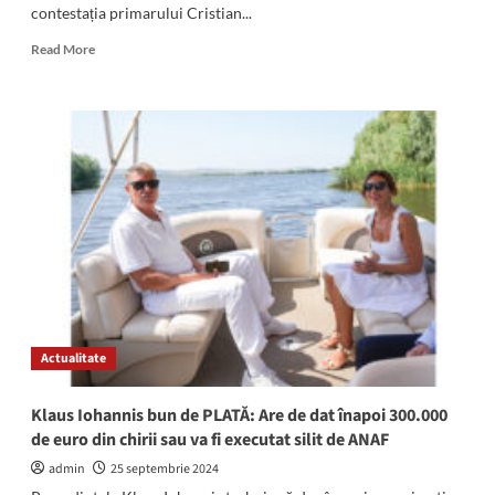
contestația primarului Cristian...
Read
Read More
more
about
Primarul
Mangaliei
PIERDE
procesul
de
la
Înalta
Curte
de
Casație
și
Justiție:
Actualitate
Acesta
făcuse
apel
Klaus Iohannis bun de PLATĂ: Are de dat înapoi 300.000
în
de euro din chirii sau va fi executat silit de ANAF
dosarul
privind
admin
25 septembrie 2024
fapte