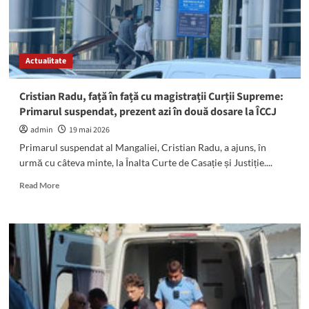
Actualitate
Cristian Radu, față în față cu magistrații Curții Supreme:
Primarul suspendat, prezent azi în două dosare la ÎCCJ
admin
19 mai 2026
Primarul suspendat al Mangaliei, Cristian Radu, a ajuns, în
urmă cu câteva minte, la Înalta Curte de Casație și Justiție....
Read
Read More
more
about
Cristian
Radu,
față
în
față
cu
magistrații