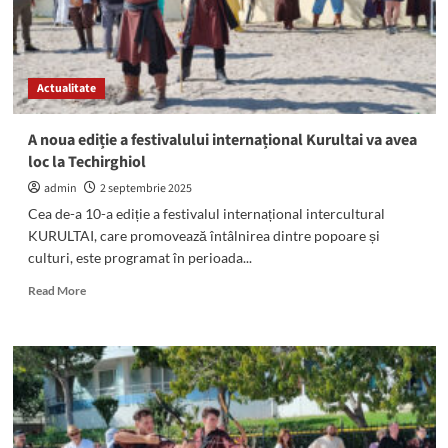
Actualitate
A noua ediție a festivalului internațional Kurultai va avea
loc la Techirghiol
admin
2 septembrie 2025
Cea de-a 10-a ediție a festivalul internațional intercultural
KURULTAI, care promovează întâlnirea dintre popoare și
culturi, este programat în perioada...
Read
Read More
more
about
A
noua
ediție
a
festivalului
internațional