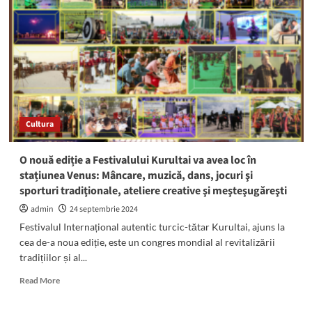
turcic-
tătar,
are
loc
în
stațiunea
Venus:
Competiții
de
Cultura
tir
cu
arcul
O nouă ediție a Festivalului Kurultai va avea loc în
și
stațiunea Venus: Mâncare, muzică, dans, jocuri şi
de
sporturi tradiţionale, ateliere creative şi meşteşugăreşti
kureș,
mâncăruri
admin
24 septembrie 2024
și
Festivalul Internațional autentic turcic-tătar Kurultai, ajuns la
meșteșuguri
cea de-a noua ediție, este un congres mondial al revitalizării
tradiționale
tradițiilor și al...
Read
Read More
more
about