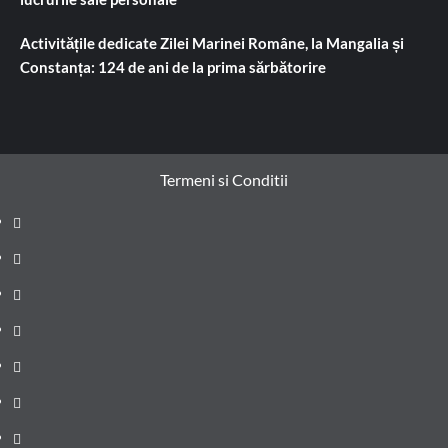
Activitățile dedicate Zilei Marinei Române, la Mangalia și
Constanța: 124 de ani de la prima sărbătorire
Termeni si Conditii
Prima
pagină
Știri
de
Administrație
ultima
locală
Actualitate
oră
Justiție
Cultura
Sănătate