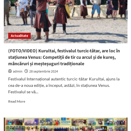
Kurultai
va
avea
loc
la
Techirghiol
Actualitate
(FOTO/VIDEO) Kurultai, festivalul turcic-tătar, are loc în
stațiunea Venus: Competiții de tir cu arcul și de kureș,
mâncăruri și meșteșuguri tradiționale
admin
28 septembrie 2024
Festivalul Internațional autentic turcic-tătar Kurultai, ajuns la
cea de-a noua ediție, a început, astăzi, în stațiunea Venus.
Festivalul se vă...
Read
Read More
more
about
(FOTO/VIDEO)
Kurultai,
festivalul