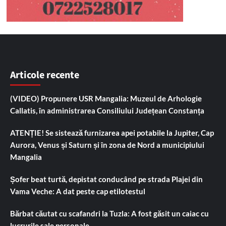
Articole recente
(VIDEO) Propunere USR Mangalia: Muzeul de Arhologie
Callatis, în administrarea Consiliului Județean Constanța
ATENȚIE! Se sistează furnizarea apei potabile la Jupiter, Cap
Aurora, Venus și Saturn și în zona de Nord a municipiului
Mangalia
Șofer beat turtă, depistat conducând pe strada Plajei din
Vama Veche: A dat peste cap etilotestul
Bărbat căutat cu scafandri la Tuzla: A fost găsit un caiac cu
lucrurile sale personale