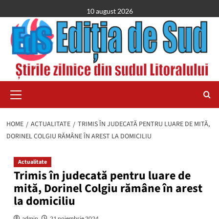
Skip
10 august 2026
to
content
Primary
Menu
HOME
ACTUALITATE
TRIMIS ÎN JUDECATĂ PENTRU LUARE DE MITĂ,
DORINEL COLGIU RĂMÂNE ÎN AREST LA DOMICILIU
Actualitate
Trimis în judecată pentru luare de
mită, Dorinel Colgiu rămâne în arest
la domiciliu
admin
21 noiembrie 2024