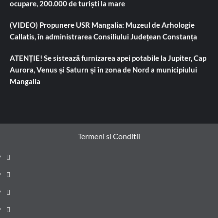
ocupare, 200.000 de turiști la mare
(VIDEO) Propunere USR Mangalia: Muzeul de Arhologie
Callatis, în administrarea Consiliului Județean Constanța
ATENȚIE! Se sistează furnizarea apei potabile la Jupiter, Cap
Aurora, Venus și Saturn și în zona de Nord a municipiului
Mangalia
Termeni si Conditii
Prima
pagină
Știri
de
Administrație
ultima
locală
Actualitate