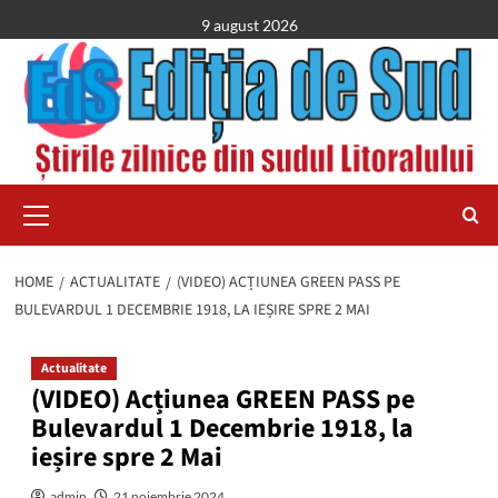
Skip
9 august 2026
to
content
Primary
Menu
HOME
ACTUALITATE
(VIDEO) ACȚIUNEA GREEN PASS PE
BULEVARDUL 1 DECEMBRIE 1918, LA IEȘIRE SPRE 2 MAI
Actualitate
(VIDEO) Acțiunea GREEN PASS pe
Bulevardul 1 Decembrie 1918, la
ieșire spre 2 Mai
admin
21 noiembrie 2024