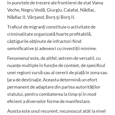
în punctele de trecere ale frontierei de stat Vama
Veche, Negru Vodă, Giurgiu, Calafat, Nădlac,
Nădlac II, Vârșand, Borș şi Borş II.
Traficul de migranți constituie o activitate de
criminalitate organizată foarte profitabilă,
câștigurile obținute de infractori fiind
semnificative și adeseori cu investiții minime.
Fenomenul este, de altfel, extrem de versatil, cu
nuanțe multiple în funcție de context, de specificul
unei regiuni sursă sau al cererii de piață în zona sau
țara de destinație. Aceasta determină un efort
permanent de adaptare din partea autorităților
statului, pentru combaterea la timp și în mod
eficient a diverselor forme de manifestare.
Acesta este unul recurent, recunoscut atât la nivel