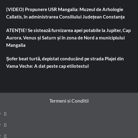
(VIDEO) Propunere USR Mangalia: Muzeul de Arhologie
Callatis, în administrarea Consiliului Județean Constanța
ATENȚIE! Se sistează furnizarea apei potabile la Jupiter, Cap
Aurora, Venus și Saturn și în zona de Nord a municipiului
Mangalia
Șofer beat turtă, depistat conducând pe strada Plajei din
Vama Veche: A dat peste cap etilotestul
Termeni si Conditii
Prima
pagină
Știri
de
Administrație