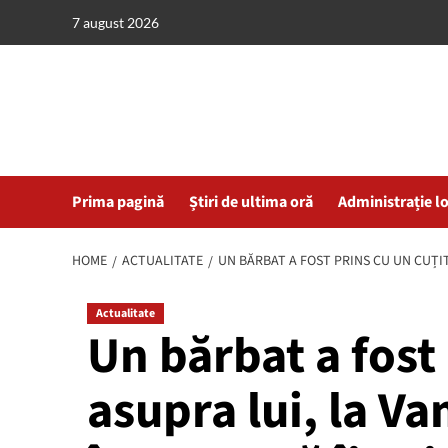
Skip
7 august 2026
to
content
Prima pagină
Știri de ultima oră
Administrație l
HOME
ACTUALITATE
UN BĂRBAT A FOST PRINS CU UN CUȚIT
Actualitate
Un bărbat a fost 
asupra lui, la V