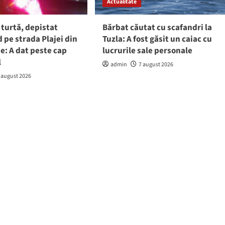
Actualitate
 turtă, depistat
Bărbat căutat cu scafandri la
pe strada Plajei din
Tuzla: A fost găsit un caiac cu
e: A dat peste cap
lucrurile sale personale
l
admin
7 august 2026
 august 2026