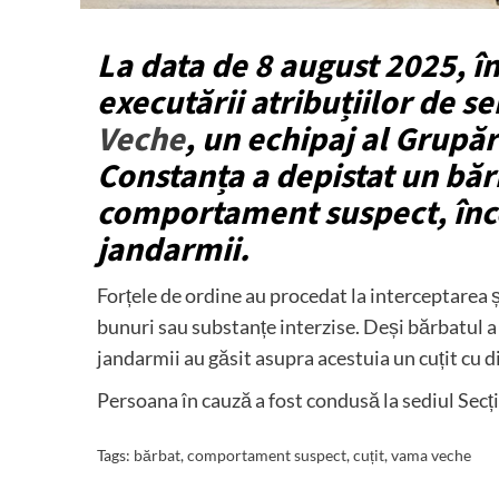
La data de 8 august 2025, în
executării atribuțiilor de se
Veche
, un echipaj al Grupă
Constanța a depistat un băr
comportament suspect, înce
jandarmii.
Forțele de ordine au procedat la interceptarea 
bunuri sau substanțe interzise. Deși bărbatul a 
jandarmii au găsit asupra acestuia un cuțit cu 
Persoana în cauză a fost condusă la sediul Secți
Tags:
bărbat
,
comportament suspect
,
cuțit
,
vama veche