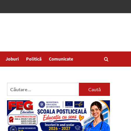
Joburi
Politică
Comunicate
Caută
după: