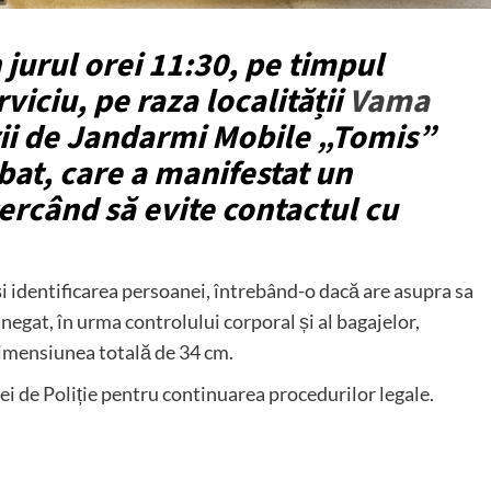
 jurul orei 11:30, pe timpul
rviciu, pe raza localității
Vama
rii de Jandarmi Mobile „Tomis”
bat, care a manifestat un
rcând să evite contactul cu
și identificarea persoanei, întrebând-o dacă are asupra sa
negat, în urma controlului corporal și al bagajelor,
dimensiunea totală de 34 cm.
ei de Poliție pentru continuarea procedurilor legale.