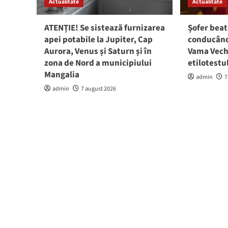
Actualitate
Actualitate
ATENȚIE! Se sistează furnizarea
Șofer beat
apei potabile la Jupiter, Cap
conducând 
Aurora, Venus și Saturn și în
Vama Vech
zona de Nord a municipiului
etilotestu
Mangalia
admin
7
admin
7 august 2026