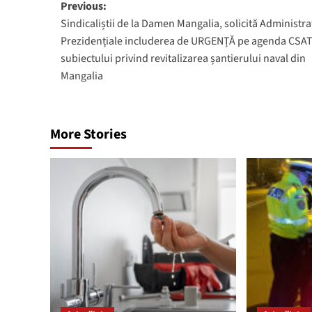
Post
Previous:
Sindicaliștii de la Damen Mangalia, solicită Administra
navigation
Prezidențiale includerea de URGENȚĂ pe agenda CSAT
subiectului privind revitalizarea șantierului naval din
Mangalia
More Stories