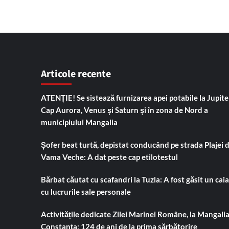
Articole recente
ATENȚIE! Se sistează furnizarea apei potabile la Jupiter
Cap Aurora, Venus și Saturn și în zona de Nord a
municipiului Mangalia
Șofer beat turtă, depistat conducând pe strada Plajei 
Vama Veche: A dat peste cap etilotestul
Bărbat căutat cu scafandri la Tuzla: A fost găsit un cai
cu lucrurile sale personale
Activitățile dedicate Zilei Marinei Române, la Mangalia
Constanța: 124 de ani de la prima sărbătorire