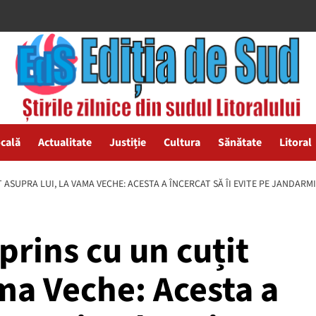
ocală
Actualitate
Justiție
Cultura
Sănătate
Litoral
 ASUPRA LUI, LA VAMA VECHE: ACESTA A ÎNCERCAT SĂ ÎI EVITE PE JANDARMI
prins cu un cuțit
ama Veche: Acesta a