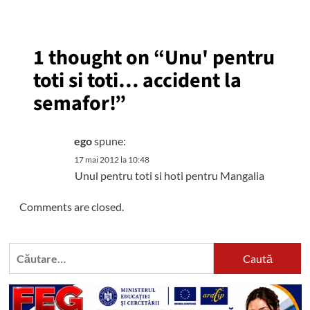
1 thought on “
Unu' pentru
toti si toti… accident la
semafor!
”
ego
spune:
17 mai 2012 la 10:48
Unul pentru toti si hoti pentru Mangalia
Comments are closed.
Caută
după: