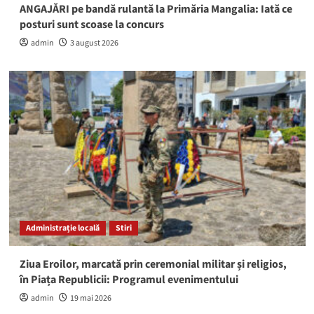
ANGAJĂRI pe bandă rulantă la Primăria Mangalia: Iată ce
posturi sunt scoase la concurs
admin
3 august 2026
Administrație locală
Stiri
Ziua Eroilor, marcată prin ceremonial militar și religios,
în Piața Republicii: Programul evenimentului
admin
19 mai 2026