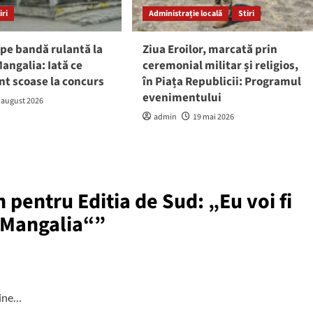
iri
Administrație locală
Stiri
pe bandă rulantă la
Ziua Eroilor, marcată prin
angalia: Iată ce
ceremonial militar și religios,
nt scoase la concurs
în Piața Republicii: Programul
evenimentului
 august 2026
admin
19 mai 2026
n pentru Editia de Sud: „Eu voi fi
 Mangalia“
”
ine…