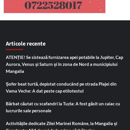
Articole recente
ATENȚIE! Se sistează furnizarea apei potabile la Jupiter, Cap
Aurora, Venus și Saturn și în zona de Nord a municipiului
Mangalia
Șofer beat turtă, depistat conducând pe strada Plajei din
Vama Veche: A dat peste cap etilotestul
Bărbat căutat cu scafandri la Tuzla: A fost găsit un caiac cu
lucrurile sale personale
Activitățile dedicate Zilei Marinei Române, la Mangalia și