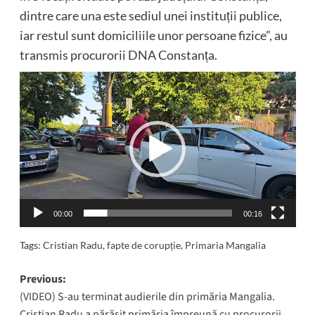
dintre care una este sediul unei instituții publice,
iar restul sunt domiciliile unor persoane fizice”, au
transmis procurorii DNA Constanța.
Player
video
00:00
00:16
Tags:
Cristian Radu
,
fapte de corupție
,
Primaria Mangalia
Post
Previous:
(VIDEO) S-au terminat audierile din primăria Mangalia.
navigation
Cristian Radu a părăsit primăria împreună cu procurorii