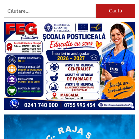
Caută
după: