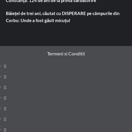
Constanța: 124 de ani de la prima sărbătorire
Băiețel de trei ani, căutat cu DISPERARE pe câmpurile din
Corbu: Unde a fost găsit micuțul
Termeni si Conditii
Prima
pagină
Știri
de
Administrație
ultima
locală
Actualitate
oră
Justiție
Cultura
Sănătate