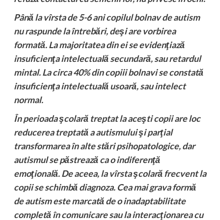
Până la vîrsta de 5-6 ani copilul bolnav de autism
nu raspunde la întrebări, deşi are vorbirea
formată. La majoritatea din ei se evidenţiază
insuficienţa intelectuală secundară, sau retardul
mintal. La circa 40% din copiii bolnavi se constată
insuficienţa intelectuală usoară, sau intelect
normal.
În perioada şcolară treptat la aceşti copii are loc
reducerea treptată a autismului şi parţial
transformarea în alte stări psihopatologice, dar
autismul se păstrează ca o indiferenţă
emoţională. De aceea, la vîrsta şcolară frecvent la
copii se schimbă diagnoza. Cea mai grava formă
de autism este marcată de o inadaptabilitate
completă în comunicare sau la interacţionarea cu