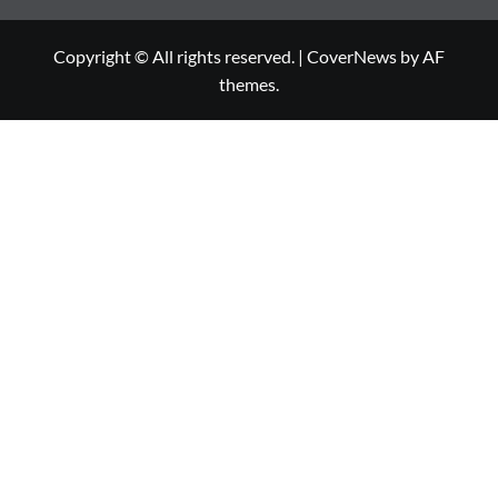
Copyright © All rights reserved.
|
CoverNews
by AF
themes.