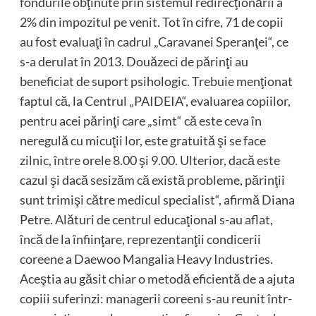
fondurile obţinute prin sistemul redirecţionării a
2% din impozitul pe venit. Tot în cifre, 71 de copii
au fost evaluaţi în cadrul „Caravanei Speranţei“, ce
s-a derulat în 2013. Douăzeci de părinţi au
beneficiat de suport psihologic. Trebuie menţionat
faptul că, la Centrul „PAIDEIA“, evaluarea copiilor,
pentru acei părinţi care „simt“ că este ceva în
neregulă cu micuţii lor, este gratuită şi se face
zilnic, între orele 8.00 şi 9.00. Ulterior, dacă este
cazul şi dacă sesizăm că există probleme, părinţii
sunt trimişi către medicul specialist“, afirmă Diana
Petre. Alături de centrul educaţional s-au aflat,
încă de la înfiinţare, reprezentanţii condicerii
coreene a Daewoo Mangalia Heavy Industries.
Aceştia au găsit chiar o metodă eficientă de a ajuta
copiii suferinzi: managerii coreeni s-au reunit într-