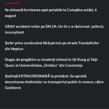
Se sistează furnizarea apei potabile la Cumpăna astăzi, 6
august
GRAV accident rutier pe DN 2A: Un tir s-a răsturnat, șoferul,
inconștient
Șofer prins conducând fără permis pe strada Trandafirilor
din Neptun
Stagiu de pregătire cu studenți chinezi în Qi-Kung și Taiji-
Quan, la Universitatea „Ovidius” din Constanța
Ședință EXTRAORDINARĂ la primărie: Se aprobă
decontarea cheltuielor cu transportul public în comun, către
Goldterm