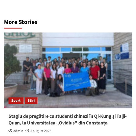
More Stories
Sport
Stiri
Stagiu de pregătire cu studenți chinezi în Qi-Kung și Taiji-
Quan, la Universitatea „Ovidius” din Constanța
admin
5 august 2026