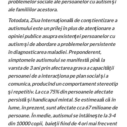
problemelor sociale ale persoanelor cu autism şi
ale familiilor acestora.
Totodata, Ziua Internaţională de conştientizare a
autismului este un prilej în plus de atenţionare a
opiniei publice asupra existenţei persoanelor cu
autism şi de abordare a problemelor persistente
în diagnosticarea maladiei. Preponderent,
simptomele autismului se manifestă pînă la
varsta de 3 ani prin afectarea grava a capacităţii
persoanei de a interacţiona pe plan social şi a
comunica, producînd un comportament stereotip
şi repetitiv. La cca 75% din persoanele afectate
persistă şi handicapul mintal. Se estimează că în
lume, în prezent, sunt afectate cca 67 milioane de
persoane. În medie, autismul se întâlneşte la 3-4
din 10000 copii, baieţii fiind de 4 ori mai frecvent