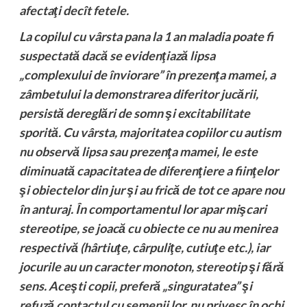
afectaţi decît fetele.
La copilul cu vârsta pana la 1 an maladia poate fi
suspectată dacă se evidenţiază lipsa
„complexului de înviorare” în prezenţa mamei, a
zâmbetului la demonstrarea diferitor jucării,
persistă dereglări de somn şi excitabilitate
sporită. Cu vârsta, majoritatea copiilor cu autism
nu observă lipsa sau prezenţa mamei, le este
diminuată capacitatea de diferenţiere a fiinţelor
şi obiectelor din jur şi au frică de tot ce apare nou
în anturaj. În comportamentul lor apar mişcari
stereotipe, se joacă cu obiecte ce nu au menirea
respectivă (hârtiuţe, cârpuliţe, cutiuţe etc.), iar
jocurile au un caracter monoton, stereotip şi fără
sens. Aceşti copii, preferă „singuratatea” şi
refuză contactul cu semenii lor, nu privesc în ochi.