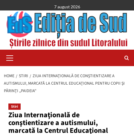
Skip
7 august 2026
to
content
Primary
Menu
HOME
STIRI
ZIUA INTERNAŢIONALĂ DE CONŞTIENTIZARE A
AUTISMULUI, MARCATĂ LA CENTRUL EDUCAŢIONAL PENTRU COPII ŞI
PĂRINŢI „PAIDEIA“
Stiri
Ziua Internaţională de
conştientizare a autismului,
marcată la Centrul Educaţional