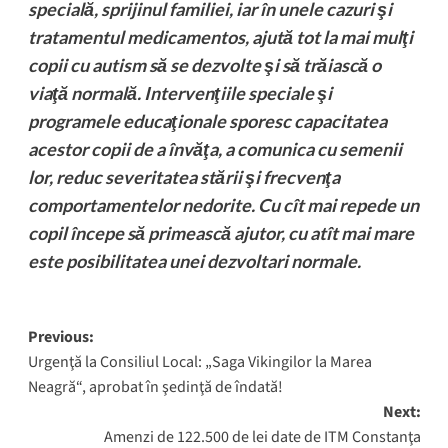
specială, sprijinul familiei, iar în unele cazuri şi
tratamentul medicamentos, ajută tot la mai mulţi
copii cu autism să se dezvolte şi să trăiască o
viaţă normală. Intervenţiile speciale şi
programele educaţionale sporesc capacitatea
acestor copii de a învăţa, a comunica cu semenii
lor, reduc severitatea stării şi frecvenţa
comportamentelor nedorite. Cu cît mai repede un
copil începe să primească ajutor, cu atît mai mare
este posibilitatea unei dezvoltari normale.
Post
Previous:
Urgenţă la Consiliul Local: „Saga Vikingilor la Marea
navigation
Neagră“, aprobat în şedinţă de îndată!
Next:
Amenzi de 122.500 de lei date de ITM Constanţa