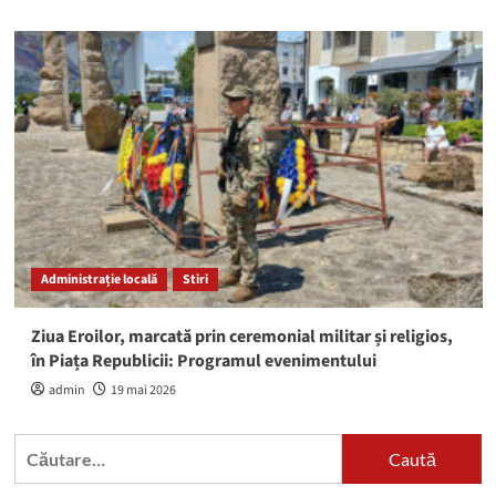
Administrație locală
Stiri
Ziua Eroilor, marcată prin ceremonial militar și religios,
în Piața Republicii: Programul evenimentului
admin
19 mai 2026
Caută
după: