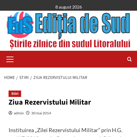
Skip
8 august 2026
to
content
Primary
Menu
HOME
STIRI
ZIUA REZERVISTULUI MILITAR
Stiri
Ziua Rezervistului Militar
admin
30 mai 2014
Instituirea „Zilei Rezervistului Militar” prin H.G.