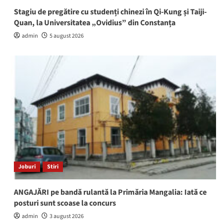
Stagiu de pregătire cu studenți chinezi în Qi-Kung și Taiji-
Quan, la Universitatea „Ovidius” din Constanța
admin
5 august 2026
Joburi
Stiri
ANGAJĂRI pe bandă rulantă la Primăria Mangalia: Iată ce
posturi sunt scoase la concurs
admin
3 august 2026