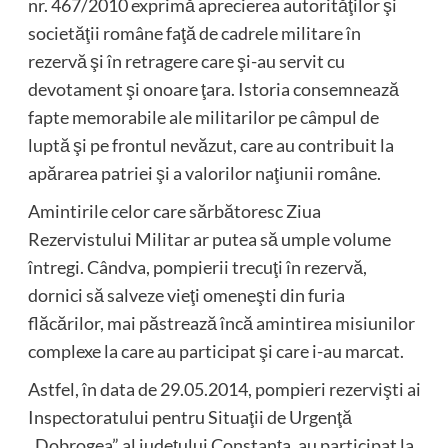
nr. 467/2010 exprimă aprecierea autorităţilor şi
societăţii române faţă de cadrele militare în
rezervă şi în retragere care şi-au servit cu
devotament şi onoare ţara. Istoria consemnează
fapte memorabile ale militarilor pe câmpul de
luptă şi pe frontul nevăzut, care au contribuit la
apărarea patriei şi a valorilor naţiunii române.
Amintirile celor care sărbătoresc Ziua
Rezervistului Militar ar putea să umple volume
întregi. Cândva, pompierii trecuţi în rezervă,
dornici să salveze vieţi omeneşti din furia
flăcărilor, mai păstrează încă amintirea misiunilor
complexe la care au participat şi care i-au marcat.
Astfel, în data de 29.05.2014, pompieri rezervişti ai
Inspectoratului pentru Situaţii de Urgenţă
„Dobrogea” al judeţului Constanţa, au participat la