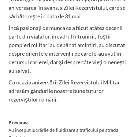
aniversarea, în avans, a Zilei Rezervistului, care se
sărbătoreşte în data de 31 mai.
Încă pasionaţi de munca ce a făcut atâtea decenii
parte din viața lor, în cadrul întrunirii, foştii
pompieri militari au depănat amintiri, au discutat
despre diferitele intervenţii pe care le-au avut în
decursul carierei, dar şi despre câte vieţi omeneşti
au salvat.
Cu ocazia aniversării Zilei Rezervistului Militar
adresăm gândurile noastre bune tuturor
rezerviştilor români.
Post
Previous:
Au început lucrările de fluidizare a traficului pe strada
navigation