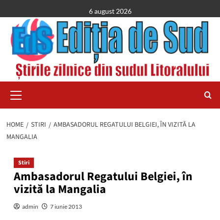
Skip
6 august 2026
to
content
Primary
Menu
HOME
STIRI
AMBASADORUL REGATULUI BELGIEI, ÎN VIZITĂ LA
MANGALIA
Stiri
Ambasadorul Regatului Belgiei, în
vizită la Mangalia
admin
7 iunie 2013