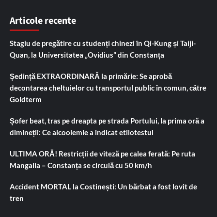
Articole recente
Stagiu de pregătire cu studenți chinezi în Qi-Kung și Taiji-
Quan, la Universitatea „Ovidius” din Constanța
Ședință EXTRAORDINARĂ la primărie: Se aprobă
decontarea cheltuielor cu transportul public în comun, către
Goldterm
Șofer beat, tras pe dreapta pe strada Portului, la prima oră a
dimineții: Ce alcoolemie a indicat etilotestul
ULTIMA ORĂ! Restricții de viteză pe calea ferată: Pe ruta
Mangalia – Constanța se circulă cu 50 km/h
Accident MORTAL la Costinești: Un bărbat a fost lovit de
tren