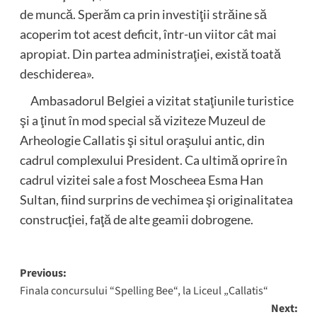
de muncă. Sperăm ca prin investiţii străine să
acoperim tot acest deficit, într-un viitor cât mai
apropiat. Din partea administraţiei, există toată
deschiderea».
Ambasadorul Belgiei a vizitat staţiunile turistice
şi a ţinut în mod special să viziteze Muzeul de
Arheologie Callatis şi situl oraşului antic, din
cadrul complexului President. Ca ultimă oprire în
cadrul vizitei sale a fost Moscheea Esma Han
Sultan, fiind surprins de vechimea şi originalitatea
construcţiei, faţă de alte geamii dobrogene.
Post
Previous:
Finala concursului “Spelling Bee“, la Liceul „Callatis“
navigation
Next: