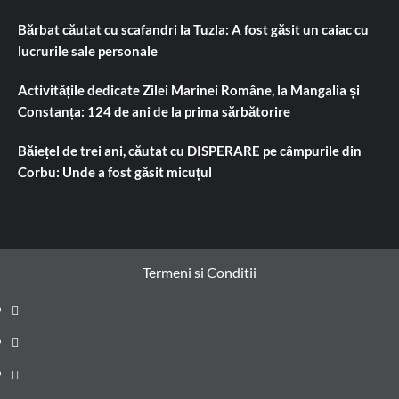
Bărbat căutat cu scafandri la Tuzla: A fost găsit un caiac cu
lucrurile sale personale
Activitățile dedicate Zilei Marinei Române, la Mangalia și
Constanța: 124 de ani de la prima sărbătorire
Băiețel de trei ani, căutat cu DISPERARE pe câmpurile din
Corbu: Unde a fost găsit micuțul
Termeni si Conditii
Prima
pagină
Știri
de
Administrație