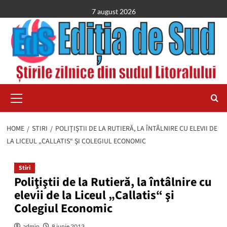
Skip
7 august 2026
to
content
Primary
Menu
HOME
STIRI
POLIŢIŞTII DE LA RUTIERĂ, LA ÎNTÂLNIRE CU ELEVII DE
LA LICEUL „CALLATIS“ ŞI COLEGIUL ECONOMIC
Stiri
Poliţiştii de la Rutieră, la întâlnire cu
elevii de la Liceul „Callatis“ şi
Colegiul Economic
admin
8 iunie 2013