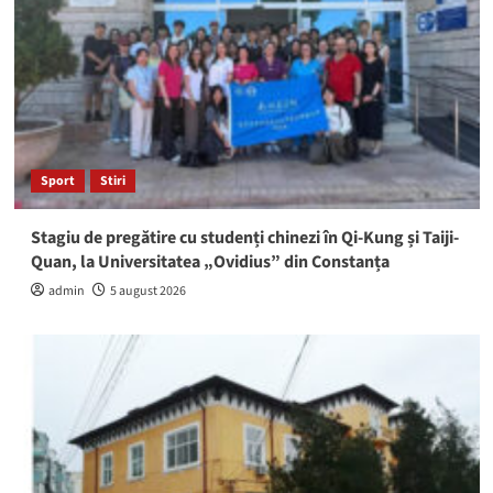
Sport
Stiri
Stagiu de pregătire cu studenți chinezi în Qi-Kung și Taiji-
Quan, la Universitatea „Ovidius” din Constanța
admin
5 august 2026