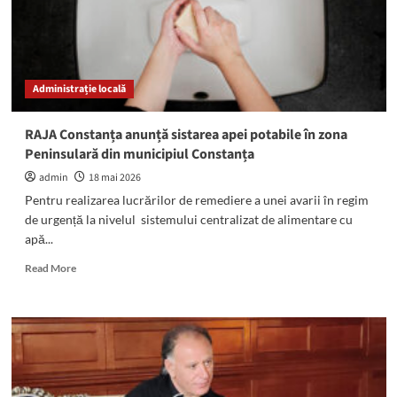
Bălcescu,
Poiana,
Mihail
Kogălniceanu,
Sibioara,
Administrație locală
Săcele
și
Traian
RAJA Constanța anunță sistarea apei potabile în zona
Peninsulară din municipiul Constanța
admin
18 mai 2026
Pentru realizarea lucrărilor de remediere a unei avarii în regim
de urgență la nivelul sistemului centralizat de alimentare cu
apă...
Read
Read More
more
about
RAJA
Constanța
anunță
sistarea
apei