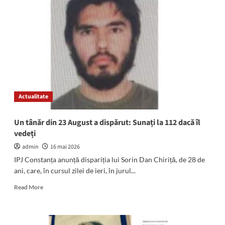
în
Cartierul
Baba
Novac
din
municipiul
Constanța
Actualitate
Un tânăr din 23 August a dispărut: Sunați la 112 dacă îl
vedeți
admin
16 mai 2026
IPJ Constanța anunță dispariția lui Sorin Dan Chiriță, de 28 de
ani, care, în cursul zilei de ieri, în jurul...
Read
Read More
more
about
Un
tânăr