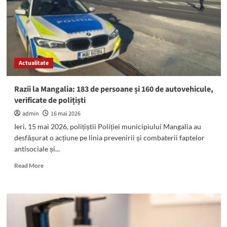
la
zi
a
situației
economice
și
Actualitate
politice
a
Mangaliei
Razii la Mangalia: 183 de persoane și 160 de autovehicule,
verificate de polițiști
admin
16 mai 2026
Ieri, 15 mai 2026, polițiștii Poliției municipiului Mangalia au
desfășurat o acțiune pe linia prevenirii și combaterii faptelor
antisociale și...
Read
Read More
more
about
Razii
la
Mangalia:
183