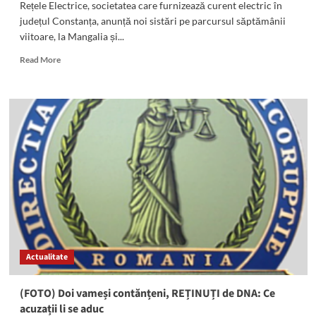
Rețele Electrice, societatea care furnizează curent electric în
județul Constanța, anunță noi sistări pe parcursul săptămânii
viitoare, la Mangalia și...
Read
Read More
more
about
ATENȚIE!
Mangalia
și
Limanu
rămân
fără
curent
electric
săptămâna
viitoare:
Programul
sistărilor
Actualitate
(FOTO) Doi vameși contănțeni, REȚINUȚI de DNA: Ce
acuzații li se aduc