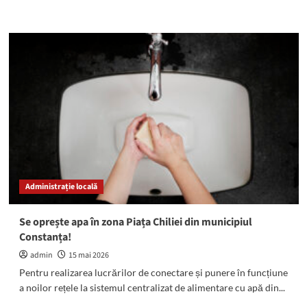
more
about
Procurorii
Teodor
Niță
și
Gigi
Valentin
Ștefan,
arestați
preventiv:
Acuzații
de
trafic
Administrație locală
de
influență
și
Se oprește apa în zona Piața Chiliei din municipiul
instigare
Constanța!
la
abuz
admin
15 mai 2026
în
Pentru realizarea lucrărilor de conectare și punere în funcțiune
serviciu
a noilor rețele la sistemul centralizat de alimentare cu apă din...