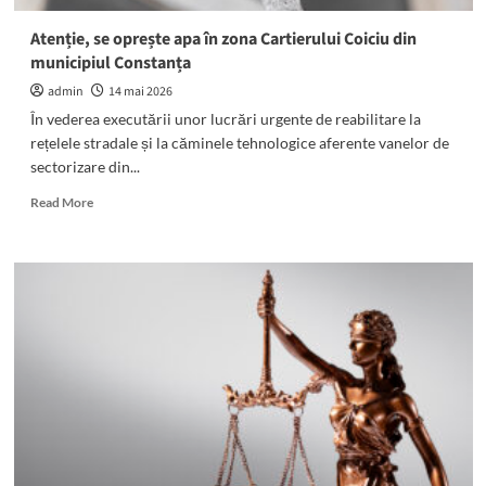
Atenție, se oprește apa în zona Cartierului Coiciu din
municipiul Constanța
admin
14 mai 2026
În vederea executării unor lucrări urgente de reabilitare la
rețelele stradale și la căminele tehnologice aferente vanelor de
sectorizare din...
Read
Read More
more
about
Atenție,
se
oprește
apa
în
zona
Cartierului
Coiciu
din
municipiul
Constanța