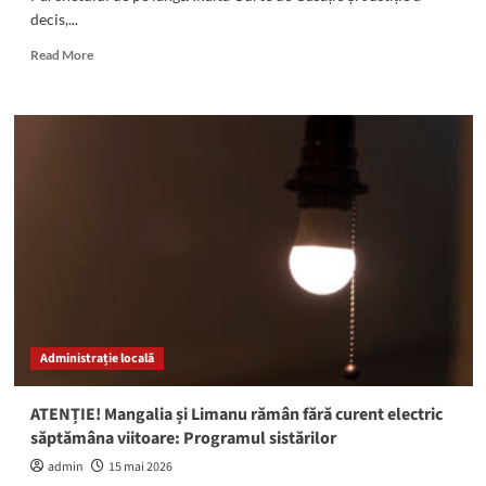
decis,...
Read
Read More
more
about
Procurorii
constănțeni
Teodor
Niță
și
Gigi
Valentin
Ștefan,
REȚINUȚI
de
SUPC
Administrație locală
ATENȚIE! Mangalia și Limanu rămân fără curent electric
săptămâna viitoare: Programul sistărilor
admin
15 mai 2026