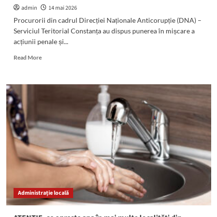
admin
14 mai 2026
Procurorii din cadrul Direcției Naționale Anticorupție (DNA) –
Serviciul Teritorial Constanța au dispus punerea în mișcare a
acțiunii penale și...
Read
Read More
more
about
(FOTO)
Doi
vameși
contănțeni,
REȚINUȚI
de
DNA:
Ce
acuzații
li
se
aduc
Administrație locală