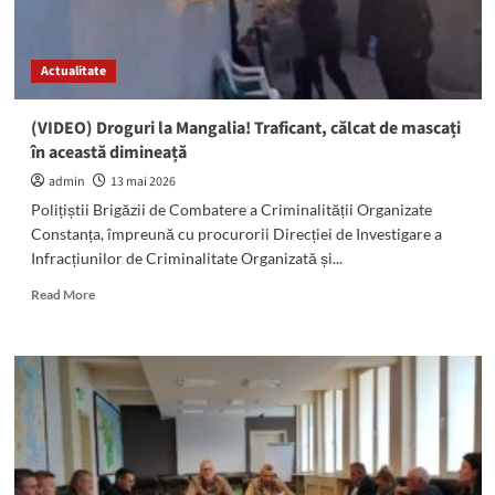
că
1.011
de
Actualitate
angajați
ai
fostului
(VIDEO) Droguri la Mangalia! Traficant, călcat de mascați
Damen
în această dimineață
Mangalia
vor
admin
13 mai 2026
fi
Polițiștii Brigăzii de Combatere a Criminalității Organizate
concediați
Constanța, împreună cu procurorii Direcției de Investigare a
Infracțiunilor de Criminalitate Organizată și...
Read
Read More
more
about
(VIDEO)
Droguri
la
Mangalia!
Traficant,
călcat
de