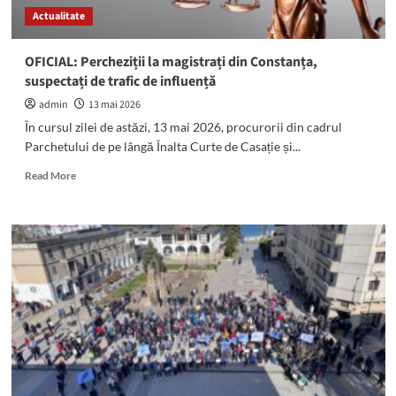
Actualitate
OFICIAL: Percheziții la magistrați din Constanța,
suspectați de trafic de influență
admin
13 mai 2026
În cursul zilei de astăzi, 13 mai 2026, procurorii din cadrul
Parchetului de pe lângă Înalta Curte de Casație și...
Read
Read More
more
about
OFICIAL:
Percheziții
la
magistrați
din
Constanța,
suspectați
de
trafic
de
influență