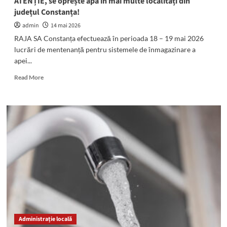
ATENȚIE, se oprește apa în mai multe localități din
județul Constanța!
admin
14 mai 2026
RAJA SA Constanța efectuează în perioada 18 – 19 mai 2026
lucrări de mentenanță pentru sistemele de înmagazinare a
apei...
Read
Read More
more
about
ATENȚIE,
se
oprește
apa
în
mai
multe
localități
din
județul
Constanța!
Administrație locală