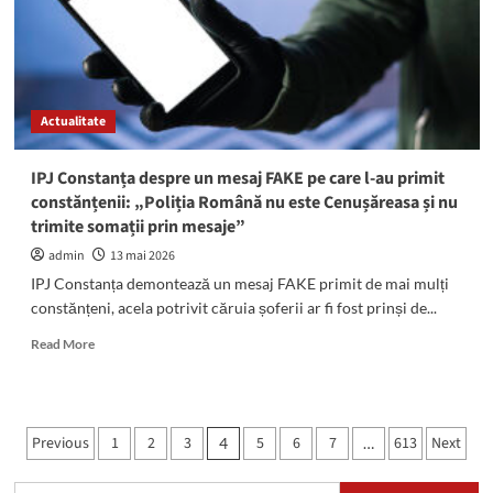
Cap
Aurora
și
Jupiter
Actualitate
IPJ Constanța despre un mesaj FAKE pe care l-au primit
constănțenii: „Poliția Română nu este Cenușăreasa și nu
trimite somații prin mesaje”
admin
13 mai 2026
IPJ Constanța demontează un mesaj FAKE primit de mai mulți
constănțeni, acela potrivit căruia șoferii ar fi fost prinși de...
Read
Read More
more
about
IPJ
Constanța
Paginație
Previous
1
2
3
5
6
7
613
Next
4
…
despre
articole
un
mesaj