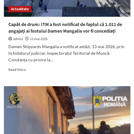
Actualitate
Capăt de drum: ITM a fost notificat de faptul că 1.011 de
angajați ai fostului Damen Mangalia vor fi concediați
admin
13 mai 2026
Damen Shipyards Mangalia a notificat astăzi, 13 mai 2026, prin
lichidatorul judiciar, Inspectoratul Teritorial de Muncă
Constanța cu privire la...
Read
Read More
more
about
Capăt
de
drum:
ITM
a
fost
notificat
de
faptul