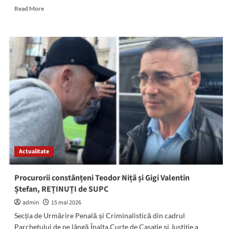
Read
Read More
more
about
Se
schimbă
conducerea
Judecătoriei
Mangalia
Actualitate
Procurorii constănțeni Teodor Niță și Gigi Valentin
Ștefan, REȚINUȚI de SUPC
admin
15 mai 2026
Secția de Urmărire Penală și Criminalistică din cadrul
Parchetului de pe lângă Înalta Curte de Casație și Justiție a