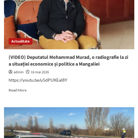
potabile
în
zona
Peninsulară
din
municipiul
Constanța
Actualitate
(VIDEO) Deputatul Mohammad Murad, o radiografie la zi
a situației economice și politice a Mangaliei
admin
16 mai 2026
https://youtu.be/u5dPUXEal8Y
Read
Read More
more
about
(VIDEO)
Deputatul
Mohammad
Murad,
o
radiografie