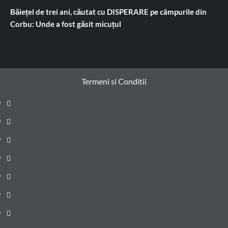
Băiețel de trei ani, căutat cu DISPERARE pe câmpurile din
Corbu: Unde a fost găsit micuțul
Termeni si Conditii
Prima
pagină
Știri
de
Administrație
ultima
locală
Actualitate
oră
Justiție
Cultura
Sănătate