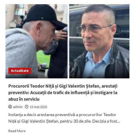
Eliza-
Maria
Simionescu
și
Bianca
Nicolae,
câștigătoarele
concursului
artistic
organizat
la
Liceul
Actualitate
Teoretic
Callatis
Procurorii Teodor Niță și Gigi Valentin Ștefan, arestați
preventiv: Acuzații de trafic de influență și instigare la
abuz în serviciu
admin
15 mai 2026
Instanța a decis arestarea preventivă a procurorilor Teodor
Niță și Gigi Valentin Ștefan, pentru 30 de zile. Decizia a fost...
Read
Read More