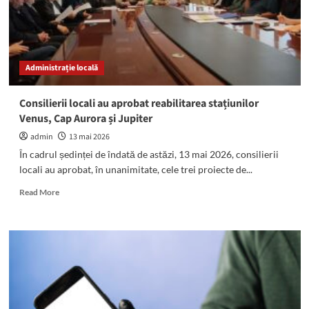
mascați
în
această
dimineață
Administrație locală
Consilierii locali au aprobat reabilitarea stațiunilor
Venus, Cap Aurora și Jupiter
admin
13 mai 2026
În cadrul ședinței de îndată de astăzi, 13 mai 2026, consilierii
locali au aprobat, în unanimitate, cele trei proiecte de...
Read
Read More
more
about
Consilierii
locali
au
aprobat
reabilitarea
stațiunilor
Venus,