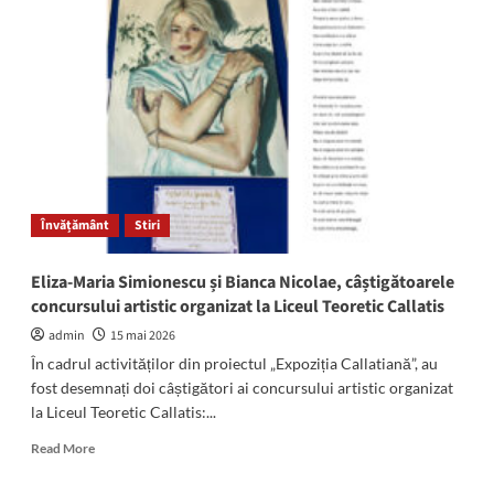
din
23
August
a
dispărut:
Sunați
la
112
dacă
îl
Învățământ
Stiri
vedeți
Eliza-Maria Simionescu și Bianca Nicolae, câștigătoarele
concursului artistic organizat la Liceul Teoretic Callatis
admin
15 mai 2026
În cadrul activităților din proiectul „Expoziția Callatiană”, au
fost desemnați doi câștigători ai concursului artistic organizat
la Liceul Teoretic Callatis:...
Read
Read More
more
about