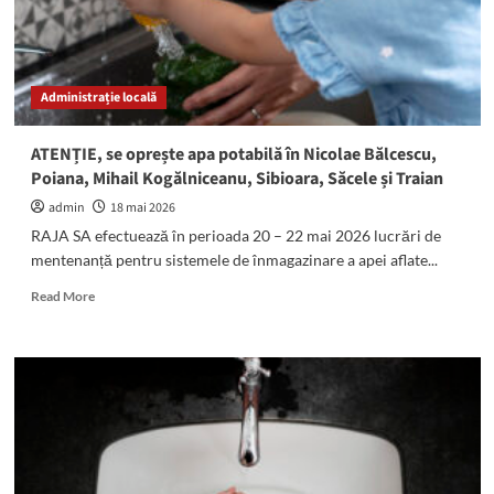
Administrație locală
ATENȚIE, se oprește apa potabilă în Nicolae Bălcescu,
Poiana, Mihail Kogălniceanu, Sibioara, Săcele și Traian
admin
18 mai 2026
RAJA SA efectuează în perioada 20 – 22 mai 2026 lucrări de
mentenanță pentru sistemele de înmagazinare a apei aflate...
Read
Read More
more
about
ATENȚIE,
se
oprește
apa
potabilă
în
Nicolae