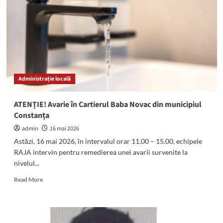
de
persoane
și
160
de
autovehicule,
verificate
de
Administrație locală
polițiști
ATENȚIE! Avarie în Cartierul Baba Novac din municipiul
Constanța
admin
16 mai 2026
Astăzi, 16 mai 2026, în intervalul orar 11.00 – 15.00, echipele
RAJA intervin pentru remedierea unei avarii survenite la
nivelul...
Read
Read More
more
about
ATENȚIE!
Avarie