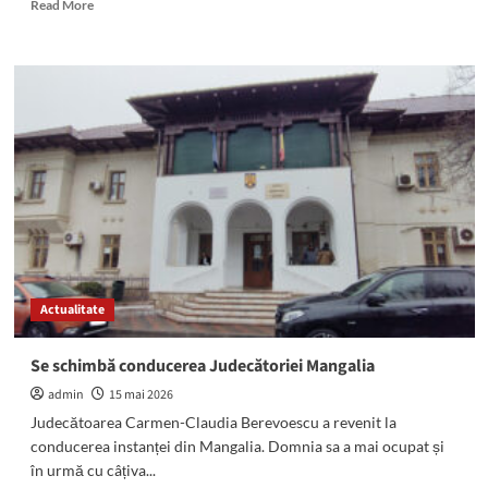
Read
Read More
more
about
Se
oprește
apa
în
zona
Piața
Chiliei
din
municipiul
Constanța!
Actualitate
Se schimbă conducerea Judecătoriei Mangalia
admin
15 mai 2026
Judecătoarea Carmen-Claudia Berevoescu a revenit la
conducerea instanței din Mangalia. Domnia sa a mai ocupat și
în urmă cu câțiva...