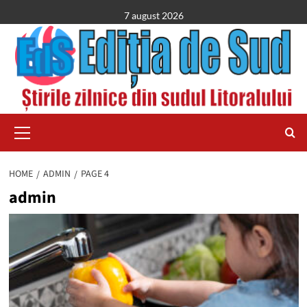
Skip
7 august 2026
to
content
Primary
Menu
HOME
ADMIN
PAGE 4
admin