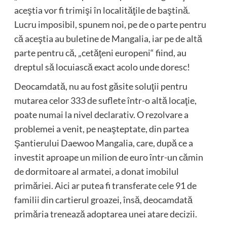
aceştia vor fi trimişi în localităţile de baştină.
Lucru imposibil, spunem noi, pe de o parte pentru
că aceştia au buletine de Mangalia, iar pe de altă
parte pentru că, „cetăţeni europeni“ fiind, au
dreptul să locuiască exact acolo unde doresc!
Deocamdată, nu au fost găsite soluţii pentru
mutarea celor 333 de suflete într-o altă locaţie,
poate numai la nivel declarativ. O rezolvare a
problemei a venit, pe neaşteptate, din partea
Şantierului Daewoo Mangalia, care, după ce a
investit aproape un milion de euro într-un cămin
de dormitoare al armatei, a donat imobilul
primăriei. Aici ar putea fi transferate cele 91 de
familii din cartierul groazei, însă, deocamdată
primăria trenează adoptarea unei atare decizii.