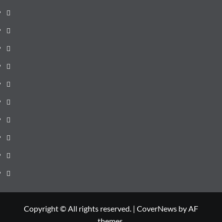
pagină
Știri
de
Administrație
ultima
locală
Actualitate
oră
Justiție
Cultura
Sănătate
Litoral
Joburi
Politică
Comunicate
Copyright © All rights reserved.
|
CoverNews
by AF
themes.