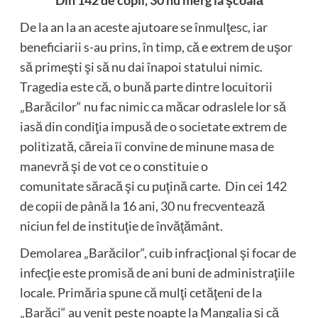
Din 142 de copii, 30 nu merg la şcoală
De la an la an aceste ajutoare se înmulţesc, iar
beneficiarii s-au prins, în timp, că e extrem de uşor
să primeşti şi să nu dai înapoi statului nimic.
Tragedia este că, o bună parte dintre locuitorii
„Barăcilor“ nu fac nimic ca măcar odraslele lor să
iasă din condiţia impusă de o societate extrem de
politizată, căreia îi convine de minune masa de
manevră şi de vot ce o constituie o
comunitate săracă şi cu puţină carte. Din cei 142
de copii de până la 16 ani, 30 nu frecventează
niciun fel de instituţie de învăţământ.
Demolarea „Barăcilor“, cuib infracţional şi focar de
infecţie este promisă de ani buni de administraţiile
locale. Primăria spune că mulţi cetăţeni de la
„Barăci“ au venit peste noapte la Mangalia şi că