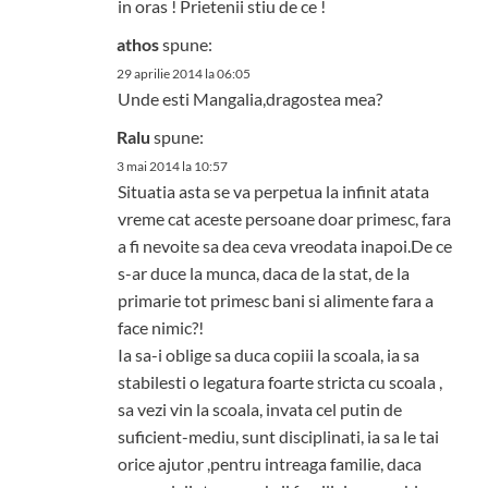
in oras ! Prietenii stiu de ce !
athos
spune:
29 aprilie 2014 la 06:05
Unde esti Mangalia,dragostea mea?
Ralu
spune:
3 mai 2014 la 10:57
Situatia asta se va perpetua la infinit atata
vreme cat aceste persoane doar primesc, fara
a fi nevoite sa dea ceva vreodata inapoi.De ce
s-ar duce la munca, daca de la stat, de la
primarie tot primesc bani si alimente fara a
face nimic?!
Ia sa-i oblige sa duca copiii la scoala, ia sa
stabilesti o legatura foarte stricta cu scoala ,
sa vezi vin la scoala, invata cel putin de
suficient-mediu, sunt disciplinati, ia sa le tai
orice ajutor ,pentru intreaga familie, daca