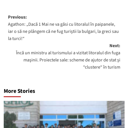
Post
Previous:
Agathon: „Dacă 1 Mai ne va găsi cu litoralul în paipanele,
navigation
iar o să ne plângem că ne fug turiştii la bulgari, la greci sau
la turci!“
Next:
Încă un ministru al turismului a vizitat litoralul din fuga
maşinii. Proiectele sale: scheme de ajutor de stat şi
“clustere“ în turism
More Stories