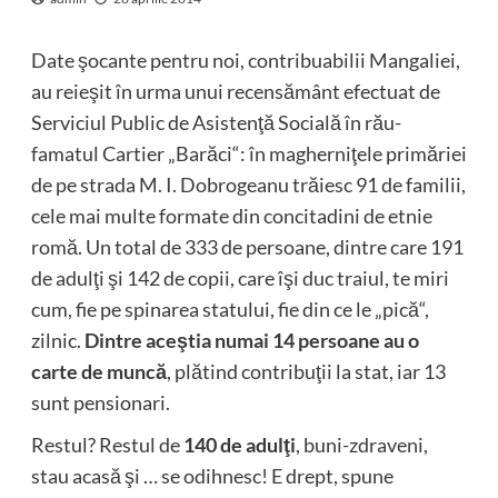
Date şocante pentru noi, contribuabilii Mangaliei,
au reieşit în urma unui recensământ efectuat de
Serviciul Public de Asistenţă Socială în rău-
famatul Cartier „Barăci“: în magherniţele primăriei
de pe strada M. I. Dobrogeanu trăiesc 91 de familii,
cele mai multe formate din concitadini de etnie
romă. Un total de 333 de persoane, dintre care 191
de adulţi şi 142 de copii, care îşi duc traiul, te miri
cum, fie pe spinarea statului, fie din ce le „pică“,
zilnic.
Dintre aceştia numai 14 persoane au o
carte de muncă
, plătind contribuţii la stat, iar 13
sunt pensionari.
Restul? Restul de
140 de adulţi
, buni-zdraveni,
stau acasă şi … se odihnesc! E drept, spune