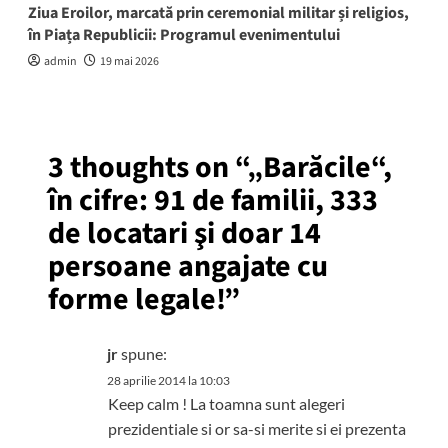
Ziua Eroilor, marcată prin ceremonial militar și religios,
în Piața Republicii: Programul evenimentului
admin
19 mai 2026
3 thoughts on “
„Barăcile“,
în cifre: 91 de familii, 333
de locatari şi doar 14
persoane angajate cu
forme legale!
”
jr
spune:
28 aprilie 2014 la 10:03
Keep calm ! La toamna sunt alegeri
prezidentiale si or sa-si merite si ei prezenta