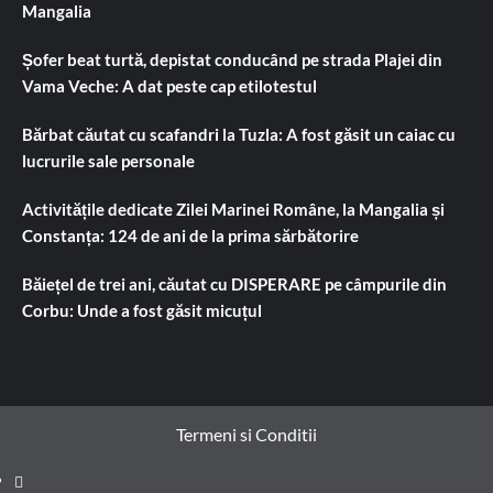
Mangalia
Șofer beat turtă, depistat conducând pe strada Plajei din
Vama Veche: A dat peste cap etilotestul
Bărbat căutat cu scafandri la Tuzla: A fost găsit un caiac cu
lucrurile sale personale
Activitățile dedicate Zilei Marinei Române, la Mangalia și
Constanța: 124 de ani de la prima sărbătorire
Băiețel de trei ani, căutat cu DISPERARE pe câmpurile din
Corbu: Unde a fost găsit micuțul
Termeni si Conditii
Prima