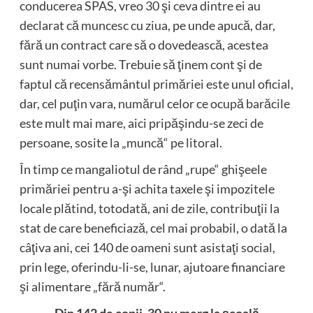
conducerea SPAS, vreo 30 şi ceva dintre ei au
declarat că muncesc cu ziua, pe unde apucă, dar,
fără un contract care să o dovedească, acestea
sunt numai vorbe. Trebuie să ţinem cont şi de
faptul că recensământul primăriei este unul oficial,
dar, cel puţin vara, numărul celor ce ocupă barăcile
este mult mai mare, aici pripăşindu-se zeci de
persoane, sosite la „muncă“ pe litoral.
În timp ce mangaliotul de rând „rupe“ ghişeele
primăriei pentru a-şi achita taxele şi impozitele
locale plătind, totodată, ani de zile, contribuţii la
stat de care beneficiază, cel mai probabil, o dată la
câţiva ani, cei 140 de oameni sunt asistaţi social,
prin lege, oferindu-li-se, lunar, ajutoare financiare
şi alimentare „fără număr“.