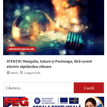
Administrație locală
ATENȚIE! Mangalia, Saturn și Pecineaga, fără curent
electric săptămâna viitoare
admin
1 august 2026
Caută
după: