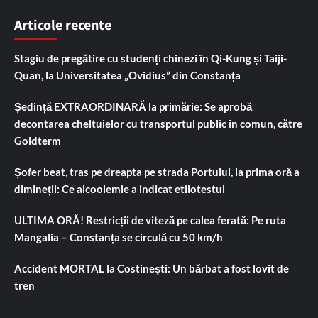
Articole recente
Stagiu de pregătire cu studenți chinezi în Qi-Kung și Taiji-
Quan, la Universitatea „Ovidius” din Constanța
Ședință EXTRAORDINARĂ la primărie: Se aprobă
decontarea cheltuielor cu transportul public în comun, către
Goldterm
Șofer beat, tras pe dreapta pe strada Portului, la prima oră a
dimineții: Ce alcoolemie a indicat etilotestul
ULTIMA ORĂ! Restricții de viteză pe calea ferată: Pe ruta
Mangalia – Constanța se circulă cu 50 km/h
Accident MORTAL la Costinești: Un bărbat a fost lovit de
tren