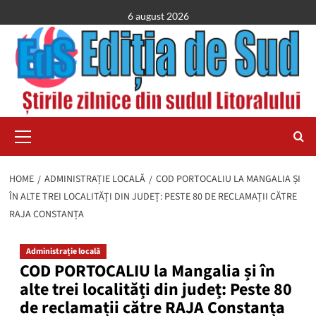
Skip
6 august 2026
to
content
Primary
Menu
HOME
ADMINISTRAȚIE LOCALĂ
COD PORTOCALIU LA MANGALIA ȘI
ÎN ALTE TREI LOCALITĂȚI DIN JUDEȚ: PESTE 80 DE RECLAMAȚII CĂTRE
RAJA CONSTANȚA
Administrație locală
COD PORTOCALIU la Mangalia și în
alte trei localități din județ: Peste 80
de reclamații către RAJA Constanța