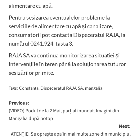
alimentare cu apă.
Pentru sesizarea eventualelor probleme la
serviciile de alimentare cu apă și canalizare,
consumatorii pot contacta Dispeceratul RAJA, la
numărul 0241.924, tasta 3.
RAJA SA va continua monitorizarea situației și
intervențiile în teren până la soluționarea tuturor
sesizărilor primite.
Tags:
Constanța
,
Dispeceratul RAJA SA
,
mangalia
Post
Previous:
(VIDEO) Podul de la 2 Mai, parțial inundat. Imagini din
navigation
Mangalia după potop
Next:
ATENȚIE! Se oprește apa în mai multe zone din municipiul