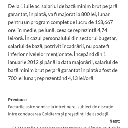
De la 1 iulie ac, salariul de bază minim brut pe ţară
garantat, în plată, va fi majorat la 800 lei, lunar,
pentru un program complet de lucru de 168,667
ore, în medie, pe lună, ceea ce reprezintă 4,74
lei/oră. În cazul personalului din sectorul bugetar,
salariul de bază, potrivit încadrării, nu poate fi
inferior nivelelor menţionate. Începând din 1
ianuarie 2012 şi până la data majorării, salariul de
bază minim brut pe ţară garantat în plată a fost de
700 lei lunar, reprezentând 4,13 lei/oră.
Post
Previous:
Facturile astronomice la întreţinere, subiect de discuţie
navigation
între conducerea Goldterm şi preşedinţii de asociaţii
Next: