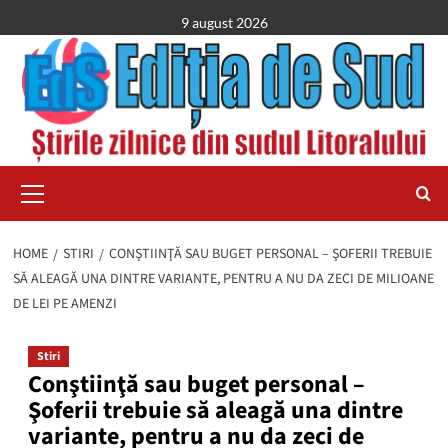
Skip
9 august 2026
to
content
Primary
Menu
HOME
STIRI
CONŞTIINŢĂ SAU BUGET PERSONAL – ŞOFERII TREBUIE
SĂ ALEAGĂ UNA DINTRE VARIANTE, PENTRU A NU DA ZECI DE MILIOANE
DE LEI PE AMENZI
Stiri
Conştiinţă sau buget personal –
Şoferii trebuie să aleagă una dintre
variante, pentru a nu da zeci de