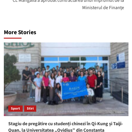
CL Mangalia a aprobat contractarea unui împrumut de la
Ministerul de Finanţe
More Stories
Sport
Stiri
Stagiu de pregătire cu studenți chinezi în Qi-Kung și Taiji-
Quan, la Universitatea „Ovidius” din Constanța